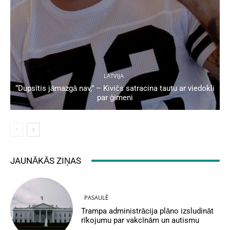
LATVIJA
“Dupsītis jāmazgā nav,” – Kivičs satracina tautu ar viedokli
par ģimeni
JAUNĀKĀS ZIŅAS
PASAULĒ
Trampa administrācija plāno izsludināt
rīkojumu par vakcīnām un autismu