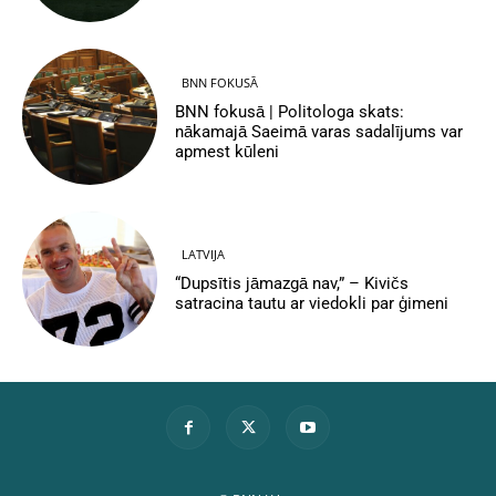
BNN FOKUSĀ
BNN fokusā | Politologa skats:
nākamajā Saeimā varas sadalījums var
apmest kūleni
LATVIJA
“Dupsītis jāmazgā nav,” – Kivičs
satracina tautu ar viedokli par ģimeni