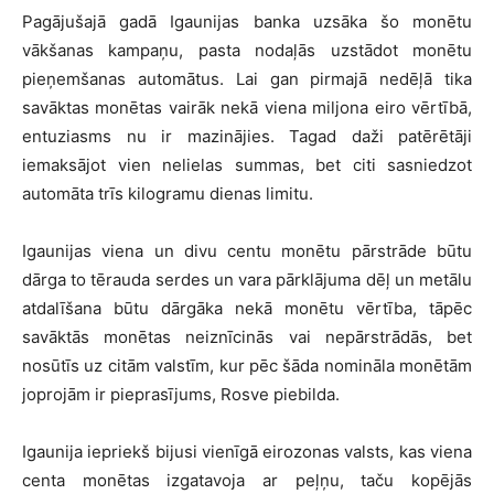
Pagājušajā gadā Igaunijas banka uzsāka šo monētu
vākšanas kampaņu, pasta nodaļās uzstādot monētu
pieņemšanas automātus. Lai gan pirmajā nedēļā tika
savāktas monētas vairāk nekā viena miljona eiro vērtībā,
entuziasms nu ir mazinājies. Tagad daži patērētāji
iemaksājot vien nelielas summas, bet citi sasniedzot
automāta trīs kilogramu dienas limitu.
Igaunijas viena un divu centu monētu pārstrāde būtu
dārga to tērauda serdes un vara pārklājuma dēļ un metālu
atdalīšana būtu dārgāka nekā monētu vērtība, tāpēc
savāktās monētas neiznīcinās vai nepārstrādās, bet
nosūtīs uz citām valstīm, kur pēc šāda nomināla monētām
joprojām ir pieprasījums, Rosve piebilda.
Igaunija iepriekš bijusi vienīgā eirozonas valsts, kas viena
centa monētas izgatavoja ar peļņu, taču kopējās