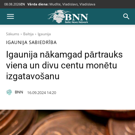
08.08.2026
EN
Vārda diena:
Mudīte, Vladislavs, Vladislava
Sākums
Baltija
Igaunija
IGAUNIJA
SABIEDRĪBA
Igaunija nākamgad pārtrauks
viena un divu centu monētu
izgatavošanu
BNN
16.09.2024 14:20