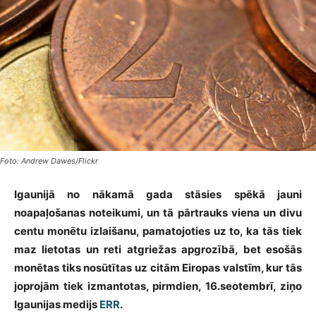
Foto: Andrew Dawes/Flickr
Igaunijā no nākamā gada stāsies spēkā jauni
noapaļošanas noteikumi, un tā pārtrauks viena un divu
centu monētu izlaišanu, pamatojoties uz to, ka tās tiek
maz lietotas un reti atgriežas apgrozībā, bet esošās
monētas tiks nosūtītas uz citām Eiropas valstīm, kur tās
joprojām tiek izmantotas, pirmdien, 16.seotembrī, ziņo
Igaunijas medijs
ERR
.