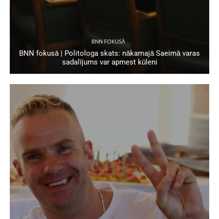
BNN FOKUSĀ
BNN fokusā | Politologa skats: nākamajā Saeimā varas
sadalījums var apmest kūleni