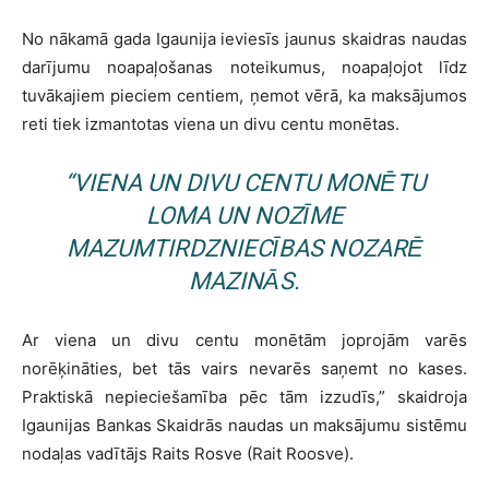
No nākamā gada Igaunija ieviesīs jaunus skaidras naudas
darījumu noapaļošanas noteikumus, noapaļojot līdz
tuvākajiem pieciem centiem, ņemot vērā, ka maksājumos
reti tiek izmantotas viena un divu centu monētas.
“VIENA UN DIVU CENTU MONĒTU
LOMA UN NOZĪME
MAZUMTIRDZNIECĪBAS NOZARĒ
MAZINĀS.
Ar viena un divu centu monētām joprojām varēs
norēķināties, bet tās vairs nevarēs saņemt no kases.
Praktiskā nepieciešamība pēc tām izzudīs,” skaidroja
Igaunijas Bankas Skaidrās naudas un maksājumu sistēmu
nodaļas vadītājs Raits Rosve (Rait Roosve).