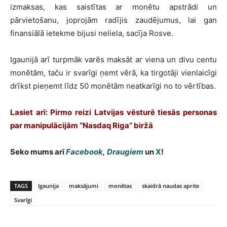
izmaksas, kas saistītas ar monētu apstrādi un
pārvietošanu, joprojām radījis zaudējumus, lai gan
finansiālā ietekme bijusi neliela, sacīja Rosve.
Igaunijā arī turpmāk varēs maksāt ar viena un divu centu
monētām, taču ir svarīgi ņemt vērā, ka tirgotāji vienlaicīgi
drīkst pieņemt līdz 50 monētām neatkarīgi no to vērtības.
Lasiet arī:
Pirmo reizi Latvijas vēsturē tiesās personas
par manipulācijām “Nasdaq Riga” biržā
Seko mums arī
Facebook
,
Draugiem
un
X
!
TAGS
Igaunija
maksājumi
monētas
skaidrā naudas aprite
Svarīgi