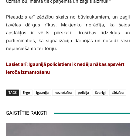
uzmanību, manta tiek paņemta un zaglis aizmūk.”
Pieaudzis arī zādzību skaits no būvlaukumiem, un zagļi
izvēlas dārgus rīkus. Makjenko norādīja, ka šajos
apstākļos ir vērts pārskatīt drošības līdzekļus un
pārliecināties, ka signalizācija darbojas un nosedz visu
nepieciešamo teritoriju.
Lasiet arī: Igaunijā policistiem ik nedēļu nākas apsvērt
ieroča izmantošanu
TAGS
Ergo
Igaunija
noziedzība
policija
Svarīgi
zādzība
SAISTĪTIE RAKSTI