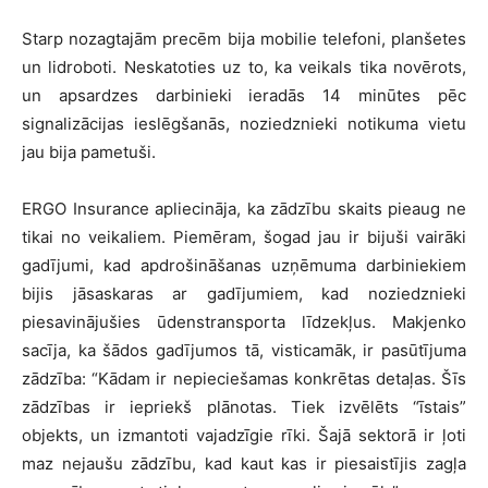
Starp nozagtajām precēm bija mobilie telefoni, planšetes
un lidroboti. Neskatoties uz to, ka veikals tika novērots,
un apsardzes darbinieki ieradās 14 minūtes pēc
signalizācijas ieslēgšanās, noziedznieki notikuma vietu
jau bija pametuši.
ERGO Insurance apliecināja, ka zādzību skaits pieaug ne
tikai no veikaliem. Piemēram, šogad jau ir bijuši vairāki
gadījumi, kad apdrošināšanas uzņēmuma darbiniekiem
bijis jāsaskaras ar gadījumiem, kad noziedznieki
piesavinājušies ūdenstransporta līdzekļus. Makjenko
sacīja, ka šādos gadījumos tā, visticamāk, ir pasūtījuma
zādzība: “Kādam ir nepieciešamas konkrētas detaļas. Šīs
zādzības ir iepriekš plānotas. Tiek izvēlēts “īstais”
objekts, un izmantoti vajadzīgie rīki. Šajā sektorā ir ļoti
maz nejaušu zādzību, kad kaut kas ir piesaistījis zagļa