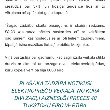
pieaudzis par 57%, un līdzīga tendence līdz ar to
vērojama arī aplūkojot gadu kopumā.
“Šogad zādzību skaita pieaugums ir skaidri redzams.
ERGO Insurance
nācies saskarties arī ar vairākiem
gadījumiem, kas noslēgušies ar ļoti lieliem zaudējumiem,
tāpat jārisina mazākas lietas,” piebilda Makjenko.
Viņš pastāstīja par gadījumu, kad zagļi izsita veikala stikla
durvis ar akmeni un nozaga divus elektrovelosipēdus,
kuru kopējā vērtība bija 6000 eiro.
PLAŠĀKA ZĀDZĪBA NOTIKUSI
ELEKTROPREČU VEIKALĀ, NO KURA
DIVI ZAGĻI AIZNESUŠI PRECES 48
TŪKSTOŠU EIRO VĒRTĪBĀ.