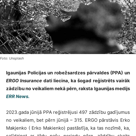
Foto: Unsplash
Igaunijas Policijas un robežsardzes pārvaldes (PPA) un
ERGO Insurance
dati liecina, ka šogad reģistrēts vairāk
zādzību no veikaliem nekā pērn, raksta Igaunijas medijs
ERR News.
2023.gada jūnijā PPA reģistrējusi 497 zādzību gadījumus
no veikaliem, bet pērn jūnijā – 315. ERGO pārstāvis Erko
Makjenko ( Erko Makienko) pastāstīja, ka tas nozīmē, ka,
salīdzinot ar tādu pašu periodu pērn, zādzību skaits