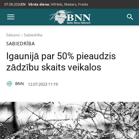
07.08.2026
EN
Vārda diena:
Alfrēds, Madars, Fredis
Sākums
Sabiedrība
SABIEDRĪBA
Igaunijā par 50% pieaudzis
zādzību skaits veikalos
BNN
12.07.2023 11:19