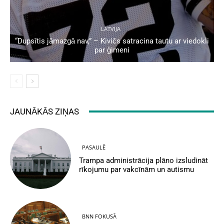
LATVIJA
“Dupsītis jāmazgā nav,” – Kivičs satracina tautu ar viedokli
par ģimeni
JAUNĀKĀS ZIŅAS
PASAULĒ
Trampa administrācija plāno izsludināt
rīkojumu par vakcīnām un autismu
BNN FOKUSĀ