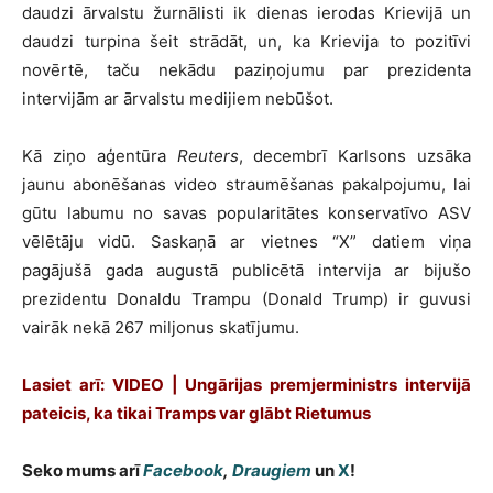
daudzi ārvalstu žurnālisti ik dienas ierodas Krievijā un
daudzi turpina šeit strādāt, un, ka Krievija to pozitīvi
novērtē, taču nekādu paziņojumu par prezidenta
intervijām ar ārvalstu medijiem nebūšot.
Kā ziņo aģentūra
Reuters
, decembrī Karlsons uzsāka
jaunu abonēšanas video straumēšanas pakalpojumu, lai
gūtu labumu no savas popularitātes konservatīvo ASV
vēlētāju vidū. Saskaņā ar vietnes “X” datiem viņa
pagājušā gada augustā publicētā intervija ar bijušo
prezidentu Donaldu Trampu (Donald Trump) ir guvusi
vairāk nekā 267 miljonus skatījumu.
Lasiet arī:
VIDEO | Ungārijas premjerministrs intervijā
pateicis, ka tikai Tramps var glābt Rietumus
Seko mums arī
Facebook
,
Draugiem
un
X
!