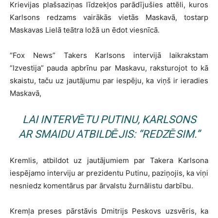
Krievijas plašsaziņas līdzekļos parādījušies attēli, kuros
Karlsons redzams vairākās vietās Maskavā, tostarp
Maskavas Lielā teātra ložā un ēdot viesnīcā.
“Fox News” Takers Karlsons intervijā laikrakstam
“Izvestija” pauda apbrīnu par Maskavu, raksturojot to kā
skaistu, taču uz jautājumu par iespēju, ka viņš ir ieradies
Maskavā,
LAI INTERVĒTU PUTINU, KARLSONS
AR SMAIDU ATBILDĒJIS: “REDZĒSIM.”
Kremlis, atbildot uz jautājumiem par Takera Karlsona
iespējamo interviju ar prezidentu Putinu, paziņojis, ka viņi
nesniedz komentārus par ārvalstu žurnālistu darbību.
Kremļa preses pārstāvis Dmitrijs Peskovs uzsvēris, ka