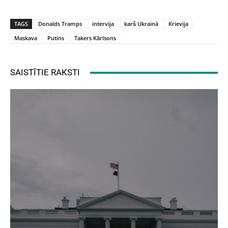
TAGS
Donalds Tramps
intervija
karš Ukrainā
Krievija
Maskava
Putins
Takers Kārlsons
SAISTĪTIE RAKSTI