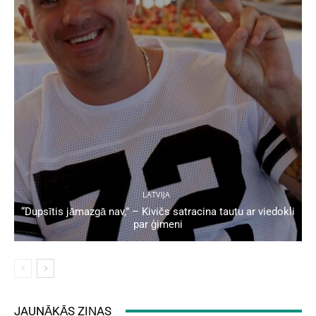
LATVIJA
“Dupsītis jāmazgā nav,” – Kivičs satracina tautu ar viedokli
par ģimeni
JAUNĀKĀS ZIŅAS