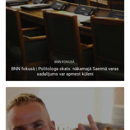
BNN FOKUSĀ
BNN fokusā | Politologa skats: nākamajā Saeimā varas
sadalījums var apmest kūleni