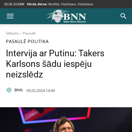
08.08.2026
EN
Vārda diena:
Mudīte, Vladislavs, Vladislava
Sākums
Pasaulē
PASAULĒ
POLITIKA
Intervija ar Putinu: Takers
Karlsons šādu iespēju
neizslēdz
BNN
05.02.2024 14:49