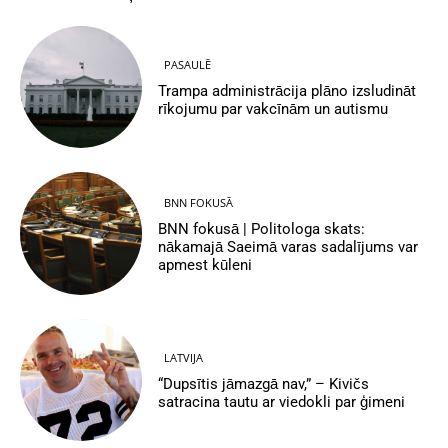
PASAULĒ
Trampa administrācija plāno izsludināt
rīkojumu par vakcīnām un autismu
BNN FOKUSĀ
BNN fokusā | Politologa skats:
nākamajā Saeimā varas sadalījums var
apmest kūleni
LATVIJA
“Dupsītis jāmazgā nav,” – Kivičs
satracina tautu ar viedokli par ģimeni