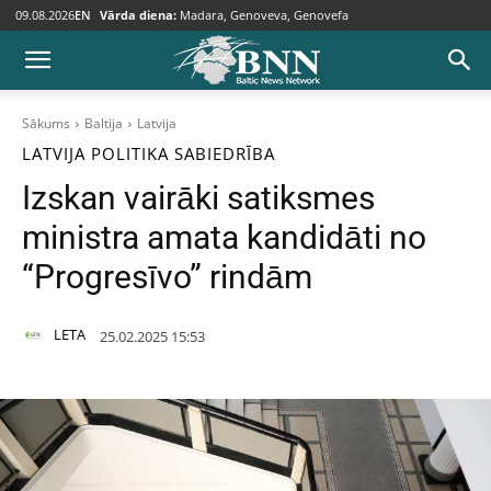
09.08.2026
EN
Vārda diena:
Madara, Genoveva, Genovefa
Sākums
Baltija
Latvija
LATVIJA
POLITIKA
SABIEDRĪBA
Izskan vairāki satiksmes
ministra amata kandidāti no
“Progresīvo” rindām
LETA
25.02.2025 15:53