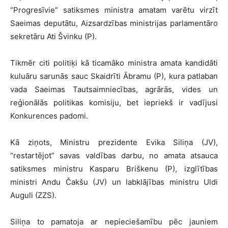
“Progresīvie” satiksmes ministra amatam varētu virzīt
Saeimas deputātu, Aizsardzības ministrijas parlamentāro
sekretāru Ati Švinku (P).
Tikmēr citi politiķi kā ticamāko ministra amata kandidāti
kuluāru sarunās sauc Skaidrīti Ābramu (P), kura patlaban
vada Saeimas Tautsaimniecības, agrārās, vides un
reģionālās politikas komisiju, bet iepriekš ir vadījusi
Konkurences padomi.
Kā ziņots, Ministru prezidente Evika Siliņa (JV),
“restartējot” savas valdības darbu, no amata atsauca
satiksmes ministru Kasparu Briškenu (P), izglītības
ministri Andu Čakšu (JV) un labklājības ministru Uldi
Auguli (ZZS).
Siliņa to pamatoja ar nepieciešamību pēc jauniem