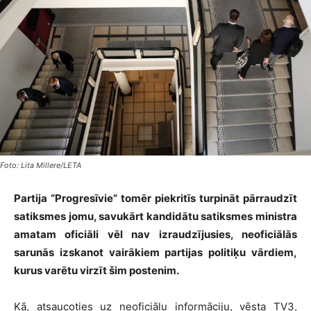
Foto: Lita Millere/LETA
Partija “Progresīvie” tomēr piekritīs turpināt pārraudzīt
satiksmes jomu, savukārt kandidātu satiksmes ministra
amatam oficiāli vēl nav izraudzījusies, neoficiālās
sarunās izskanot vairākiem partijas politiķu vārdiem,
kurus varētu virzīt šim postenim.
Kā, atsaucoties uz neoficiālu informāciju, vēsta TV3,