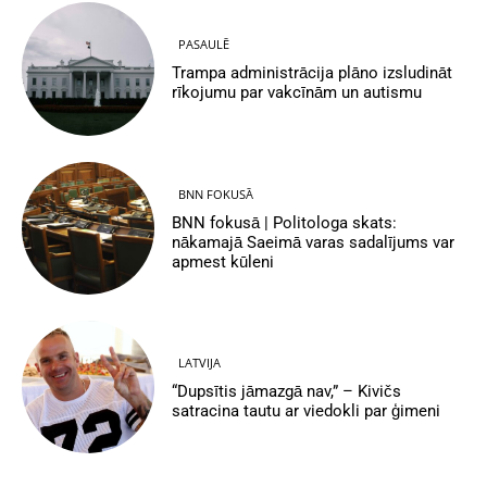
PASAULĒ
Trampa administrācija plāno izsludināt
rīkojumu par vakcīnām un autismu
BNN FOKUSĀ
BNN fokusā | Politologa skats:
nākamajā Saeimā varas sadalījums var
apmest kūleni
LATVIJA
“Dupsītis jāmazgā nav,” – Kivičs
satracina tautu ar viedokli par ģimeni