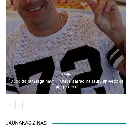
LATVIJA
“Dupsītis jāmazgā nav,” – Kivičs satracina tautu ar viedokli
par ģimeni
JAUNĀKĀS ZIŅAS