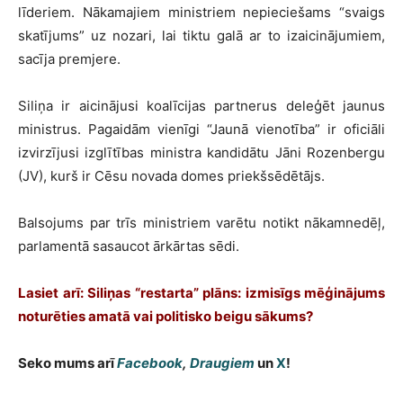
līderiem. Nākamajiem ministriem nepieciešams “svaigs
skatījums” uz nozari, lai tiktu galā ar to izaicinājumiem,
sacīja premjere.
Siliņa ir aicinājusi koalīcijas partnerus deleģēt jaunus
ministrus. Pagaidām vienīgi “Jaunā vienotība” ir oficiāli
izvirzījusi izglītības ministra kandidātu Jāni Rozenbergu
(JV), kurš ir Cēsu novada domes priekšsēdētājs.
Balsojums par trīs ministriem varētu notikt nākamnedēļ,
parlamentā sasaucot ārkārtas sēdi.
Lasiet arī: Siliņas “restarta” plāns: izmisīgs mēģinājums
noturēties amatā vai politisko beigu sākums?
Seko mums arī
Facebook
,
Draugiem
un
X
!