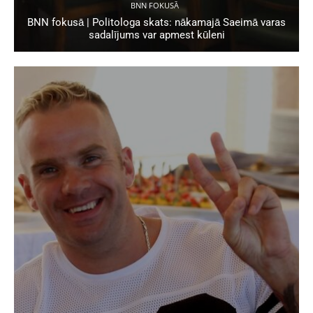
BNN FOKUSĀ
BNN fokusā | Politologa skats: nākamajā Saeimā varas
sadalījums var apmest kūleni