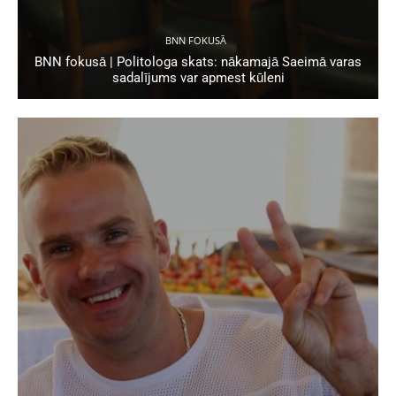
BNN FOKUSĀ
BNN fokusā | Politologa skats: nākamajā Saeimā varas
sadalījums var apmest kūleni