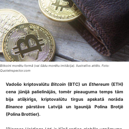
Bitkoini monētu formā (vai šādu monētu imitācija). Ilustratīvs attēls. Foto:
QuoteInspector.com
Vadošo kriptovalūtu
Bitcoin
(BTC) un
Ethereum
(ETH)
cena jūnijā palielinājās, tomēr pieauguma temps tām
bija atšķirīgs, kriptovalūtu tirgus apskatā norāda
Binance
pārstāve Latvijā un Igaunijā Polina Brotjē
(Polina Brottier).