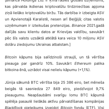
[
Binance Holdings Ltd.
ir Ķīnā radies globāls uzņēmums,
kas pārvalda ikdienas kriptovalūtu tirdzniecības apjoma
ziņā lielāko kriptovalūtu biržu. Tās darbība ir izbeigta ASV
un Apvienotajā Karalistē, nesen arī Beļģijā; citas valstis
uzņēmumam ir izteikušas pretenzijas.
Binance
2021.gadā
dalījās savu klientu datos ar Krievijas valdību, savukārt
pēc šīs valsts uzsāktā atklātā kara veica 10 miljonu ASV
dolāru ziedojumu Ukrainas atbalstam.]
Bitcoin
kāpums bija salīdzinoši straujš, un tā vērtība
pieauga par gandrīz 10%. Savukārt
Ethereum
palika
bitkoina ēnā, uzrādot visai nelielu kāpumu (+1,1%).
Jūnija sākumā BTC vērtība bija 25 386 eiro, bet mēneša
beigās tā sasniedza 27 849 eiro, piedzīvojot 9,7%
pieaugumu. Neapšaubāmi svarīgu lomu BTC kāpumā
spēlēja pasaulē lielākās aktīvu pārvaldīšanas kompānijas
BlackRock
pieteikums izveidot
Bitcoin
fondu (ETF). Visi