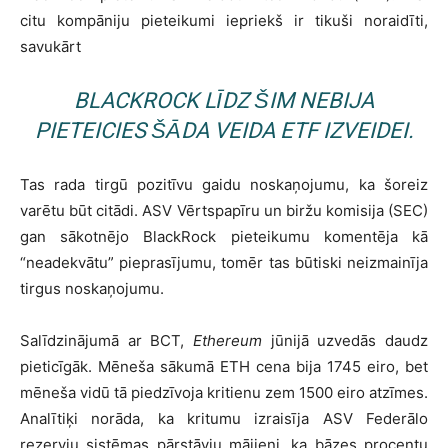
citu kompāniju pieteikumi iepriekš ir tikuši noraidīti,
savukārt
BLACKROCK
LĪDZ ŠIM NEBIJA
PIETEICIES ŠĀDA VEIDA ETF IZVEIDEI.
Tas rada tirgū pozitīvu gaidu noskaņojumu, ka šoreiz
varētu būt citādi. ASV Vērtspapīru un biržu komisija (SEC)
gan sākotnējo BlackRock pieteikumu komentēja kā
“neadekvātu” pieprasījumu, tomēr tas būtiski neizmainīja
tirgus noskaņojumu.
Salīdzinājumā ar BCT,
Ethereum
jūnijā uzvedās daudz
pieticīgāk. Mēneša sākumā ETH cena bija 1745 eiro, bet
mēneša vidū tā piedzīvoja kritienu zem 1500 eiro atzīmes.
Analītiķi norāda, ka kritumu izraisīja ASV Federālo
rezervju sistēmas pārstāvju mājieni, ka bāzes procentu