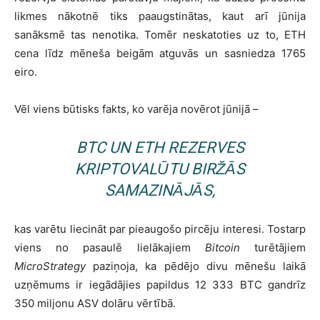
likmes nākotnē tiks paaugstinātas, kaut arī jūnija
sanāksmē tas nenotika. Tomēr neskatoties uz to, ETH
cena līdz mēneša beigām atguvās un sasniedza 1765
eiro.
Vēl viens būtisks fakts, ko varēja novērot jūnijā –
BTC UN ETH REZERVES
KRIPTOVALŪTU BIRŽĀS
SAMAZINĀJĀS,
kas varētu liecināt par pieaugošo pircēju interesi. Tostarp
viens no pasaulē lielākajiem
Bitcoin
turētājiem
MicroStrategy
paziņoja, ka pēdējo divu mēnešu laikā
uzņēmums ir iegādājies papildus 12 333 BTC gandrīz
350 miljonu ASV dolāru vērtībā.