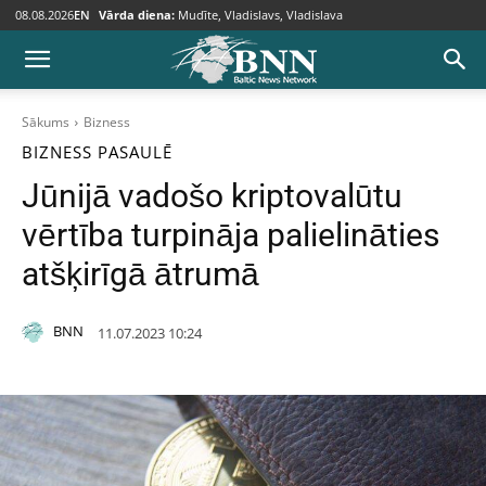
08.08.2026
EN
Vārda diena:
Mudīte, Vladislavs, Vladislava
Sākums
Bizness
BIZNESS
PASAULĒ
Jūnijā vadošo kriptovalūtu
vērtība turpināja palielināties
atšķirīgā ātrumā
BNN
11.07.2023 10:24