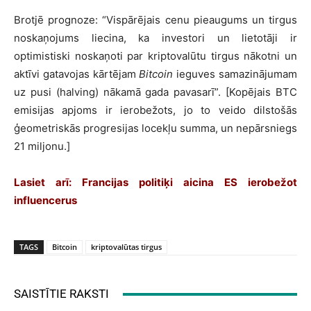
Brotjē prognoze: “Vispārējais cenu pieaugums un tirgus
noskaņojums liecina, ka investori un lietotāji ir
optimistiski noskaņoti par kriptovalūtu tirgus nākotni un
aktīvi gatavojas kārtējam
Bitcoin
ieguves samazinājumam
uz pusi (halving) nākamā gada pavasarī”. [Kopējais BTC
emisijas apjoms ir ierobežots, jo to veido dilstošās
ģeometriskās progresijas locekļu summa, un nepārsniegs
21 miljonu.]
Lasiet arī:
Francijas politiķi aicina ES ierobežot
influencerus
TAGS
Bitcoin
kriptovalūtas tirgus
SAISTĪTIE RAKSTI