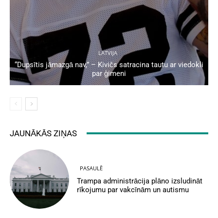
LATVIJA
“Dupsītis jāmazgā nav,” – Kivičs satracina tautu ar viedokli
par ģimeni
JAUNĀKĀS ZIŅAS
PASAULĒ
Trampa administrācija plāno izsludināt
rīkojumu par vakcīnām un autismu