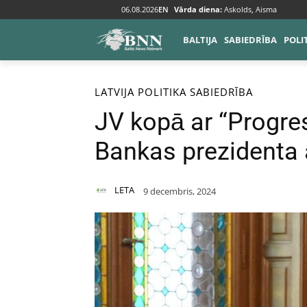
06.08.2026
EN
Vārda diena:
Askolds, Aisma
BALTIJA
SABIEDRĪBA
POLI
Sākums
Baltija
Latvija
LATVIJA
POLITIKA
SABIEDRĪBA
JV kopā ar “Progres
Bankas prezidenta
LETA
9 decembris, 2024