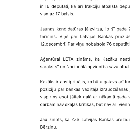
ir 16 deputāti, kā arī frakciju atbalsta d
vismaz 17 balsis.
Jaunas kandidatūras jāizvirza, jo šī gad
termiņš. Viņš par Latvijas Bankas prezid
12.decembrī. Par viņu nobalsoja 76 deputāti
Aģentūrai LETA zināms, ka Kazāku neatbal
saraksts” un Nacionālā apvienība savu atba
Kazāks ir apstiprinājis, ka būtu gatavs arī tu
pozīciju par bankas vadītāja izraudzīšanās 
vispirms esot jātiek galā ar nākamā gada
darbam nav skaļas kritikas, bet nav arī vien
Jau ziņots, ka ZZS Latvijas Bankas prezid
Bērziņu.