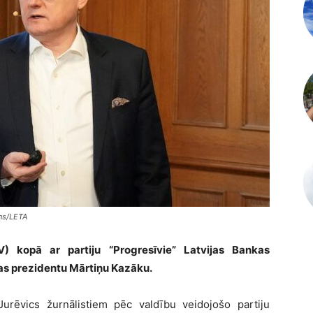
ens/LETA
V) kopā ar partiju “Progresīvie” Latvijas Bankas
as prezidentu Mārtiņu Kazāku.
urēvics žurnālistiem pēc valdību veidojošo partiju