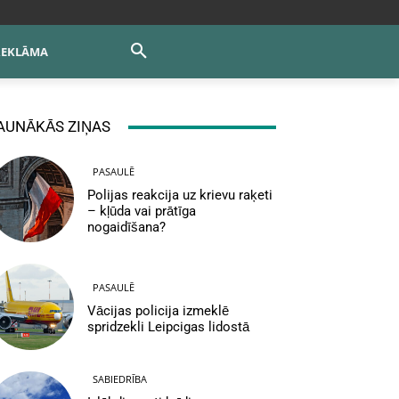
REKLĀMA
AUNĀKĀS ZIŅAS
PASAULĒ
Polijas reakcija uz krievu raķeti
– kļūda vai prātīga
nogaidīšana?
PASAULĒ
Vācijas policija izmeklē
spridzekli Leipcigas lidostā
SABIEDRĪBA