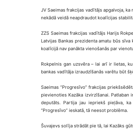
JV Saeimas frakcijas vadītājs apgalvoja, ka
nekādā veidā neapdraudot koalīcijas stabilitā
ZZS Saeimas frakcijas vadītājs Harijs Rokpel
Latvijas Bankas prezidenta amatu būs sīva ko
koalīcijā nav panākta vienošanās par vienotu 
Rokpelnis gan uzsvēra – lai arī ir lietas, k
bankas vadītāja izraudzīšanās varētu būt šķēr
Saeimas “Progresīvo” frakcijas priekšsēdēt
pievienoties Kazāka izvirzīšanai. Patlaban 
deputāts. Partija jau iepriekš pieļāva, ka
“Progresīvo” ieskatā, tā neesot problēma.
Šuvajevs solīja strādāt pie tā, lai Kazāks g