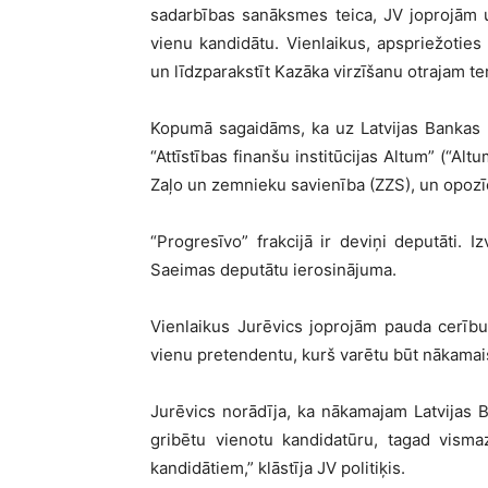
sadarbības sanāksmes teica, JV joprojām uz
vienu kandidātu. Vienlaikus, apspriežoties
un līdzparakstīt Kazāka virzīšanu otrajam t
Kopumā sagaidāms, ka uz Latvijas Bankas p
“Attīstības finanšu institūcijas Altum” (“Al
Zaļo un zemnieku savienība (ZZS), un opozīcij
“Progresīvo” frakcijā ir deviņi deputāti.
Saeimas deputātu ierosinājuma.
Vienlaikus Jurēvics joprojām pauda cerību,
vienu pretendentu, kurš varētu būt nākamai
Jurēvics norādīja, ka nākamajam Latvijas Ba
gribētu vienotu kandidatūru, tagad visma
kandidātiem,” klāstīja JV politiķis.