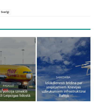
Svarīgi
SABIEDRĪBA
Izlūkdienesti brīdina par
PASAULĒ
iespējamiem Krievijas
s policija izmeklē
uzbrukumiem infrastruktūrai
li Leipcigas lidostā
Baltijā