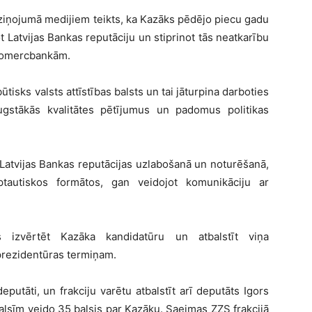
aziņojumā medijiem teikts, ka Kazāks pēdējo piecu gadu
ot Latvijas Bankas reputāciju un stiprinot tās neatkarību
s komercbankām.
ūtisks valsts attīstības balsts un tai jāturpina darboties
 augstākās kvalitātes pētījumus un padomus politikas
Latvijas Bankas reputācijas uzlabošanā un noturēšanā,
tautiskos formātos, gan veidojot komunikāciju ar
s izvērtēt Kazāka kandidatūru un atbalstīt viņa
prezidentūras termiņam.
eputāti, un frakciju varētu atbalstīt arī deputāts Igors
alsīm veido 35 balsis par Kazāku. Saeimas ZZS frakcijā