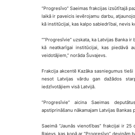
“Progresīvo” Saeimas frakcijas izsūtītajā p
laikā ir paveicis ievērojamu darbu, atjaunoj
kā institūcijai, kas kalpo sabiedrībai, nevi
“”Progresīvie” uzskata, ka Latvijas Banka ir b
kā neatkarīgai institūcijai, kas piedāvā
veidotājiem,” norāda Šuvajevs.
Frakcija akcentē Kazāka sasniegumus tieši 
nesot Latvijas vārdu gan dažādos starp
iedzīvotājiem visā Latvijā.
“Progresīvie” aicina Saeimas deputātu
apstiprināšanu nākamajam Latvijas Bankas 
Saeimā “Jaunās vienotības” frakcijai ir 25 d
Rajevs, kas kopā ar “Progresīvo” deviņām b