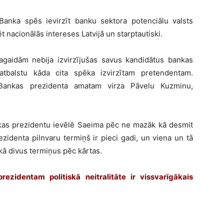
Banka spēs ievirzīt banku sektora potenciālu valsts
 nacionālās intereses Latvijā un starptautiski.
pagaidām nebija izvirzījušas savus kandidātus bankas
tbalstu kāda cita spēka izvirzītam pretendentam.
jas Bankas prezidenta amatam virza Pāvelu Kuzminu,
nkas prezidentu ievēlē Saeima pēc ne mazāk kā desmit
identa pilnvaru termiņš ir pieci gadi, un viena un tā
kā divus termiņus pēc kārtas.
prezidentam politiskā neitralitāte ir vissvarīgākais