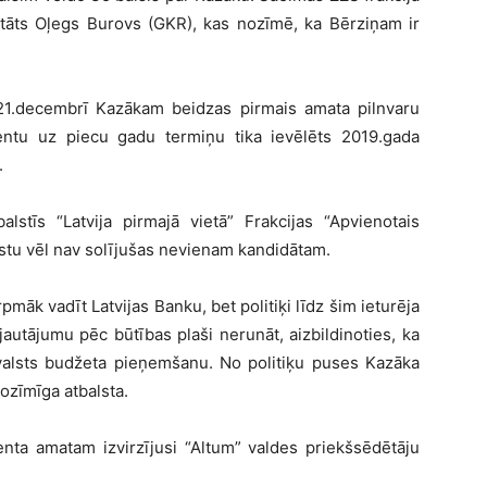
eputāts Oļegs Burovs (GKR), kas nozīmē, ka Bērziņam ir
a 21.decembrī Kazākam beidzas pirmais amata pilnvaru
entu uz piecu gadu termiņu tika ievēlēts 2019.gada
.
stīs “Latvija pirmajā vietā” Frakcijas “Apvienotais
lstu vēl nav solījušas nevienam kandidātam.
rpmāk vadīt Latvijas Banku, bet politiķi līdz šim ieturēja
jautājumu pēc būtības plaši nerunāt, aizbildinoties, ka
 valsts budžeta pieņemšanu. No politiķu puses Kazāka
nozīmīga atbalsta.
enta amatam izvirzījusi “Altum” valdes priekšsēdētāju