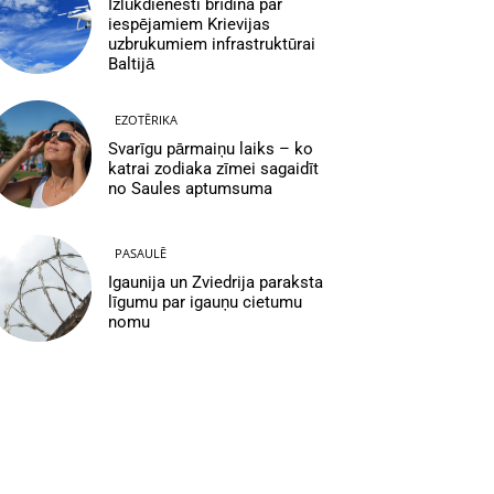
Izlūkdienesti brīdina par
iespējamiem Krievijas
uzbrukumiem infrastruktūrai
Baltijā
EZOTĒRIKA
Svarīgu pārmaiņu laiks – ko
katrai zodiaka zīmei sagaidīt
no Saules aptumsuma
PASAULĒ
Igaunija un Zviedrija paraksta
līgumu par igauņu cietumu
nomu