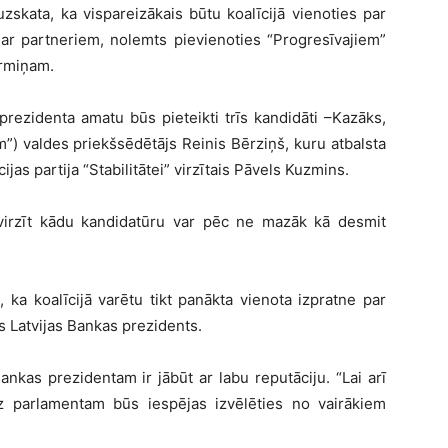
skata, ka vispareizākais būtu koalīcijā vienoties par
 ar partneriem, nolemts pievienoties “Progresīvajiem”
ermiņam.
rezidenta amatu būs pieteikti trīs kandidāti –Kazāks,
tum”) valdes priekšsēdētājs Reinis Bērziņš, kuru atbalsta
as partija “Stabilitātei” virzītais Pāvels Kuzmins.
 Izvirzīt kādu kandidatūru var pēc ne mazāk kā desmit
 ka koalīcijā varētu tikt panākta vienota izpratne par
s Latvijas Bankas prezidents.
nkas prezidentam ir jābūt ar labu reputāciju. “Lai arī
z parlamentam būs iespējas izvēlēties no vairākiem