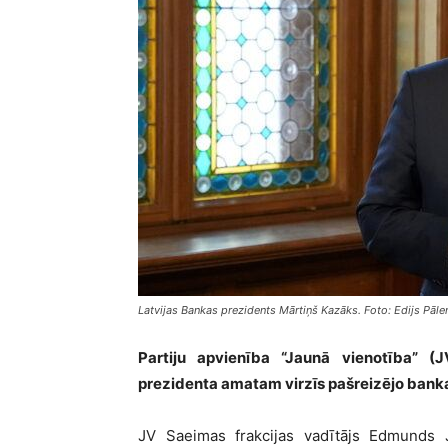
Latvijas Bankas prezidents Mārtiņš Kazāks. Foto: Edijs Pāl
Partiju apvienība “Jaunā vienotība” (J
prezidenta amatam virzīs pašreizējo bank
JV Saeimas frakcijas vadītājs Edmunds J