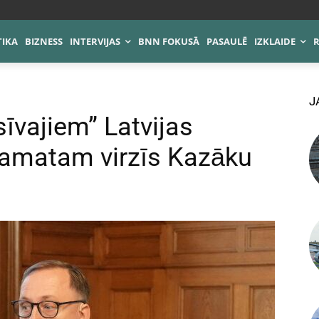
TIKA
BIZNESS
INTERVIJAS
BNN FOKUSĀ
PASAULĒ
IZKLAIDE
J
īvajiem” Latvijas
 amatam virzīs Kazāku