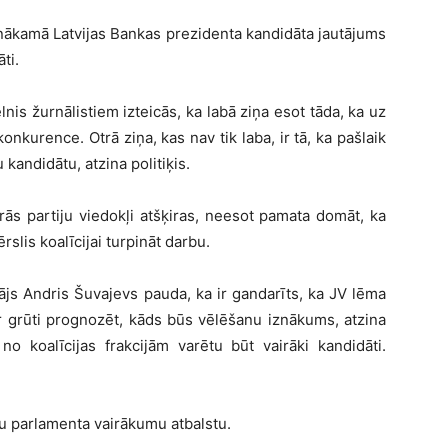
 nākamā Latvijas Bankas prezidenta kandidāta jautājums
ti.
nis žurnālistiem izteicās, ka labā ziņa esot tāda, ka uz
nkurence. Otrā ziņa, kas nav tik laba, ir tā, ka pašlaik
kandidātu, atzina politiķis.
urās partiju viedokļi atšķiras, neesot pamata domāt, ka
slis koalīcijai turpināt darbu.
ājs Andris Šuvajevs pauda, ka ir gandarīts, ka JV lēma
ir grūti prognozēt, kāds būs vēlēšanu iznākums, atzina
 no koalīcijas frakcijām varētu būt vairāki kandidāti.
ūtu parlamenta vairākumu atbalstu.