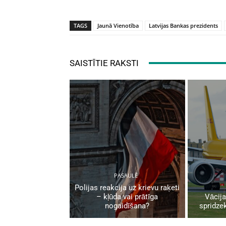
TAGS
Jaunā Vienotība
Latvijas Bankas prezidents
SAISTĪTIE RAKSTI
PASAULĒ
Polijas reakcija uz krievu raķeti
– kļūda vai prātīga
Vācija
nogaidīšana?
spridzek