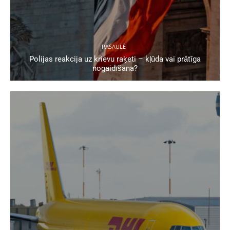
PASAULĒ
Polijas reakcija uz krievu raķeti – kļūda vai prātīga
nogaidīšana?