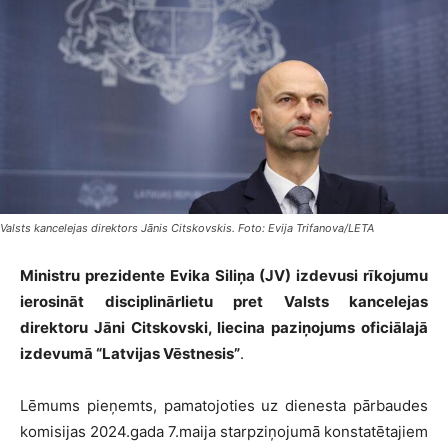
Valsts kancelejas direktors Jānis Citskovskis. Foto: Evija Trifanova/LETA
Ministru prezidente Evika Siliņa (JV) izdevusi rīkojumu
ierosināt disciplinārlietu pret Valsts kancelejas
direktoru Jāni Citskovski, liecina paziņojums oficiālajā
izdevumā “Latvijas Vēstnesis”
.
Lēmums pieņemts, pamatojoties uz dienesta pārbaudes
komisijas 2024.gada 7.maija starpziņojumā konstatētajiem