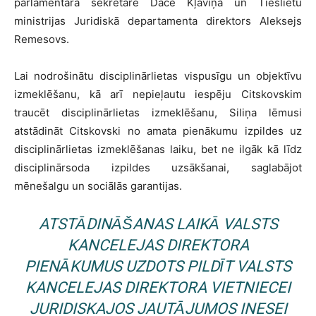
parlamentārā sekretāre Dace Kļaviņa un Tieslietu
ministrijas Juridiskā departamenta direktors Aleksejs
Remesovs.
Lai nodrošinātu disciplinārlietas vispusīgu un objektīvu
izmeklēšanu, kā arī nepieļautu iespēju Citskovskim
traucēt disciplinārlietas izmeklēšanu, Siliņa lēmusi
atstādināt Citskovski no amata pienākumu izpildes uz
disciplinārlietas izmeklēšanas laiku, bet ne ilgāk kā līdz
disciplinārsoda izpildes uzsākšanai, saglabājot
mēnešalgu un sociālās garantijas.
ATSTĀDINĀŠANAS LAIKĀ VALSTS
KANCELEJAS DIREKTORA
PIENĀKUMUS UZDOTS PILDĪT VALSTS
KANCELEJAS DIREKTORA VIETNIECEI
JURIDISKAJOS JAUTĀJUMOS INESEI