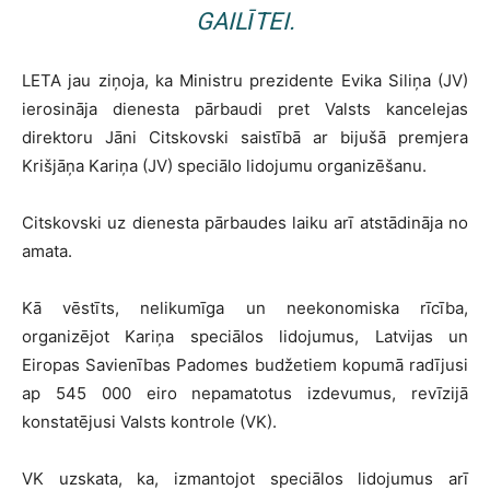
GAILĪTEI.
LETA jau ziņoja, ka Ministru prezidente Evika Siliņa (JV)
ierosināja dienesta pārbaudi pret Valsts kancelejas
direktoru Jāni Citskovski saistībā ar bijušā premjera
Krišjāņa Kariņa (JV) speciālo lidojumu organizēšanu.
Citskovski uz dienesta pārbaudes laiku arī atstādināja no
amata.
Kā vēstīts, nelikumīga un neekonomiska rīcība,
organizējot Kariņa speciālos lidojumus, Latvijas un
Eiropas Savienības Padomes budžetiem kopumā radījusi
ap 545 000 eiro nepamatotus izdevumus, revīzijā
konstatējusi Valsts kontrole (VK).
VK uzskata, ka, izmantojot speciālos lidojumus arī