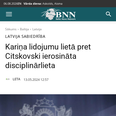
06.08.2026
EN
Vārda diena:
Askolds, Aisma
Sākums
Baltija
Latvija
LATVIJA
SABIEDRĪBA
Kariņa lidojumu lietā pret
Citskovski ierosināta
disciplinārlieta
LETA
13.05.2024 12:57