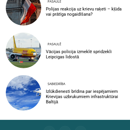
PASAULĒ
Polijas reakcija uz krievu raķeti – kļūda
vai prātīga nogaidīšana?
PASAULĒ
Vācijas policija izmeklē spridzekli
Leipcigas lidostā
SABIEDRĪBA
Izlūkdienesti brīdina par iespējamiem
Krievijas uzbrukumiem infrastruktūrai
Baltijā