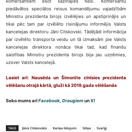
komersantiem esot sazinājies tieši. Komersantu
piedāvātos speciālos reisus komandējumu vajadzībām
Ministru prezidenta birojs izvēlējies un apstiprinājis un
tikai pēc tam par izvēlēto risinājumu informējis Valsts
kancelejas direktoru Jāni Citskovski. Tādējādi informācija
par izvēlēto transporta veidu un tā izmaksām pie Valsts
kancelejas direktora nonāca tikai tad, kad finanšu
saistības Ministru prezidenta birojs bija jau uzņēmies,
uzsver Valsts kancelejā.
Lasiet arī: Nausēda un Šimonīte cīnīsies prezidenta
vēlēšanu otrajā kārtā, gluži kā 2019.gada vēlēšanās
Seko mums arī
Facebook
,
Draugiem
un
X
!
TAGS
Jānis Citskovskis
Kariņa lidojumi
Siliņa
Svarīgi