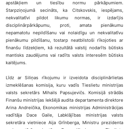
apstākļiem un tiesību normu pārkāpumiem.
Starpziņojumā secināts, ka Citskovskis, iespējams,
nekvalitatīvi pildot likumu normas, ir izdarījis
disciplinārpārkāpumu, proti, amata pienākumu
nepamatotu nepildīšanu vai nolaidīgu un nekvalitatīvu
pienākumu pildīšanu, tostarp neatbilstoši rīkojoties ar
finanšu līdzekļiem, kā rezultātā valstij nodarīts būtisks
mantisks zaudējums vai radīts valsts interesēm būtisks
kaitējums.
Līdz ar Siliņas rīkojumu ir izveidota disciplinārlietas
izmeklēšanas komisija, kuru vadīs Tieslietu ministrijas
valsts sekretārs Mihails Papsujevičs. Komisijā strādās
Finanšu ministrijas Iekšējā audita departamenta direktore
Arina Andreičika, Ekonomikas ministrijas Administrācijas
vadītāja Dace Gaile, Labklājības ministrijas valsts
sekretāra vietniece Aija Grīnberga, Ministru prezidenta