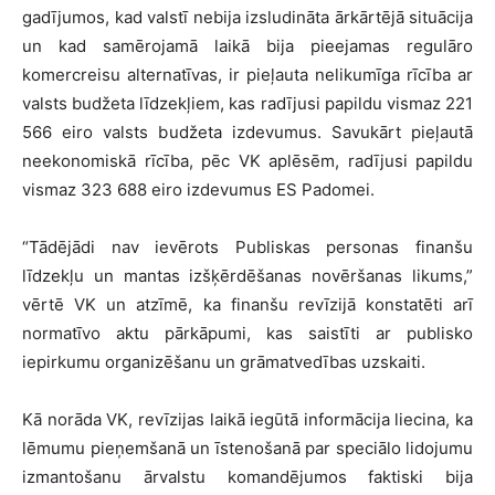
gadījumos, kad valstī nebija izsludināta ārkārtējā situācija
un kad samērojamā laikā bija pieejamas regulāro
komercreisu alternatīvas, ir pieļauta nelikumīga rīcība ar
valsts budžeta līdzekļiem, kas radījusi papildu vismaz 221
566 eiro valsts budžeta izdevumus. Savukārt pieļautā
neekonomiskā rīcība, pēc VK aplēsēm, radījusi papildu
vismaz 323 688 eiro izdevumus ES Padomei.
“Tādējādi nav ievērots Publiskas personas finanšu
līdzekļu un mantas izšķērdēšanas novēršanas likums,”
vērtē VK un atzīmē, ka finanšu revīzijā konstatēti arī
normatīvo aktu pārkāpumi, kas saistīti ar publisko
iepirkumu organizēšanu un grāmatvedības uzskaiti.
Kā norāda VK, revīzijas laikā iegūtā informācija liecina, ka
lēmumu pieņemšanā un īstenošanā par speciālo lidojumu
izmantošanu ārvalstu komandējumos faktiski bija