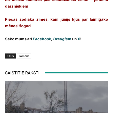
dārzniekiem
Piecas zodiaka zīmes, kam jūnijs kļūs par laimīgāko
mēnesi šogad
Seko mums arī
Facebook
,
Draugiem
un
X
!
TAGS
romāns
SAISTĪTIE RAKSTI