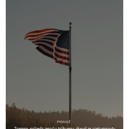
PASAULĒ
Tramps noliedz ieroču trūkumu; draud ar cietumsodu