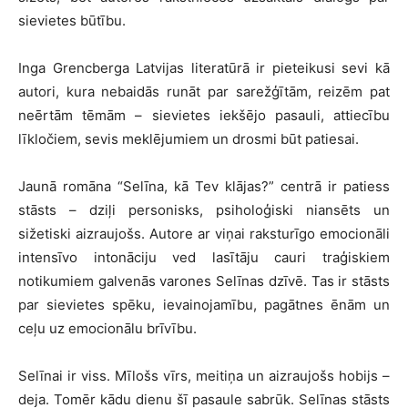
sievietes būtību.
Inga Grencberga Latvijas literatūrā ir pieteikusi sevi kā
autori, kura nebaidās runāt par sarežģītām, reizēm pat
neērtām tēmām – sievietes iekšējo pasauli, attiecību
līkločiem, sevis meklējumiem un drosmi būt patiesai.
Jaunā romāna “Selīna, kā Tev klājas?” centrā ir patiess
stāsts – dziļi personisks, psiholoģiski niansēts un
sižetiski aizraujošs. Autore ar viņai raksturīgo emocionāli
intensīvo intonāciju ved lasītāju cauri traģiskiem
notikumiem galvenās varones Selīnas dzīvē. Tas ir stāsts
par sievietes spēku, ievainojamību, pagātnes ēnām un
ceļu uz emocionālu brīvību.
Selīnai ir viss. Mīlošs vīrs, meitiņa un aizraujošs hobijs –
deja. Tomēr kādu dienu šī pasaule sabrūk. Selīnas stāsts