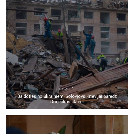
PASAULĒ
Baidoties no ukraiņiem, Solovjovs Krievijai paredz
Doņeckas likteni