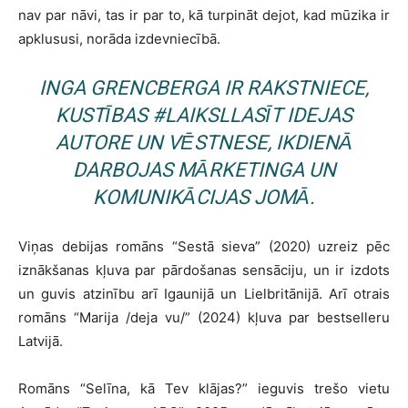
nav par nāvi, tas ir par to, kā turpināt dejot, kad mūzika ir
apklususi, norāda izdevniecībā.
INGA GRENCBERGA IR RAKSTNIECE,
KUSTĪBAS #LAIKSLLASĪT IDEJAS
AUTORE UN VĒSTNESE, IKDIENĀ
DARBOJAS MĀRKETINGA UN
KOMUNIKĀCIJAS JOMĀ.
Viņas debijas romāns “Sestā sieva” (2020) uzreiz pēc
iznākšanas kļuva par pārdošanas sensāciju, un ir izdots
un guvis atzinību arī Igaunijā un Lielbritānijā. Arī otrais
romāns “Marija /deja vu/” (2024) kļuva par bestselleru
Latvijā.
Romāns “Selīna, kā Tev klājas?” ieguvis trešo vietu