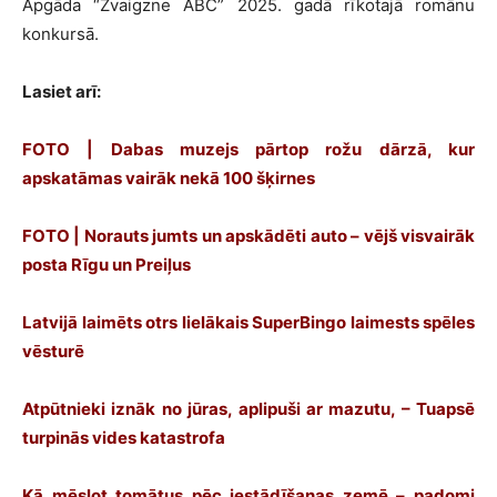
Apgāda “Zvaigzne ABC” 2025. gadā rīkotajā romānu
konkursā.
Lasiet arī:
FOTO | Dabas muzejs pārtop rožu dārzā, kur
apskatāmas vairāk nekā 100 šķirnes
FOTO | Norauts jumts un apskādēti auto – vējš visvairāk
posta Rīgu un Preiļus
Latvijā laimēts otrs lielākais SuperBingo laimests spēles
vēsturē
Atpūtnieki iznāk no jūras, aplipuši ar mazutu, – Tuapsē
turpinās vides katastrofa
Kā mēslot tomātus pēc iestādīšanas zemē – padomi