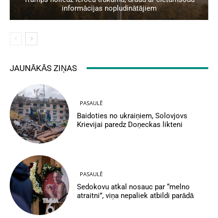
informācijas nopludinātājiem
JAUNĀKĀS ZIŅAS
PASAULĒ
Baidoties no ukraiņiem, Solovjovs
Krievijai paredz Doņeckas likteni
PASAULĒ
Sedokovu atkal nosauc par “melno
atraitni”, viņa nepaliek atbildi parādā