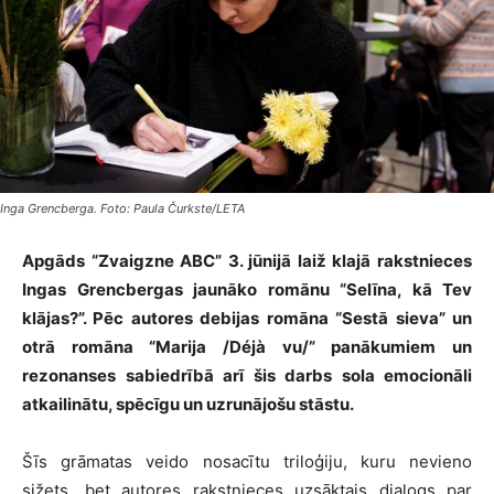
Inga Grencberga. Foto: Paula Čurkste/LETA
Apgāds “Zvaigzne ABC” 3. jūnijā laiž klajā rakstnieces
Ingas Grencbergas jaunāko romānu “Selīna, kā Tev
klājas?”. Pēc autores debijas romāna “Sestā sieva” un
otrā romāna “Marija /Déjà vu/” panākumiem un
rezonanses sabiedrībā arī šis darbs sola emocionāli
atkailinātu, spēcīgu un uzrunājošu stāstu.
Šīs grāmatas veido nosacītu triloģiju, kuru nevieno
sižets, bet autores rakstnieces uzsāktais dialogs par