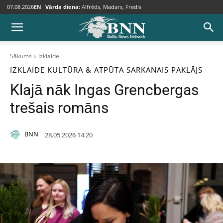
07.08.2026
EN
Vārda diena:
Alfrēds, Madars, Fredis
Sākums
Izklaide
IZKLAIDE
KULTŪRA & ATPŪTA
SARKANAIS PAKLĀJS
Klajā nāk Ingas Grencbergas
trešais romāns
BNN
28.05.2026 14:20