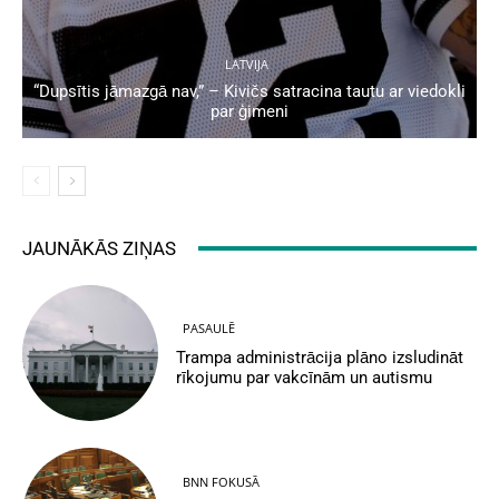
LATVIJA
“Dupsītis jāmazgā nav,” – Kivičs satracina tautu ar viedokli
par ģimeni
JAUNĀKĀS ZIŅAS
PASAULĒ
Trampa administrācija plāno izsludināt
rīkojumu par vakcīnām un autismu
BNN FOKUSĀ