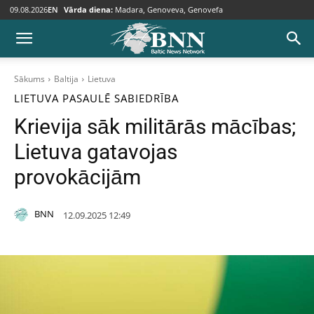
09.08.2026
EN
Vārda diena:
Madara, Genoveva, Genovefa
Sākums
Baltija
Lietuva
LIETUVA
PASAULĒ
SABIEDRĪBA
Krievija sāk militārās mācības;
Lietuva gatavojas
provokācijām
BNN
12.09.2025 12:49