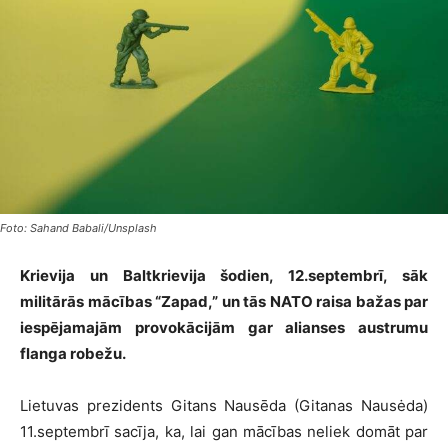
Foto: Sahand Babali/Unsplash
Krievija un Baltkrievija šodien, 12.septembrī, sāk
militārās mācības “Zapad,” un tās NATO raisa bažas par
iespējamajām provokācijām gar alianses austrumu
flanga robežu.
Lietuvas prezidents Gitans Nausēda (Gitanas Nausėda)
11.septembrī sacīja, ka, lai gan mācības neliek domāt par