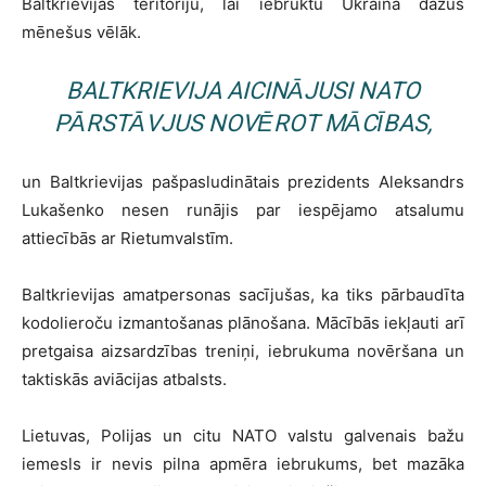
Baltkrievijas teritoriju, lai iebruktu Ukrainā dažus
mēnešus vēlāk.
BALTKRIEVIJA AICINĀJUSI NATO
PĀRSTĀVJUS NOVĒROT MĀCĪBAS,
un Baltkrievijas pašpasludinātais prezidents Aleksandrs
Lukašenko nesen runājis par iespējamo atsalumu
attiecībās ar Rietumvalstīm.
Baltkrievijas amatpersonas sacījušas, ka tiks pārbaudīta
kodolieroču izmantošanas plānošana. Mācībās iekļauti arī
pretgaisa aizsardzības treniņi, iebrukuma novēršana un
taktiskās aviācijas atbalsts.
Lietuvas, Polijas un citu NATO valstu galvenais bažu
iemesls ir nevis pilna apmēra iebrukums, bet mazāka