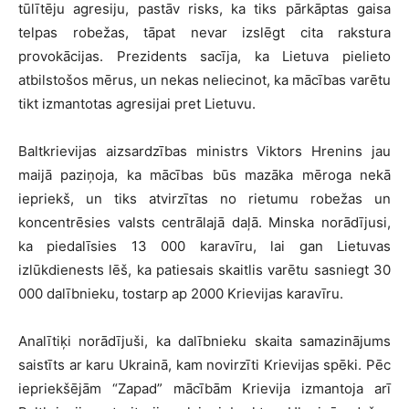
tūlītēju agresiju, pastāv risks, ka tiks pārkāptas gaisa
telpas robežas, tāpat nevar izslēgt cita rakstura
provokācijas. Prezidents sacīja, ka Lietuva pielieto
atbilstošos mērus, un nekas neliecinot, ka mācības varētu
tikt izmantotas agresijai pret Lietuvu.
Baltkrievijas aizsardzības ministrs Viktors Hrenins jau
maijā paziņoja, ka mācības būs mazāka mēroga nekā
iepriekš, un tiks atvirzītas no rietumu robežas un
koncentrēsies valsts centrālajā daļā. Minska norādījusi,
ka piedalīsies 13 000 karavīru, lai gan Lietuvas
izlūkdienests lēš, ka patiesais skaitlis varētu sasniegt 30
000 dalībnieku, tostarp ap 2000 Krievijas karavīru.
Analītiķi norādījuši, ka dalībnieku skaita samazinājums
saistīts ar karu Ukrainā, kam novirzīti Krievijas spēki. Pēc
iepriekšējām “Zapad” mācībām Krievija izmantoja arī