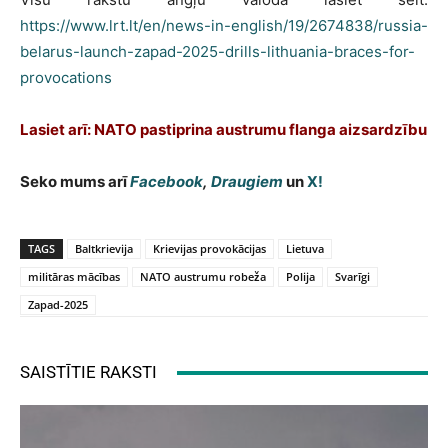
https://www.lrt.lt/en/news-in-english/19/2674838/russia-
belarus-launch-zapad-2025-drills-lithuania-braces-for-
provocations
Lasiet arī: NATO pastiprina austrumu flanga aizsardzību
Seko mums arī
Facebook
,
Draugiem
un
X!
TAGS
Baltkrievija
Krievijas provokācijas
Lietuva
militāras mācības
NATO austrumu robeža
Polija
Svarīgi
Zapad-2025
SAISTĪTIE RAKSTI