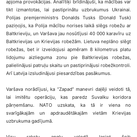
apjoma provokācijas. Analītiķi brīdinājuši, ka mācības var
tikt izmantotas, lai pastiprinātu uzbrukumus Ukrainai.
Polijas premjerministrs Donalds Tusks (Donald Tusk)
paziņojis, ka Polija mācību norises laikā slēgs robežu ar
Baltkrieviju, un Varšava jau nosūtījusi 40 000 karavīru uz
Baltkrievijas un Krievijas robežām. Lietuva neplāno slēgt
robežas, bet ir izveidojusi apmēram 8 kilometrus platu
lidojumu aizlieguma zonu pie Baltkrievijas robežas,
palielinājusi patruļu skaitu un pastiprinājusi robežkontroli.
Arī Latvija izsludinājusi piesardzības pasākumus.
Varšava norādījusi, ka “Zapad” manevri daļēji veidoti tā,
lai imitētu operāciju, kas paredz Suvalku koridora
pārņemšanu. NATO uzskata, ka tā ir viena no
svarīgākajām un apdraudētākajām vietām Krievijas
uzbrukuma gadījumā.
Visu rakstu angļu valodā lasiet šeit: