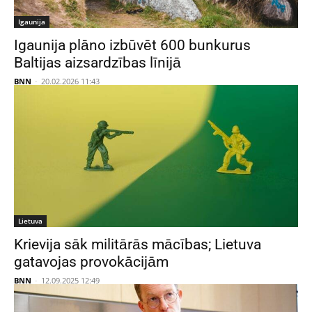
Igaunija
Igaunija plāno izbūvēt 600 bunkurus
Baltijas aizsardzības līnijā
BNN
-
20.02.2026 11:43
Lietuva
Krievija sāk militārās mācības; Lietuva
gatavojas provokācijām
BNN
-
12.09.2025 12:49