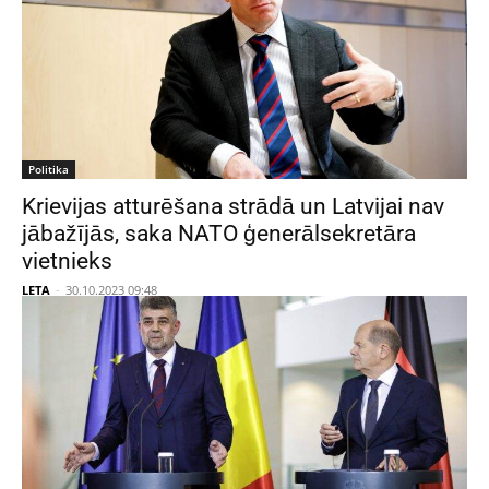
Politika
Krievijas atturēšana strādā un Latvijai nav
jābažījās, saka NATO ģenerālsekretāra
vietnieks
LETA
-
30.10.2023 09:48