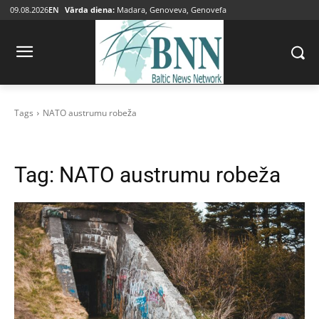
09.08.2026
EN
Vārda diena:
Madara, Genoveva, Genovefa
Tags
NATO austrumu robeža
Tag:
NATO austrumu robeža