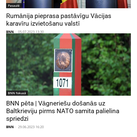
Pasaulē
Rumānija pieprasa pastāvīgu Vācijas
karavīru izvietošanu valstī
BNN
-
05.07.2023 13:30
BNN fokusā
BNN pēta | Vāgneriešu došanās uz
Baltkrieviju pirms NATO samita palielina
spriedzi
BNN
-
29.06.2023 16:20