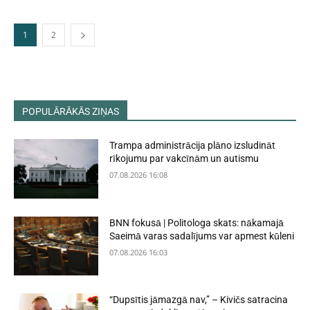
1
2
POPULĀRĀKĀS ZIŅAS
Trampa administrācija plāno izsludināt
rīkojumu par vakcīnām un autismu
07.08.2026 16:08
BNN fokusā | Politologa skats: nākamajā
Saeimā varas sadalījums var apmest kūleni
07.08.2026 16:03
“Dupsītis jāmazgā nav,” – Kivičs satracina