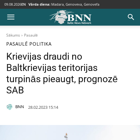
09.08.2026
EN
Vārda diena:
Madara, Genoveva, Genovefa
Sākums
Pasaulē
PASAULĒ
POLITIKA
Krievijas draudi no
Baltkrievijas teritorijas
turpinās pieaugt, prognozē
SAB
BNN
28.02.2023 15:14