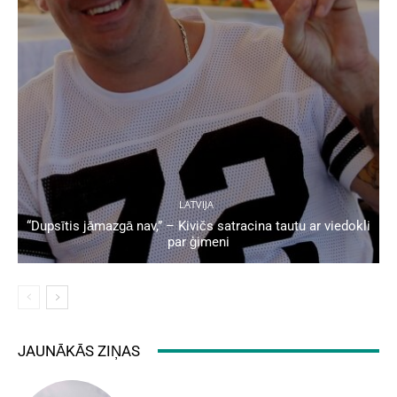
LATVIJA
“Dupsītis jāmazgā nav,” – Kivičs satracina tautu ar viedokli
par ģimeni
JAUNĀKĀS ZIŅAS