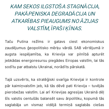
KAM SEKOS ILGSTOŠA STAGNĀCIJA,
PAKĀPENISKA DEGRADĀCIJA UN
ATKARĪBAS PIEAUGUMS NO ĀZIJAS
VALSTĪM, ĪPAŠI ĶĪNAS.
Taču Putina režīms ir gatavs ciest ekonomiskus
zaudējumus ģeopolitisko mērķu vārdā. SAB vērtējumā ir
augsta iespējamība, ka Krievija var pilnībā apturēt
jebkādas energoresursu piegādes Eiropas valstīm, lai tās
sodītu par atbalstu Ukrainai, norādīts pārskatā.
Tajā uzsvērts, ka stratēģiski svarīga Krievijai ir kontrole
pār kaimiņvalstīm jeb, kā tās dēvē pati Krievija – tuvējās
pierobežas valstīm. Lai arī Krievijas agresijas Ukrainā dēļ
šīs valstis centušās balansēt savu ārpolitiku, kopumā tās
saglabāja un vismaz vidējā termiņā saglabās ciešas