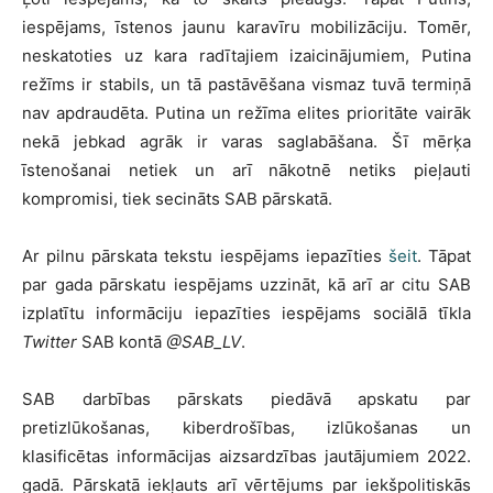
iespējams, īstenos jaunu karavīru mobilizāciju. Tomēr,
neskatoties uz kara radītajiem izaicinājumiem, Putina
režīms ir stabils, un tā pastāvēšana vismaz tuvā termiņā
nav apdraudēta. Putina un režīma elites prioritāte vairāk
nekā jebkad agrāk ir varas saglabāšana. Šī mērķa
īstenošanai netiek un arī nākotnē netiks pieļauti
kompromisi, tiek secināts SAB pārskatā.
Ar pilnu pārskata tekstu iespējams iepazīties
šeit
. Tāpat
par gada pārskatu iespējams uzzināt, kā arī ar citu SAB
izplatītu informāciju iepazīties iespējams sociālā tīkla
Twitter
SAB kontā
@SAB_LV
.
SAB darbības pārskats piedāvā apskatu par
pretizlūkošanas, kiberdrošības, izlūkošanas un
klasificētas informācijas aizsardzības jautājumiem 2022.
gadā. Pārskatā iekļauts arī vērtējums par iekšpolitiskās