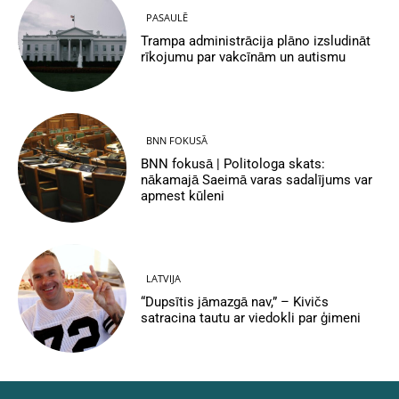
PASAULĒ
Trampa administrācija plāno izsludināt
rīkojumu par vakcīnām un autismu
BNN FOKUSĀ
BNN fokusā | Politologa skats:
nākamajā Saeimā varas sadalījums var
apmest kūleni
LATVIJA
“Dupsītis jāmazgā nav,” – Kivičs
satracina tautu ar viedokli par ģimeni