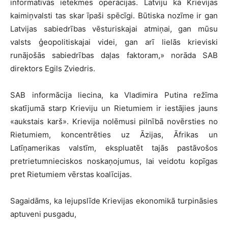
informatīvās ietekmes operācijas. Latviju kā Krievijas
kaimiņvalsti tas skar īpaši spēcīgi. Būtiska nozīme ir gan
Latvijas sabiedrības vēsturiskajai atmiņai, gan mūsu
valsts ģeopolitiskajai videi, gan arī lielās krieviski
runājošās sabiedrības daļas faktoram,» norāda SAB
direktors Egils Zviedris.
SAB informācija liecina, ka Vladimira Putina režīma
skatījumā starp Krieviju un Rietumiem ir iestājies jauns
«aukstais karš». Krievija nolēmusi pilnībā novērsties no
Rietumiem, koncentrēties uz Āzijas, Āfrikas un
Latīņamerikas valstīm, ekspluatēt tajās pastāvošos
pretrietumnieciskos noskaņojumus, lai veidotu kopīgas
pret Rietumiem vērstas koalīcijas.
Sagaidāms, ka lejupslīde Krievijas ekonomikā turpināsies
aptuveni pusgadu,