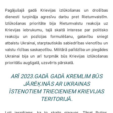
Pagājušajā gadā Krievijas izlūkošanas un drošības
dienesti turpināja agresīvu darbu pret Rietumvalstīm.
Izlūkošanas prioritāte bija Rietumvalstu reakcija uz
Krievijas iebrukumu, tajā skaitā interese par politisko
reakciju un pozīcijas formulēšanu, gatavību sniegt
atbalstu Ukrainai, starptautiskās sabiedrības vienotību un
valstu rīcības saskaņotību. Militārā palīdzība un piegādes
Ukrainai bija un arī turpmāk būs Krievijas izlūkošanas
prioritāšu augšgalā, uzsvērts pārskatā.
ARĪ 2023.GADĀ GADĀ KREMLIM BŪS
JĀRĒĶINĀS AR UKRAINAS
ĪSTENOTIEM TRIECIENIEM KRIEVIJAS
TERITORIJĀ.
Ļoti iespējams, ka to skaits pieaugs. Tāpat Putins,