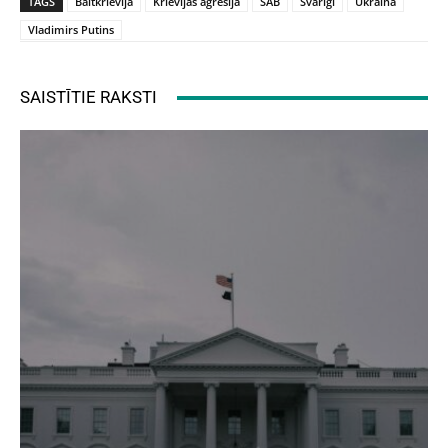
TAGS
Baltkrievija
Krievijas agresija
SAB
Svarīgi
Ukraina
Vladimirs Putins
SAISTĪTIE RAKSTI