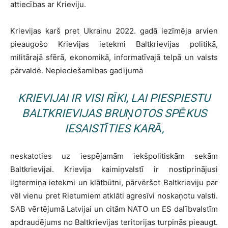
attiecības ar Krieviju.
Krievijas karš pret Ukrainu 2022. gadā iezīmēja arvien
pieaugošo Krievijas ietekmi Baltkrievijas politikā,
militārajā sfērā, ekonomikā, informatīvajā telpā un valsts
pārvaldē. Nepieciešamības gadījumā
KRIEVIJAI IR VISI RĪKI, LAI PIESPIESTU
BALTKRIEVIJAS BRUŅOTOS SPĒKUS
IESAISTĪTIES KARĀ,
neskatoties uz iespējamām iekšpolitiskām sekām
Baltkrievijai. Krievija kaimiņvalstī ir nostiprinājusi
ilgtermiņa ietekmi un klātbūtni, pārvēršot Baltkrieviju par
vēl vienu pret Rietumiem atklāti agresīvi noskaņotu valsti.
SAB vērtējumā Latvijai un citām NATO un ES dalībvalstīm
apdraudējums no Baltkrievijas teritorijas turpinās pieaugt.