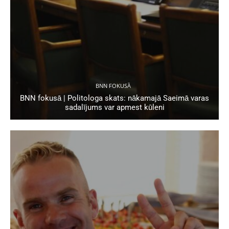
BNN FOKUSĀ
BNN fokusā | Politologa skats: nākamajā Saeimā varas
sadalījums var apmest kūleni