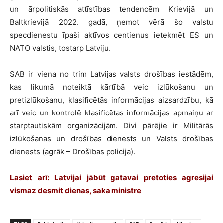
un ārpolitiskās attīstības tendencēm Krievijā un
Baltkrievijā 2022. gadā, ņemot vērā šo valstu
specdienestu īpaši aktīvos centienus ietekmēt ES un
NATO valstis, tostarp Latviju.
SAB ir viena no trim Latvijas valsts drošības iestādēm,
kas likumā noteiktā kārtībā veic izlūkošanu un
pretizlūkošanu, klasificētās informācijas aizsardzību, kā
arī veic un kontrolē klasificētas informācijas apmaiņu ar
starptautiskām organizācijām. Divi pārējie ir Militārās
izlūkošanas un drošības dienests un Valsts drošības
dienests (agrāk – Drošības policija).
Lasiet arī:
Latvijai jābūt gatavai pretoties agresijai
vismaz desmit dienas, saka ministre