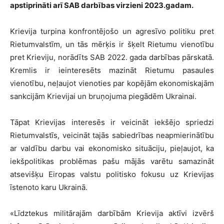
apstiprināti arī SAB darbība
s virzieni 2023.gadam.
Krievija turpina konfrontējošo un agresīvo politiku pret
Rietumvalstīm, un tās mērķis ir šķelt Rietumu vienotību
pret Krieviju, norādīts SAB 2022. gada darbības pārskatā.
Kremlis ir ieinteresēts mazināt Rietumu pasaules
vienotību, neļaujot vienoties par kopējām ekonomiskajām
sankcijām Krievijai un bruņojuma piegādēm Ukrainai.
Tāpat Krievijas interesēs ir veicināt iekšējo spriedzi
Rietumvalstīs, veicināt tajās sabiedrības neapmierinātību
ar valdību darbu vai ekonomisko situāciju, pieļaujot, ka
iekšpolitikas problēmas pašu mājās varētu samazināt
atsevišķu Eiropas valstu politisko fokusu uz Krievijas
īstenoto karu Ukrainā.
«Līdztekus militārajām darbībām Krievija aktīvi izvērš