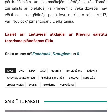
pārdrošākajām un bistamākajām pēdējā laikā. Tomēr
žurnālists arī piebilda, ka krieviem cilvēka dzīvībai nav
vērtības, un atgādināja par krievu notriekto reisu MH17,
vai “Novičok” izmantošanu Lielbritānijā.
Lasiet arī: Lietuvieši atklājuši ar Krieviju saistītu
terorisma plānošanas tīklu
Seko mums arī
Facebook
,
Draugiem
un
X
!
TAGS
DHL
DPD
GRU
Igaunija
izmeklēšana
Krievija
Krievijas izlūkdienests
Krievijas sabotāža
Lietuva
sabotāža
sprāgstvielas
Svarīgi
terorisms
vervēšana
SAISTĪTIE RAKSTI