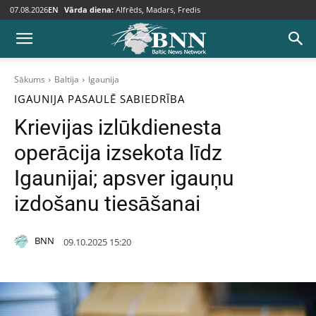
07.08.2026
EN
Vārda diena:
Alfrēds, Madars, Fredis
Sākums
Baltija
Igaunija
IGAUNIJA
PASAULĒ
SABIEDRĪBA
Krievijas izlūkdienesta
operācija izsekota līdz
Igaunijai; apsver igauņu
izdošanu tiesāšanai
BNN
09.10.2025 15:20