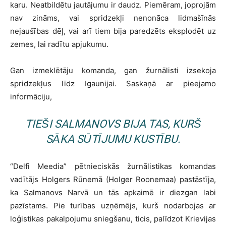
karu. Neatbildētu jautājumu ir daudz. Piemēram, joprojām
nav zināms, vai spridzekļi nenonāca lidmašīnās
nejaušības dēļ, vai arī tiem bija paredzēts eksplodēt uz
zemes, lai radītu apjukumu.
Gan izmeklētāju komanda, gan žurnālisti izsekoja
spridzekļus līdz Igaunijai. Saskaņā ar pieejamo
informāciju,
TIEŠI SALMANOVS BIJA TAS, KURŠ
SĀKA SŪTĪJUMU KUSTĪBU.
“Delfi Meedia” pētnieciskās žurnālistikas komandas
vadītājs Holgers Rūnemā (Holger Roonemaa) pastāstīja,
ka Salmanovs Narvā un tās apkaimē ir diezgan labi
pazīstams. Pie turības uzņēmējs, kurš nodarbojas ar
loģistikas pakalpojumu sniegšanu, ticis, palīdzot Krievijas