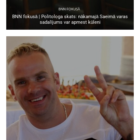
BNN FOKUSĀ
BNN fokusā | Politologa skats: nākamajā Saeimā varas
sadalījums var apmest kūleni