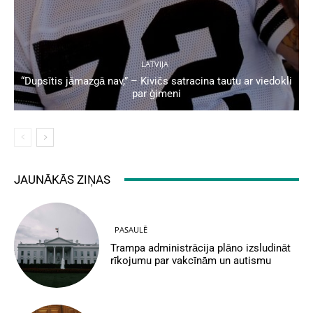
LATVIJA
“Dupsītis jāmazgā nav,” – Kivičs satracina tautu ar viedokli
par ģimeni
JAUNĀKĀS ZIŅAS
PASAULĒ
Trampa administrācija plāno izsludināt
rīkojumu par vakcīnām un autismu