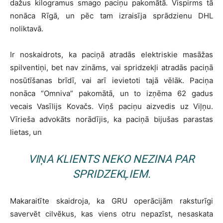
dažus kilogramus smago paciņu pakomātā. Vispirms tā
nonāca Rīgā, un pēc tam izraisīja sprādzienu DHL
noliktavā.
Ir noskaidrots, ka paciņā atradās elektriskie masāžas
spilventiņi, bet nav zināms, vai spridzekļi atradās paciņā
nosūtīšanas brīdī, vai arī ievietoti tajā vēlāk. Paciņa
nonāca “Omniva” pakomātā, un to izņēma 62 gadus
vecais Vasīlijs Kovačs. Viņš paciņu aizvedis uz Viļņu.
Vīrieša advokāts norādījis, ka paciņā bijušas parastas
lietas, un
VIŅA KLIENTS NEKO NEZINA PAR
SPRIDZEKĻIEM.
Makaraitīte skaidroja, ka GRU operācijām raksturīgi
savervēt cilvēkus, kas viens otru nepazīst, nesaskata