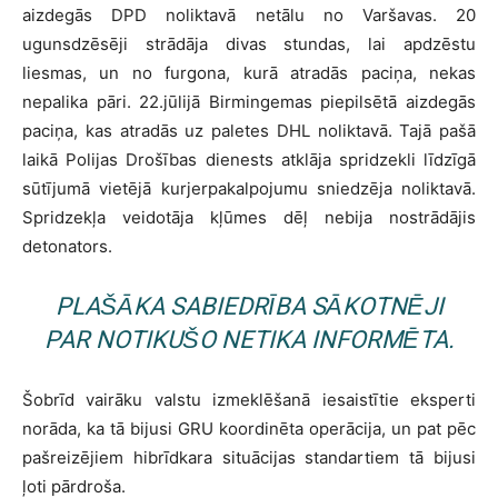
aizdegās DPD noliktavā netālu no Varšavas. 20
ugunsdzēsēji strādāja divas stundas, lai apdzēstu
liesmas, un no furgona, kurā atradās paciņa, nekas
nepalika pāri. 22.jūlijā Birmingemas piepilsētā aizdegās
paciņa, kas atradās uz paletes DHL noliktavā. Tajā pašā
laikā Polijas Drošības dienests atklāja spridzekli līdzīgā
sūtījumā vietējā kurjerpakalpojumu sniedzēja noliktavā.
Spridzekļa veidotāja kļūmes dēļ nebija nostrādājis
detonators.
PLAŠĀKA SABIEDRĪBA SĀKOTNĒJI
PAR NOTIKUŠO NETIKA INFORMĒTA.
Šobrīd vairāku valstu izmeklēšanā iesaistītie eksperti
norāda, ka tā bijusi GRU koordinēta operācija, un pat pēc
pašreizējiem hibrīdkara situācijas standartiem tā bijusi
ļoti pārdroša.