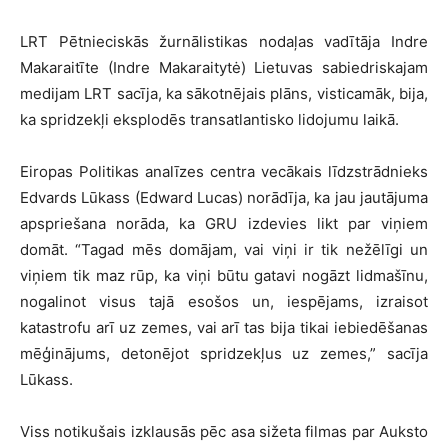
LRT Pētnieciskās žurnālistikas nodaļas vadītāja Indre
Makaraitīte (Indre Makaraitytė) Lietuvas sabiedriskajam
medijam LRT sacīja, ka sākotnējais plāns, visticamāk, bija,
ka spridzekļi eksplodēs transatlantisko lidojumu laikā.
Eiropas Politikas analīzes centra vecākais līdzstrādnieks
Edvards Lūkass (Edward Lucas) norādīja, ka jau jautājuma
apspriešana norāda, ka GRU izdevies likt par viņiem
domāt. “Tagad mēs domājam, vai viņi ir tik nežēlīgi un
viņiem tik maz rūp, ka viņi būtu gatavi nogāzt lidmašīnu,
nogalinot visus tajā esošos un, iespējams, izraisot
katastrofu arī uz zemes, vai arī tas bija tikai iebiedēšanas
mēģinājums, detonējot spridzekļus uz zemes,” sacīja
Lūkass.
Viss notikušais izklausās pēc asa sižeta filmas par Auksto