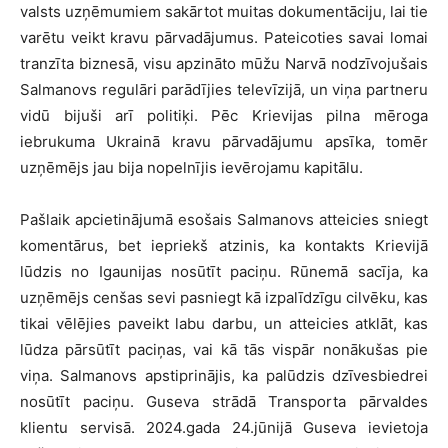
valsts uzņēmumiem sakārtot muitas dokumentāciju, lai tie
varētu veikt kravu pārvadājumus. Pateicoties savai lomai
tranzīta biznesā, visu apzināto mūžu Narvā nodzīvojušais
Salmanovs regulāri parādījies televīzijā, un viņa partneru
vidū bijuši arī politiķi. Pēc Krievijas pilna mēroga
iebrukuma Ukrainā kravu pārvadājumu apsīka, tomēr
uzņēmējs jau bija nopelnījis ievērojamu kapitālu.
Pašlaik apcietinājumā esošais Salmanovs atteicies sniegt
komentārus, bet iepriekš atzinis, ka kontakts Krievijā
lūdzis no Igaunijas nosūtīt paciņu. Rūnemā sacīja, ka
uzņēmējs cenšas sevi pasniegt kā izpalīdzīgu cilvēku, kas
tikai vēlējies paveikt labu darbu, un atteicies atklāt, kas
lūdza pārsūtīt paciņas, vai kā tās vispār nonākušas pie
viņa. Salmanovs apstiprinājis, ka palūdzis dzīvesbiedrei
nosūtīt paciņu. Guseva strādā Transporta pārvaldes
klientu servisā. 2024.gada 24.jūnijā Guseva ievietoja