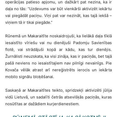
operācijas patieso apjomu, un dažkārt pat nezina, ka ir
daļa no tās: “Uzdevums var būt vienkārši aktivizēt iekārtu
vai piegādāt paciņu. Viņi pat var nezināt, kas tajā iekšā –
viņiem tā ir tikai piegāde.”
Rūnemā un Makaraitīte noskaidrojuši, ka lielākā daļa tīklā
iesaistīto vīriešu vai nu dienējuši Padomju Savienības
flotē, vai strādājuši kopā ar kādu, kas tur dienējis.
Žurnālisti neuzskata, ka visi zināja, kas ir paciņās, bet tajā
pašā neviens no iesaistītajiem nav pilnīgi nevainīgs. Pie
Kovača vēlāk atrast arī nereģistrēts ierocis un iekārta
mobilo signālu bloķēšanai.
Saskaņā ar Makaraitītes teikto, spridzekļi aktivizēti jūlija
vidū Lietuvā, un sadalīti četrās atsevišķās paciņās, kuras
nosūtītas ar dažādiem kurjerdienestiem.