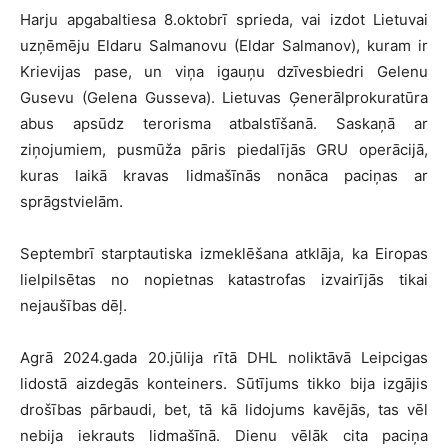
Harju apgabaltiesa 8.oktobrī sprieda, vai izdot Lietuvai
uzņēmēju Eldaru Salmanovu (Eldar Salmanov), kuram ir
Krievijas pase, un viņa igauņu dzīvesbiedri Gelenu
Gusevu (Gelena Gusseva). Lietuvas Ģenerālprokuratūra
abus apsūdz terorisma atbalstīšanā. Saskaņā ar
ziņojumiem, pusmūža pāris piedalījās GRU operācijā,
kuras laikā kravas lidmašīnās nonāca paciņas ar
sprāgstvielām.
Septembrī starptautiska izmeklēšana atklāja, ka Eiropas
lielpilsētas no nopietnas katastrofas izvairījās tikai
nejaušības dēļ.
Agrā 2024.gada 20.jūlija rītā DHL noliktāvā Leipcigas
lidostā aizdegās konteiners. Sūtījums tikko bija izgājis
drošības pārbaudi, bet, tā kā lidojums kavējās, tas vēl
nebija iekrauts lidmašīnā. Dienu vēlāk cita paciņa