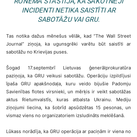
RŪNEMĀ STĀSTĪJA, KA SĀKOTNĒJI
INCIDENTI NETIKA SAISTĪTI AR
SABOTĀŽU VAI GRU.
Tas notika dažus mēnešus vēlāk, kad “The Wall Street
Journal” ziņoja, ka ugunsgrēki varētu būt saistīti ar
sabotāžu no Krievijas puses.
Šogad 17.septembrī Lietuvas ģenerālprokuratūra
paziņoja, ka GRU veikusi sabotāžu. Operāciju izpildījusi
īpaša GRU apakšnodaļa, kuru veido bijušie Padomju
Savienības flotes virsnieki, un mērķis ir veikt sabotāžas
aktus Rietumvalstīs, kuras atbalsta Ukrainu. Mediju
ziņojumi liecina, ka šobrīd apsūdzētas 15 pesonas, un
vismaz viens no organizatoriem izsludināts meklēšanā.
Lūkass norādīja, ka GRU operācija ar paciņām ir viena no