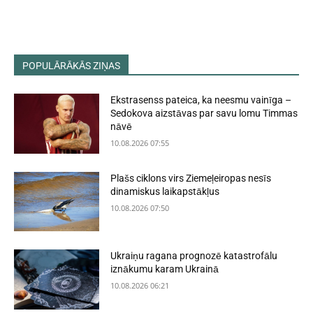
POPULĀRĀKĀS ZIŅAS
Ekstrasenss pateica, ka neesmu vainīga –
Sedokova aizstāvas par savu lomu Timmas
nāvē
10.08.2026 07:55
Plašs ciklons virs Ziemeļeiropas nesīs
dinamiskus laikapstākļus
10.08.2026 07:50
Ukraiņu ragana prognozē katastrofālu
iznākumu karam Ukrainā
10.08.2026 06:21