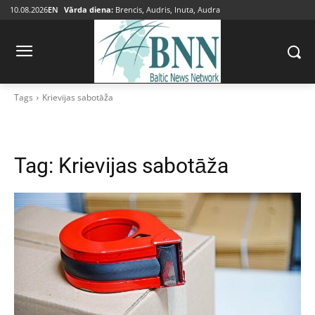
10.08.2026
EN
Vārda diena:
Brencis, Audris, Inuta, Audra
Tags
Krievijas sabotāža
Tag:
Krievijas sabotāža