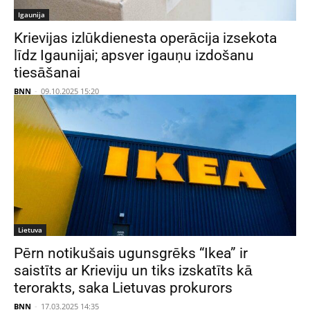
Igaunija
Krievijas izlūkdienesta operācija izsekota
līdz Igaunijai; apsver igauņu izdošanu
tiesāšanai
BNN
-
09.10.2025 15:20
Lietuva
Pērn notikušais ugunsgrēks “Ikea” ir
saistīts ar Krieviju un tiks izskatīts kā
terorakts, saka Lietuvas prokurors
BNN
-
17.03.2025 14:35