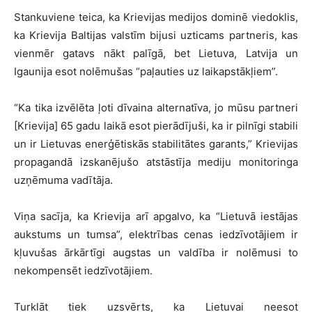
Stankuviene teica, ka Krievijas medijos dominē viedoklis,
ka Krievija Baltijas valstīm bijusi uzticams partneris, kas
vienmēr gatavs nākt palīgā, bet Lietuva, Latvija un
Igaunija esot nolēmušas “paļauties uz laikapstākļiem”.
“Ka tika izvēlēta ļoti dīvaina alternatīva, jo mūsu partneri
[Krievija] 65 gadu laikā esot pierādījuši, ka ir pilnīgi stabili
un ir Lietuvas enerģētiskās stabilitātes garants,” Krievijas
propagandā izskanējušo atstāstīja mediju monitoringa
uzņēmuma vadītāja.
Viņa sacīja, ka Krievija arī apgalvo, ka “Lietuvā iestājas
aukstums un tumsa”, elektrības cenas iedzīvotājiem ir
kļuvušas ārkārtīgi augstas un valdība ir nolēmusi to
nekompensēt iedzīvotājiem.
Turklāt tiek uzsvērts, ka Lietuvai neesot