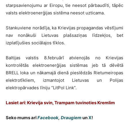
starpsavienojumu ar Eiropu, tie neesot pārbaudīti, tāpēc
valsts elektroenerģijas sistēma neesot uzticama.
Stankuviene norādīja, ka Krievijas propagandas vēstījumi
nav nonākuši Lietuvas plašsaziņas līdzekļos, bet
izplatījušies sociālajos tīklos.
Baltijas valstis 8.februārī atvienojās no Krievijas
kontrolētās elektroenerģijas sistēmas jeb tā dēvētā
BRELL loka un nākamajā dienā pieslēdzās Rietumeiropas
elektrotīkliem, izmantojot Lietuvas un Polijas
elektropārvades līniju “LitPol Link”.
Lasiet arī: Krievija svin, Trampam tuvinoties Kremlim
Seko mums arī
Facebook
,
Draugiem
un
X
!