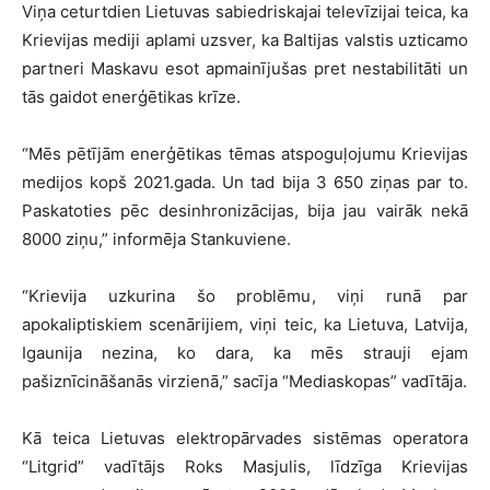
Viņa ceturtdien Lietuvas sabiedriskajai televīzijai teica, ka
Krievijas mediji aplami uzsver, ka Baltijas valstis uzticamo
partneri Maskavu esot apmainījušas pret nestabilitāti un
tās gaidot enerģētikas krīze.
“Mēs pētījām enerģētikas tēmas atspoguļojumu Krievijas
medijos kopš 2021.gada. Un tad bija 3 650 ziņas par to.
Paskatoties pēc desinhronizācijas, bija jau vairāk nekā
8000 ziņu,” informēja Stankuviene.
“Krievija uzkurina šo problēmu, viņi runā par
apokaliptiskiem scenārijiem, viņi teic, ka Lietuva, Latvija,
Igaunija nezina, ko dara, ka mēs strauji ejam
pašiznīcināšanās virzienā,” sacīja “Mediaskopas” vadītāja.
Kā teica Lietuvas elektropārvades sistēmas operatora
“Litgrid” vadītājs Roks Masjulis, līdzīga Krievijas