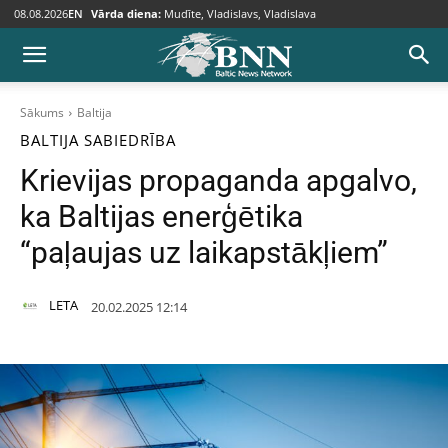
08.08.2026
EN
Vārda diena:
Mudīte, Vladislavs, Vladislava
Sākums
Baltija
BALTIJA
SABIEDRĪBA
Krievijas propaganda apgalvo,
ka Baltijas enerģētika
“paļaujas uz laikapstākļiem”
LETA
20.02.2025 12:14