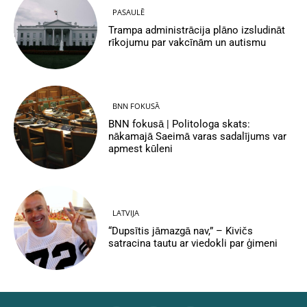
PASAULĒ
Trampa administrācija plāno izsludināt
rīkojumu par vakcīnām un autismu
BNN FOKUSĀ
BNN fokusā | Politologa skats:
nākamajā Saeimā varas sadalījums var
apmest kūleni
LATVIJA
“Dupsītis jāmazgā nav,” – Kivičs
satracina tautu ar viedokli par ģimeni