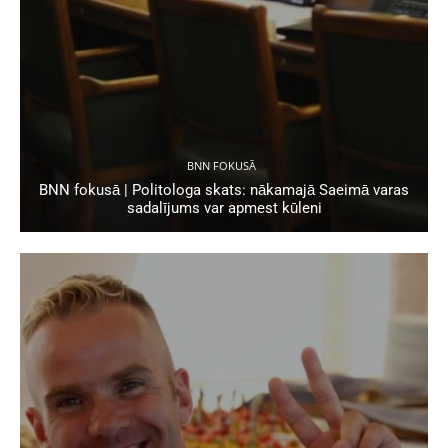
BNN FOKUSĀ
BNN fokusā | Politologa skats: nākamajā Saeimā varas
sadalījums var apmest kūleni