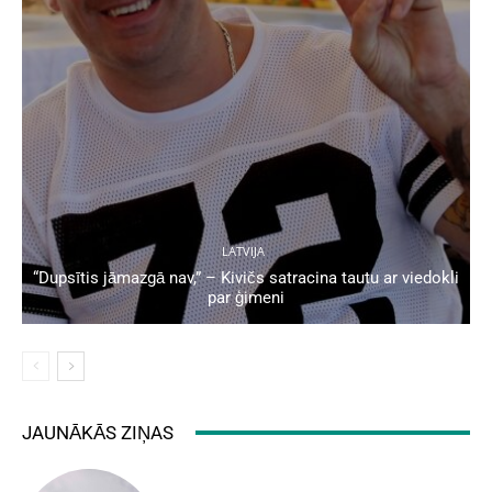
LATVIJA
“Dupsītis jāmazgā nav,” – Kivičs satracina tautu ar viedokli
par ģimeni
JAUNĀKĀS ZIŅAS