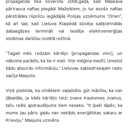
propaganda tika novērota 2006.gadā, kad Maskava
pārtrauca naftas piegādi Mažeiķiem, jo tur esošo naftas
pārstrādes rūpnīcu iegādājās Polijas uzņēmums “Orlen”,
kā arī tad, kad Lietuva Klaipēdā būvēja sašķidrinātās
dabasgāzes termināli vai testēja elektroenerģijas
sistēmas darbību izolētā režīmā.
“Tagad mēs redzam kārtējo [propagandas vilni], un
nākotne parādīs, ka tie ir meli. Viņi mēģina medīt, izmetot
šādu absurdu informāciju,” Lietuvas sabiedriskajam radio
sacīja Masjulis.
Viņš piebilda, ka cilvēkiem vajadzētu gūt mācību, ka nav
jābaidās, ja kāds kārtējo reizi zvana trauksmes zvanus,
taču reāls apdraudējums tiem neseko. “It īpaši tāpēc, ka
mums jau pāris gadu nav nekādu enerģētikas sakaru ar
Krieviju,” Masjulis uzsvēra.