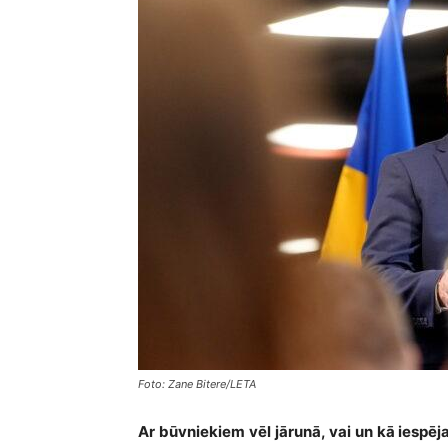
Foto: Zane Bitere/LETA
Ar būvniekiem vēl jārunā, vai un kā iespēj