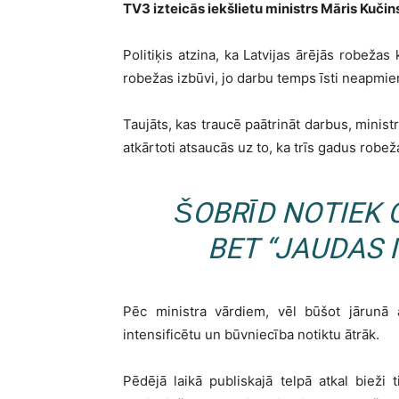
TV3 izteicās iekšlietu ministrs Māris Kučin
Politiķis atzina, ka Latvijas ārējās robežas
robežas izbūvi, jo darbu temps īsti neapmier
Taujāts, kas traucē paātrināt darbus, ministrs
atkārtoti atsaucās uz to, ka trīs gadus robeža
ŠOBRĪD NOTIEK 
BET “JAUDAS I
Pēc ministra vārdiem, vēl būšot jārunā 
intensificētu un būvniecība notiktu ātrāk.
Pēdējā laikā publiskajā telpā atkal bieži t