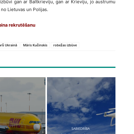
zbūvi gan ar Baltkrieviju, gan ar Krieviju, jo austrumu
no Lietuvas un Polijas.
pina rekrutēšanu
arš Ukrainā
Māris Kučinskis
robežas izbūve
SABIEDRĪBA