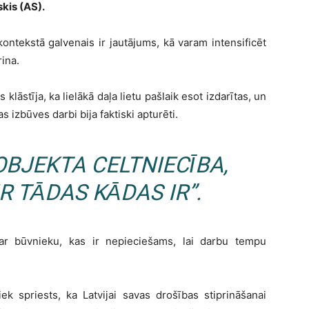
skis (AS).
 kontekstā galvenais ir jautājums, kā varam intensificēt
ina.
 klāstīja, ka lielākā daļa lietu pašlaik esot izdarītas, un
s izbūves darbi bija faktiski apturēti.
OBJEKTA CELTNIECĪBA,
R TĀDAS KĀDAS IR”.
ar būvnieku, kas ir nepieciešams, lai darbu tempu
iek spriests, ka Latvijai savas drošības stiprināšanai