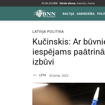
06.08.2026
EN
Vārda diena:
Askolds, Aisma
BALTIJA
SABIEDRĪBA
POLI
Sākums
Baltija
Latvija
LATVIJA
POLITIKA
Kučinskis: Ar būvni
iespējams paātrin
izbūvi
LETA
30 jūnijs, 2023