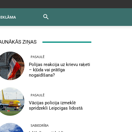
REKLĀMA
AUNĀKĀS ZIŅAS
PASAULĒ
Polijas reakcija uz krievu raķeti
– kļūda vai prātīga
nogaidīšana?
PASAULĒ
Vācijas policija izmeklē
spridzekli Leipcigas lidostā
SABIEDRĪBA