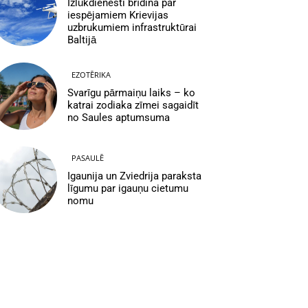
Izlūkdienesti brīdina par
iespējamiem Krievijas
uzbrukumiem infrastruktūrai
Baltijā
EZOTĒRIKA
Svarīgu pārmaiņu laiks – ko
katrai zodiaka zīmei sagaidīt
no Saules aptumsuma
PASAULĒ
Igaunija un Zviedrija paraksta
līgumu par igauņu cietumu
nomu