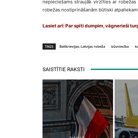
nepieciešams straujāk virzīties ar robežas i
robežas nostiprināšanām būtiski atpaliekam 
Lasiet arī:
Par spīti dumpim, vāgnerieši tur
TAGS
Baltkrievijas–Latvijas robeža
būvniecība
k
SAISTĪTIE RAKSTI
PASAULĒ