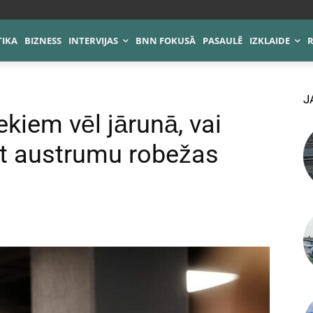
TIKA
BIZNESS
INTERVIJAS
BNN FOKUSĀ
PASAULĒ
IZKLAIDE
J
ekiem vēl jārunā, vai
āt austrumu robežas