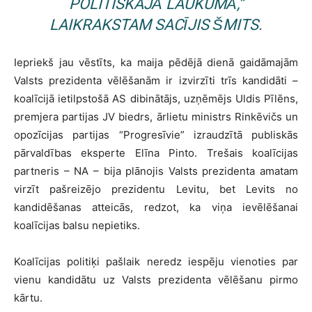
POLITISKAJĀ LAUKUMĀ,”
LAIKRAKSTAM SACĪJIS ŠMITS.
Iepriekš jau vēstīts, ka maija pēdējā dienā gaidāmajām
Valsts prezidenta vēlēšanām ir izvirzīti trīs kandidāti –
koalīcijā ietilpstošā AS dibinātājs, uzņēmējs Uldis Pīlēns,
premjera partijas JV biedrs, ārlietu ministrs Rinkēvičs un
opozīcijas partijas “Progresīvie” izraudzītā publiskās
pārvaldības eksperte Elīna Pinto. Trešais koalīcijas
partneris – NA – bija plānojis Valsts prezidenta amatam
virzīt pašreizējo prezidentu Levitu, bet Levits no
kandidēšanas atteicās, redzot, ka viņa ievēlēšanai
koalīcijas balsu nepietiks.
Koalīcijas politiķi pašlaik neredz iespēju vienoties par
vienu kandidātu uz Valsts prezidenta vēlēšanu pirmo
kārtu.