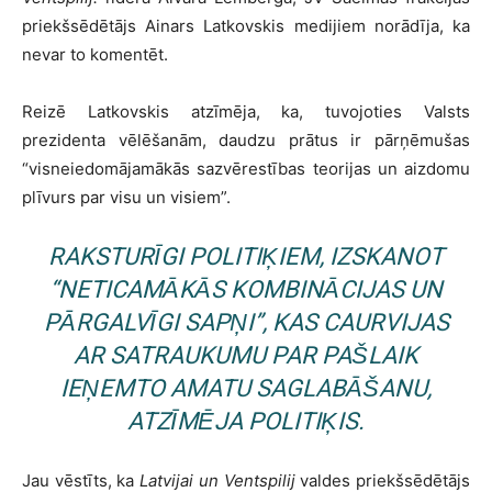
priekšsēdētājs Ainars Latkovskis medijiem norādīja, ka
nevar to komentēt.
Reizē Latkovskis atzīmēja, ka, tuvojoties Valsts
prezidenta vēlēšanām, daudzu prātus ir pārņēmušas
“visneiedomājamākās sazvērestības teorijas un aizdomu
plīvurs par visu un visiem”.
RAKSTURĪGI POLITIĶIEM, IZSKANOT
“NETICAMĀKĀS KOMBINĀCIJAS UN
PĀRGALVĪGI SAPŅI”, KAS CAURVIJAS
AR SATRAUKUMU PAR PAŠLAIK
IEŅEMTO AMATU SAGLABĀŠANU,
ATZĪMĒJA POLITIĶIS.
Jau vēstīts, ka
Latvijai un Ventspilij
valdes priekšsēdētājs