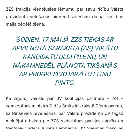
ZZS frakcija vienojusies lēmumu par savu rīcību Valsts
prezidenta vēlēšanās pieņemt vēlēšanu dienā, kas būs
maija pēdējā diena.
ŠODIEN, 17.MAIJĀ ZZS TIEKAS AR
APVIENOTĀ SARAKSTA
(AS) VIRZĪTO
KANDIDĀTU ULDI PĪLĒNU, UN
NĀKAMNEDĒĻ PLĀNOTA TIKŠANĀS
AR
PROGRESĪVO
VIRZĪTO ELĪNU
PINTO.
Kā ziņots, vaicāts par JV koalīcijas partnera – AS –
zemkopības ministrs Didža Šmita laikrakstā
Diena
pausto,
ka Rinkēviča ievēlēšanai par Valsts prezidentu JV tagad
meklējot atbalstu pie ZZS sadarbības partijas
Latvijai un
Ventspilij!
līdera Aivara Lemberga, JV Saeimas frakcijas