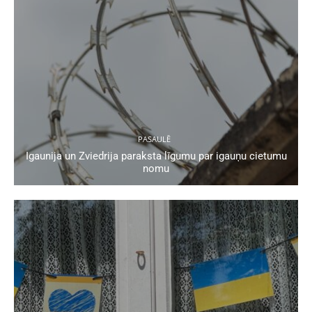
PASAULĒ
Igaunija un Zviedrija paraksta līgumu par igauņu cietumu
nomu