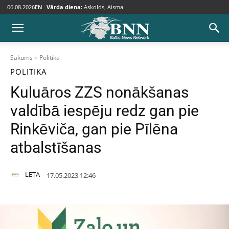
06.08.2026
EN
Vārda diena:
Askolds, Aisma
Sākums
Politika
POLITIKA
Kuluāros ZZS nonākšanas
valdībā iespēju redz gan pie
Rinkēviča, gan pie Pīlēna
atbalstīšanas
LETA
17.05.2023 12:46