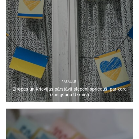
PASAULĒ
Eiropas un Krievijas pārstāvji slepeni sprieduši par kara
izbeigšanu Ukrainā