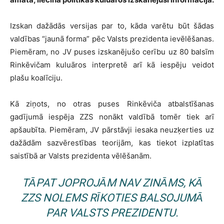
Izskan dažādās versijas par to, kāda varētu būt šādas
valdības “jaunā forma” pēc Valsts prezidenta ievēlēšanas.
Piemēram, no JV puses izskanējušo cerību uz 80 balsīm
Rinkēvičam kuluāros interpretē arī kā iespēju veidot
plašu koalīciju.
Kā ziņots, no otras puses Rinkēviča atbalstīšanas
gadījumā iespēja ZZS nonākt valdībā tomēr tiek arī
apšaubīta. Piemēram, JV pārstāvji iesaka neuzķerties uz
dažādām sazvērestības teorijām, kas tiekot izplatītas
saistībā ar Valsts prezidenta vēlēšanām.
TĀPAT JOPROJĀM NAV ZINĀMS, KĀ
ZZS NOLEMS RĪKOTIES BALSOJUMĀ
PAR VALSTS PREZIDENTU.