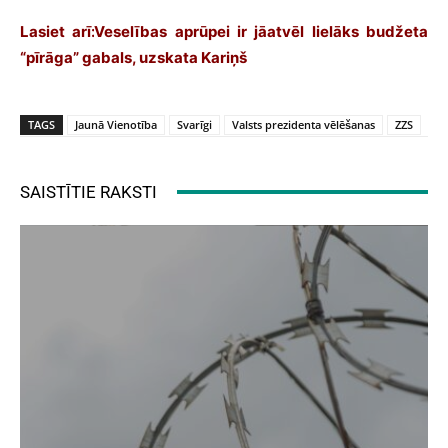
Lasiet arī:
Veselības aprūpei ir jāatvēl lielāks budžeta
“pīrāga” gabals, uzskata Kariņš
TAGS
Jaunā Vienotība
Svarīgi
Valsts prezidenta vēlēšanas
ZZS
SAISTĪTIE RAKSTI