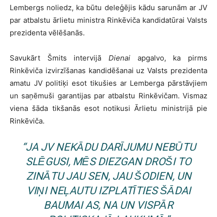
Lembergs noliedz, ka būtu deleģējis kādu sarunām ar JV
par atbalstu ārlietu ministra Rinkēviča kandidatūrai Valsts
prezidenta vēlēšanās.
Savukārt Šmits intervijā
Dienai
apgalvo, ka pirms
Rinkēviča izvirzīšanas kandidēšanai uz Valsts prezidenta
amatu JV politiķi esot tikušies ar Lemberga pārstāvjiem
un saņēmuši garantijas par atbalstu Rinkēvičam. Vismaz
viena šāda tikšanās esot notikusi Ārlietu ministrijā pie
Rinkēviča.
“JA JV NEKĀDU DARĪJUMU NEBŪTU
SLĒGUSI, MĒS DIEZGAN DROŠI TO
ZINĀTU JAU SEN, JAU ŠODIEN, UN
VIŅI NEĻAUTU IZPLATĪTIES ŠĀDAI
BAUMAI AS, NA UN VISPĀR