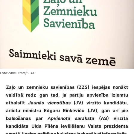
Foto:Zane Bitere/LETA
Zaļo un zemnieku savienības (ZZS) iespējas nonākt
valdībā redz gan tad, ja partiju apvienība izlemtu
atbalstīt
Jaunās vienotības
(JV) virzīto kandidātu,
ārlietu ministru Edgaru Rinkēviču (JV), gan arī pie
balsošanas par
Apvienotā saraksta
(AS) virzītā
kandidāta Ulda Pīlēna ievēlēšanu Valsts prezidenta
amatā, liecina politikas kuluāros izskanējusī informācija.