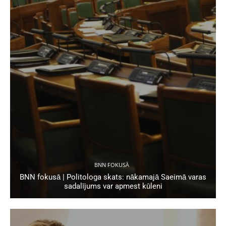
BNN FOKUSĀ
BNN fokusā | Politologa skats: nākamajā Saeimā varas
sadalījums var apmest kūleni