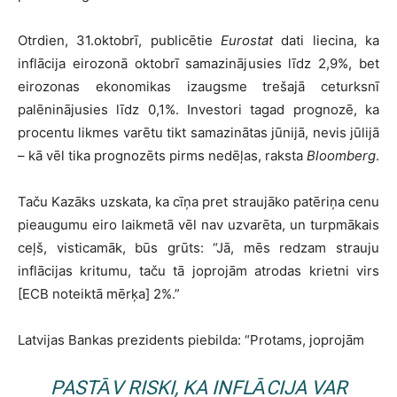
Otrdien, 31.oktobrī, publicētie
Eurostat
dati liecina, ka
inflācija eirozonā oktobrī samazinājusies līdz 2,9%, bet
eirozonas ekonomikas izaugsme trešajā ceturksnī
palēninājusies līdz 0,1%. Investori tagad prognozē, ka
procentu likmes varētu tikt samazinātas jūnijā, nevis jūlijā
– kā vēl tika prognozēts pirms nedēļas, raksta
Bloomberg
.
Taču Kazāks uzskata, ka cīņa pret straujāko patēriņa cenu
pieaugumu eiro laikmetā vēl nav uzvarēta, un turpmākais
ceļš, visticamāk, būs grūts: “Jā, mēs redzam strauju
inflācijas kritumu, taču tā joprojām atrodas krietni virs
[ECB noteiktā mērķa] 2%.”
Latvijas Bankas prezidents piebilda: “Protams, joprojām
PASTĀV RISKI, KA INFLĀCIJA VAR