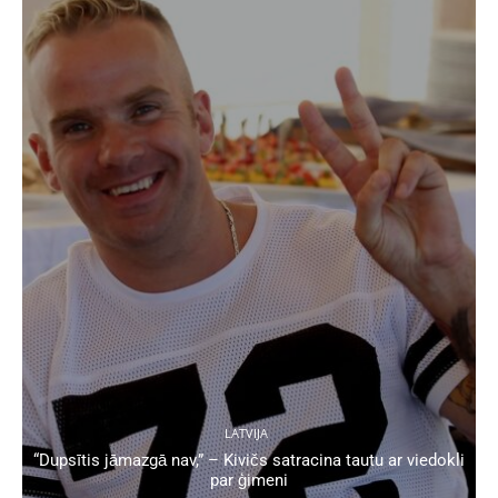
LATVIJA
“Dupsītis jāmazgā nav,” – Kivičs satracina tautu ar viedokli
par ģimeni