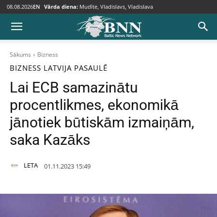
08.08.2026
EN
Vārda diena:
Mudīte, Vladislavs, Vladislava
Sākums
Bizness
BIZNESS
LATVIJA
PASAULĒ
Lai ECB samazinātu
procentlikmes, ekonomikā
jānotiek būtiskām izmaiņām,
saka Kazāks
LETA
01.11.2023 15:49