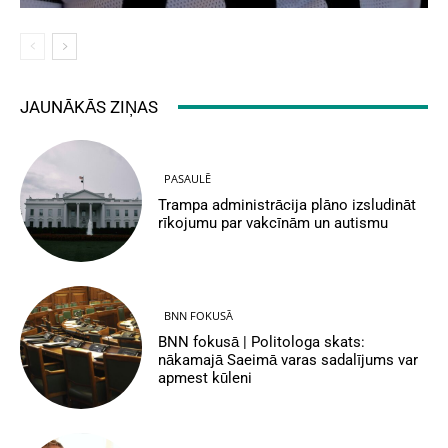
JAUNĀKĀS ZIŅAS
PASAULĒ
Trampa administrācija plāno izsludināt
rīkojumu par vakcīnām un autismu
BNN FOKUSĀ
BNN fokusā | Politologa skats:
nākamajā Saeimā varas sadalījums var
apmest kūleni