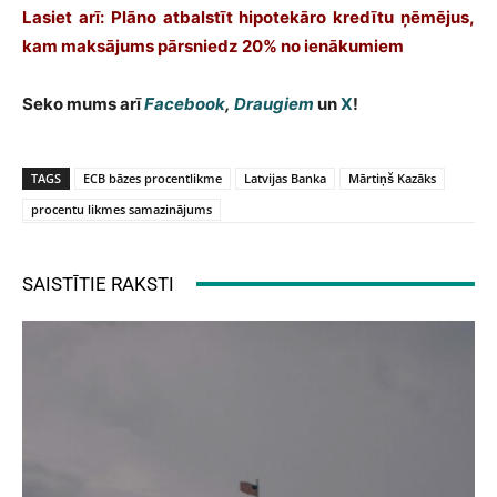
Lasiet arī:
Plāno atbalstīt hipotekāro kredītu ņēmējus,
kam maksājums pārsniedz 20% no ienākumiem
Seko mums arī
Facebook
,
Draugiem
un
X
!
TAGS
ECB bāzes procentlikme
Latvijas Banka
Mārtiņš Kazāks
procentu likmes samazinājums
SAISTĪTIE RAKSTI