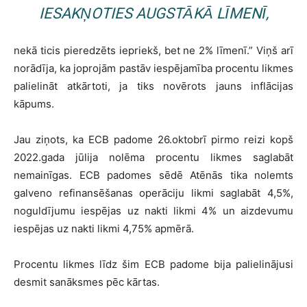
IESAKŅOTIES AUGSTĀKĀ LĪMENĪ,
nekā ticis pieredzēts iepriekš, bet ne 2% līmenī.” Viņš arī
norādīja, ka joprojām pastāv iespējamība procentu likmes
palielināt atkārtoti, ja tiks novērots jauns inflācijas
kāpums.
Jau ziņots, ka ECB padome 26.oktobrī pirmo reizi kopš
2022.gada jūlija nolēma procentu likmes saglabāt
nemainīgas. ECB padomes sēdē Atēnās tika nolemts
galveno refinansēšanas operāciju likmi saglabāt 4,5%,
noguldījumu iespējas uz nakti likmi 4% un aizdevumu
iespējas uz nakti likmi 4,75% apmērā.
Procentu likmes līdz šim ECB padome bija palielinājusi
desmit sanāksmes pēc kārtas.