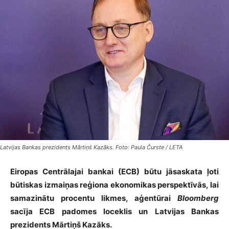
Latvijas Bankas prezidents Mārtiņš Kazāks. Foto: Paula Čurste / LETA
Eiropas Centrālajai bankai (ECB) būtu jāsaskata ļoti
būtiskas izmaiņas reģiona ekonomikas perspektīvās, lai
samazinātu procentu likmes, aģentūrai
Bloomberg
sacīja ECB padomes loceklis un Latvijas Bankas
prezidents Mārtiņš Kazāks.