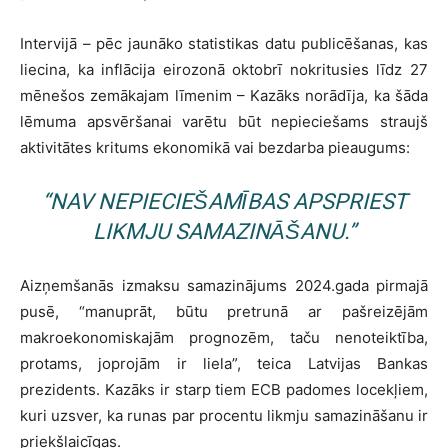
Intervijā – pēc jaunāko statistikas datu publicēšanas, kas
liecina, ka inflācija eirozonā oktobrī nokritusies līdz 27
mēnešos zemākajam līmenim – Kazāks norādīja, ka šāda
lēmuma apsvēršanai varētu būt nepieciešams straujš
aktivitātes kritums ekonomikā vai bezdarba pieaugums:
“NAV NEPIECIEŠAMĪBAS APSPRIEST
LIKMJU SAMAZINĀŠANU.”
Aizņemšanās izmaksu samazinājums 2024.gada pirmajā
pusē, “manuprāt, būtu pretrunā ar pašreizējām
makroekonomiskajām prognozēm, taču nenoteiktība,
protams, joprojām ir liela”, teica Latvijas Bankas
prezidents. Kazāks ir starp tiem ECB padomes locekļiem,
kuri uzsver, ka runas par procentu likmju samazināšanu ir
priekšlaicīgas.