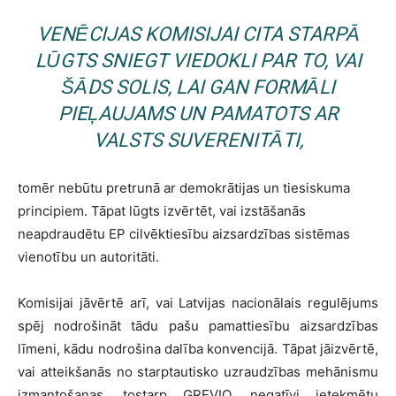
VENĒCIJAS KOMISIJAI CITA STARPĀ
LŪGTS SNIEGT VIEDOKLI PAR TO, VAI
ŠĀDS SOLIS, LAI GAN FORMĀLI
PIEĻAUJAMS UN PAMATOTS AR
VALSTS SUVERENITĀTI,
tomēr nebūtu pretrunā ar demokrātijas un tiesiskuma
principiem. Tāpat lūgts izvērtēt, vai izstāšanās
neapdraudētu EP cilvēktiesību aizsardzības sistēmas
vienotību un autoritāti.
Komisijai jāvērtē arī, vai Latvijas nacionālais regulējums
spēj nodrošināt tādu pašu pamattiesību aizsardzības
līmeni, kādu nodrošina dalība konvencijā. Tāpat jāizvērtē,
vai atteikšanās no starptautisko uzraudzības mehānismu
izmantošanas, tostarp GREVIO, negatīvi ietekmētu