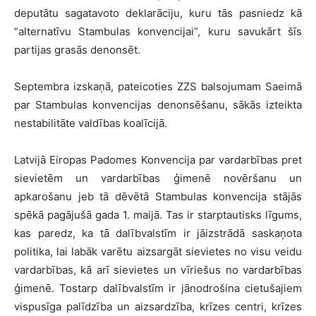
deputātu sagatavoto deklarāciju, kuru tās pasniedz kā
“alternatīvu Stambulas konvencijai”, kuru savukārt šīs
partijas grasās denonsēt.
Septembra izskaņā, pateicoties ZZS balsojumam Saeimā
par Stambulas konvencijas denonsēšanu, sākās izteikta
nestabilitāte valdības koalīcijā.
Latvijā Eiropas Padomes Konvencija par vardarbības pret
sievietēm un vardarbības ģimenē novēršanu un
apkarošanu jeb tā dēvētā Stambulas konvencija stājās
spēkā pagājušā gada 1. maijā. Tas ir starptautisks līgums,
kas paredz, ka tā dalībvalstīm ir jāizstrādā saskaņota
politika, lai labāk varētu aizsargāt sievietes no visu veidu
vardarbības, kā arī sievietes un vīriešus no vardarbības
ģimenē. Tostarp dalībvalstīm ir jānodrošina cietušajiem
vispusīga palīdzība un aizsardzība, krīzes centri, krīzes