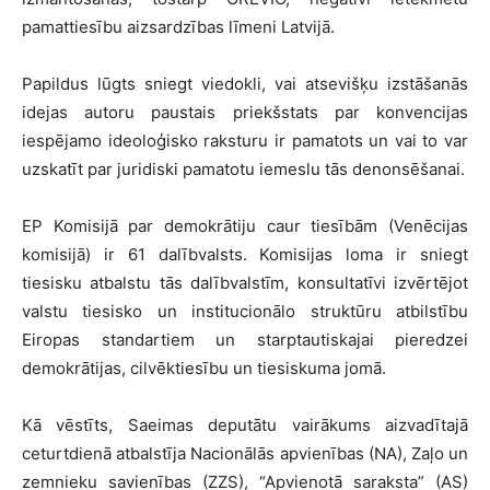
pamattiesību aizsardzības līmeni Latvijā.
Papildus lūgts sniegt viedokli, vai atsevišķu izstāšanās
idejas autoru paustais priekšstats par konvencijas
iespējamo ideoloģisko raksturu ir pamatots un vai to var
uzskatīt par juridiski pamatotu iemeslu tās denonsēšanai.
EP Komisijā par demokrātiju caur tiesībām (Venēcijas
komisijā) ir 61 dalībvalsts. Komisijas loma ir sniegt
tiesisku atbalstu tās dalībvalstīm, konsultatīvi izvērtējot
valstu tiesisko un institucionālo struktūru atbilstību
Eiropas standartiem un starptautiskajai pieredzei
demokrātijas, cilvēktiesību un tiesiskuma jomā.
Kā vēstīts, Saeimas deputātu vairākums aizvadītajā
ceturtdienā atbalstīja Nacionālās apvienības (NA), Zaļo un
zemnieku savienības (ZZS), “Apvienotā saraksta” (AS)