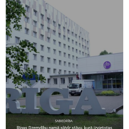
SABIEDRĪBA
Rīgas Dzemdību namā slēdz stāvu, kurā izvietotas