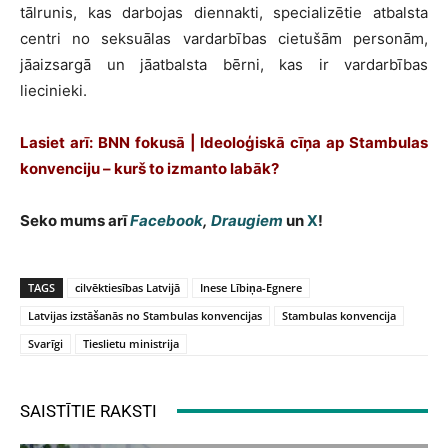
tālrunis, kas darbojas diennakti, specializētie atbalsta
centri no seksuālas vardarbības cietušām personām,
jāaizsargā un jāatbalsta bērni, kas ir vardarbības
liecinieki.
Lasiet arī: BNN fokusā | Ideoloģiskā cīņa ap Stambulas
konvenciju – kurš to izmanto labāk?
Seko mums arī
Facebook
,
Draugiem
un
X
!
TAGS
cilvēktiesības Latvijā
Inese Lībiņa-Egnere
Latvijas izstāšanās no Stambulas konvencijas
Stambulas konvencija
Svarīgi
Tieslietu ministrija
SAISTĪTIE RAKSTI