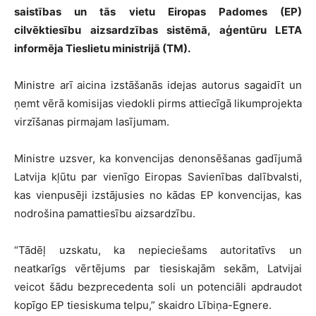
saistības un tās vietu Eiropas Padomes (EP)
cilvēktiesību aizsardzības sistēmā, aģentūru LETA
informēja Tieslietu ministrijā (TM).
Ministre arī aicina izstāšanās idejas autorus sagaidīt un
ņemt vērā komisijas viedokli pirms attiecīgā likumprojekta
virzīšanas pirmajam lasījumam.
Ministre uzsver, ka konvencijas denonsēšanas gadījumā
Latvija kļūtu par vienīgo Eiropas Savienības dalībvalsti,
kas vienpusēji izstājusies no kādas EP konvencijas, kas
nodrošina pamattiesību aizsardzību.
“Tādēļ uzskatu, ka nepieciešams autoritatīvs un
neatkarīgs vērtējums par tiesiskajām sekām, Latvijai
veicot šādu bezprecedenta soli un potenciāli apdraudot
kopīgo EP tiesiskuma telpu,” skaidro Lībiņa-Egnere.