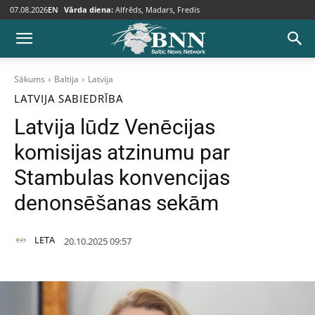
07.08.2026
EN
Vārda diena:
Alfrēds, Madars, Fredis
Sākums
Baltija
Latvija
LATVIJA
SABIEDRĪBA
Latvija lūdz Venēcijas
komisijas atzinumu par
Stambulas konvencijas
denonsēšanas sekām
LETA
20.10.2025 09:57