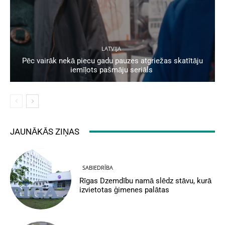
LATVIJA
Pēc vairāk nekā piecu gadu pauzes atgriežas skatītāju
iemīļots pašmāju seriāls
JAUNĀKĀS ZIŅAS
SABIEDRĪBA
Rīgas Dzemdību namā slēdz stāvu, kurā
izvietotas ģimenes palātas