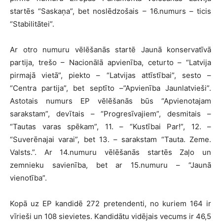
startēs “Saskaņa”, bet noslēdzošais – 16.numurs – ticis
“Stabilitātei”.
Ar otro numuru vēlēšanās startē Jaunā konservatīvā
partija, trešo – Nacionālā apvienība, ceturto – “Latvija
pirmajā vietā”, piekto – “Latvijas attīstībai”, sesto –
“Centra partija”, bet septīto –”Apvienība Jaunlatvieši”.
Astotais numurs EP vēlēšanās būs “Apvienotajam
sarakstam”, devītais – “Progresīvajiem”, desmitais –
“Tautas varas spēkam”, 11. – “Kustībai Par!”, 12. –
“Suverēnajai varai”, bet 13. – sarakstam “Tauta. Zeme.
Valsts.”. Ar 14.numuru vēlēšanās startēs Zaļo un
zemnieku savienība, bet ar 15.numuru – “Jaunā
vienotība”.
Kopā uz EP kandidē 272 pretendenti, no kuriem 164 ir
vīrieši un 108 sievietes. Kandidātu vidējais vecums ir 46,5