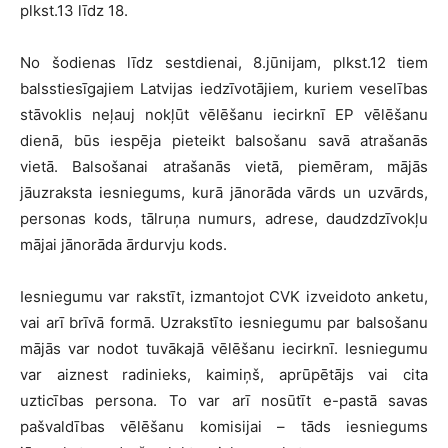
plkst.13 līdz 18.
No šodienas līdz sestdienai, 8.jūnijam, plkst.12 tiem
balsstiesīgajiem Latvijas iedzīvotājiem, kuriem veselības
stāvoklis neļauj nokļūt vēlēšanu iecirknī EP vēlēšanu
dienā, būs iespēja pieteikt balsošanu savā atrašanās
vietā. Balsošanai atrašanās vietā, piemēram, mājās
jāuzraksta iesniegums, kurā jānorāda vārds un uzvārds,
personas kods, tālruņa numurs, adrese, daudzdzīvokļu
mājai jānorāda ārdurvju kods.
Iesniegumu var rakstīt, izmantojot CVK izveidoto anketu,
vai arī brīvā formā. Uzrakstīto iesniegumu par balsošanu
mājās var nodot tuvākajā vēlēšanu iecirknī. Iesniegumu
var aiznest radinieks, kaimiņš, aprūpētājs vai cita
uzticības persona. To var arī nosūtīt e-pastā savas
pašvaldības vēlēšanu komisijai – tāds iesniegums