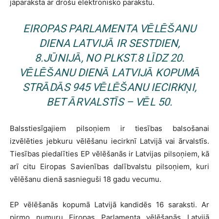
jāparaksta ar drošu elektronisko parakstu.
EIROPAS PARLAMENTA VĒLĒŠANU
DIENA LATVIJĀ IR SESTDIEN,
8.JŪNIJĀ, NO PLKST.8 LĪDZ 20.
VĒLĒŠANU DIENĀ LATVIJĀ KOPUMĀ
STRĀDĀS 945 VĒLĒŠANU IECIRKŅI,
BET ĀRVALSTĪS – VĒL 50.
Balsstiesīgajiem pilsoņiem ir tiesības balsošanai
izvēlēties jebkuru vēlēšanu iecirknī Latvijā vai ārvalstīs.
Tiesības piedalīties EP vēlēšanās ir Latvijas pilsoņiem, kā
arī citu Eiropas Savienības dalībvalstu pilsoņiem, kuri
vēlēšanu dienā sasnieguši 18 gadu vecumu.
EP vēlēšanās kopumā Latvijā kandidēs 16 saraksti. Ar
pirmo numuru Eiropas Parlamenta vēlēšanās Latvijā