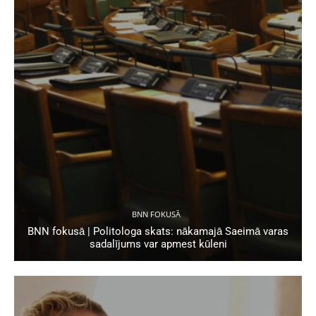
BNN FOKUSĀ
BNN fokusā | Politologa skats: nākamajā Saeimā varas
sadalījums var apmest kūleni