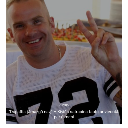
LATVIJA
“Dupsītis jāmazgā nav,” – Kivičs satracina tautu ar viedokli
par ģimeni