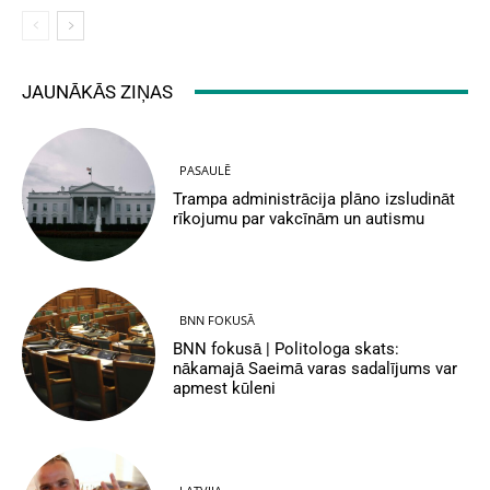
JAUNĀKĀS ZIŅAS
PASAULĒ
Trampa administrācija plāno izsludināt
rīkojumu par vakcīnām un autismu
BNN FOKUSĀ
BNN fokusā | Politologa skats:
nākamajā Saeimā varas sadalījums var
apmest kūleni