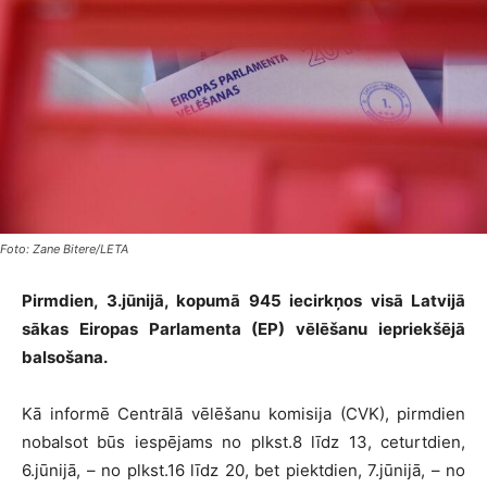
Foto: Zane Bitere/LETA
Pirmdien, 3.jūnijā, kopumā 945 iecirkņos visā Latvijā
sākas Eiropas Parlamenta (EP) vēlēšanu iepriekšējā
balsošana.
Kā informē Centrālā vēlēšanu komisija (CVK), pirmdien
nobalsot būs iespējams no plkst.8 līdz 13, ceturtdien,
6.jūnijā, – no plkst.16 līdz 20, bet piektdien, 7.jūnijā, – no