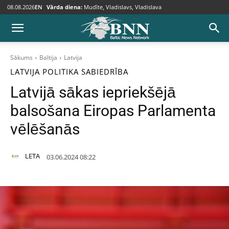
08.08.2026
EN
Vārda diena:
Mudīte, Vladislavs, Vladislava
Sākums
Baltija
Latvija
LATVIJA
POLITIKA
SABIEDRĪBA
Latvijā sākas iepriekšējā
balsošana Eiropas Parlamenta
vēlēšanās
LETA
03.06.2024 08:22