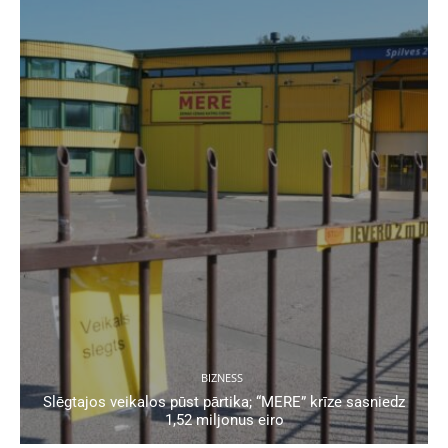
BIZNESS
Slēgtajos veikalos pūst pārtika; “MERE” krīze sasniedz
1,52 miljonus eiro