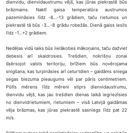
dienvidu, dienvidaustrumu vējš, kas jūras piekrastē būs
brāzmains. Naktī gaisa temperatūra austrumos
pazemināsies līdz -8…-13 grādiem, taču rietumos un
piekrastē tā būs -3…-8 grādu robežās. Dienā gaiss iesils
līdz -1…+2 grādiem.
Nedēļas vidū laiks būs lielākoties mākoņains, taču dažviet
debesis arī skaidrosies. Trešdien, nokrišņu zonai
šķērsojot valsts teritoriju, brīžiem būs novērojama
snigšana, kas turpināsies arī ceturtdien – gaidāms sniega
segas biezuma pieaugums vēl par pāris centimetriem.
Pūtīs mērens līdz mēreni stiprs dienvidaustrumu,
dienvidu vējš, kas jau trešdien dienas laikā iegriezīsies
no dienvidrietumiem, rietumiem – visā Latvijā gaidāmas
vēja brāzmas, kas jūras piekrastē sasniegs līdz pat 22
m/s.