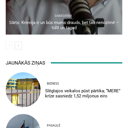
SABIEDRĪBA
Sārts: Krievija ir un būs mums drauds, bet tas nenozīmē –
tūlīt un tagad
JAUNĀKĀS ZIŅAS
BIZNESS
Slēgtajos veikalos pūst pārtika; “MERE”
krīze sasniedz 1,52 miljonus eiro
PASAULĒ