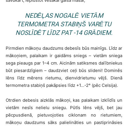
savukārt, ieplūstot vēsākai gaisa masai,
NEDĒĻAS NOGALĒ VIETĀM
TERMOMETRA STABIŅŠ VARĒTU
NOSLĪDĒT LĪDZ PAT -14 GRĀDIEM.
Pirmdien mākoņu daudzums debesīs būs mainīgs. Līdz ar
mākoņiem, palaikam ir gaidāms sniegs – vietām sniega
sega pieaugs par 1–4 cm. Aicinām satiksmes dalībniekus
būt piesardzīgiem – daudzviet ceļi būs slideni! Dominēs
lēns līdz mērens rietumu, dienvidrietumu vējš. Dienā
termometra stabiņš pakāpsies līdz +1…-2° (pēc Celsija).
Otrdien debesis aizklās mākoņi, kas palaikam izklīdīs un
vietām nesīs nelielu sniegu. Pūtīs lēns vējš, bet jau
pēcpusdienā, pietuvojoties ciklonam no rietumiem,
mākoņu daudzums sāks palielināties un pastiprināsies