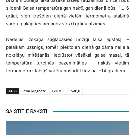
Brīžiem puteņa laikā pasliktināsies redzamība, un ceļi būs
slideni! Gaisa temperatūra gan naktī, gan dienā būs -1…-6
grādi, vien trešdien dienā vietām termometra stabiņš
varētu pakāpties nedaudz virs 0 grādu atzīmes.
Nedēļas izskaņā saglabāsies līdzīgi laika apstākļi –
palaikam uzsnigs, tomēr piektdien dienā gaidāma neliela
nokrišņu mitēšanās. Ieplūstot vēsākai gaisa masai, tā
temperatūra turpinās pazemināties – naktīs vietām
termometra stabiņš varētu noslīdēt līdz pat -14 grādiem.
TAGS
laika prognoze
LVĢMC
Svarīgi
SAISTĪTIE RAKSTI