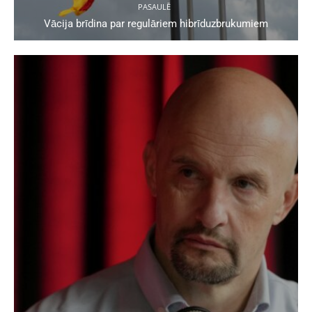
PASAULĒ
Vācija brīdina par regulāriem hibrīduzbrukumiem