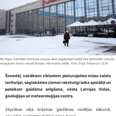
No Rīgas Centrālās dzelzceļa stacijas ēkas pagājušajā nedēļā tika demontēts stacijas
nosaukums krievu valodā Вокзал. Informatīvs attēls. Foto: Evija Trifanova / LETA
Šonedēļ, vairākiem cikloniem pietuvojoties mūsu valsts
teritorijai, saglabāsies ziemai raksturīgi laika apstākļi un
palaikam gaidāma snigšana, vēsta Latvijas Vides,
ģeoloģijas un meteoroloģijas centrs.
Stiprākas vēja brāzmas gaidāmas nedēļas sākumā,