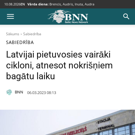
10.08.2026
EN
Vārda diena:
Brencis, Audris, Inuta, Audra
Sākums
Sabiedrība
SABIEDRĪBA
Latvijai pietuvosies vairāki
cikloni, atnesot nokrišņiem
bagātu laiku
BNN
06.03.2023 08:13