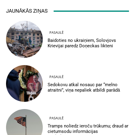
JAUNĀKĀS ZIŅAS
PASAULĒ
Baidoties no ukraiņiem, Solovjovs
Krievijai paredz Doņeckas likteni
PASAULĒ
Sedokovu atkal nosauc par “melno
atraitni”, viņa nepaliek atbildi parādā
PASAULĒ
Tramps noliedz ieroču trūkumu; draud ar
cietumsodu informācijas