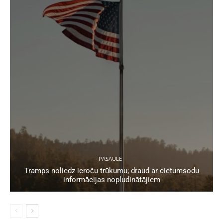
PASAULĒ
Tramps noliedz ieroču trūkumu; draud ar cietumsodu
informācijas nopludinātājiem