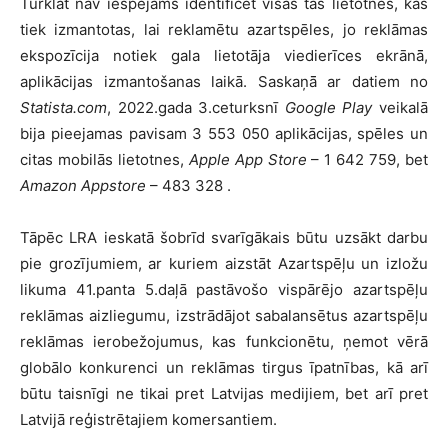
Turklāt nav iespējams identificēt visas tās lietotnes, kas
tiek izmantotas, lai reklamētu azartspēles, jo reklāmas
ekspozīcija notiek gala lietotāja viedierīces ekrānā̄,
aplikācijas izmantošanas laikā. Saskaņā̄ ar datiem no
Statista.com
, 2022.gada 3.ceturksnī
Google Play
veikalā
bija pieejamas pavisam 3 553 050 aplikācijas, spēles un
citas mobilās lietotnes,
Apple App Store
– 1 642 759, bet
Amazon Appstore
– 483 328 .
Tāpēc LRA ieskatā šobrīd svarīgākais būtu uzsākt darbu
pie grozījumiem, ar kuriem aizstāt Azartspēļu un izložu
likuma 41.panta 5.daļā pastāvošo vispārējo azartspēļu
reklāmas aizliegumu, izstrādājot sabalansētus azartspēļu
reklāmas ierobežojumus, kas funkcionētu, ņemot vērā
globālo konkurenci un reklāmas tirgus īpatnības, kā arī
būtu taisnīgi ne tikai pret Latvijas medijiem, bet arī pret
Latvijā reģistrētajiem komersantiem.