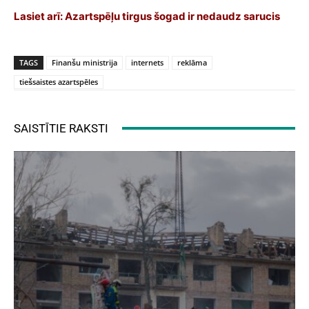
Lasiet arī:
Azartspēļu tirgus šogad ir nedaudz sarucis
TAGS
Finanšu ministrija
internets
reklāma
tiešsaistes azartspēles
SAISTĪTIE RAKSTI