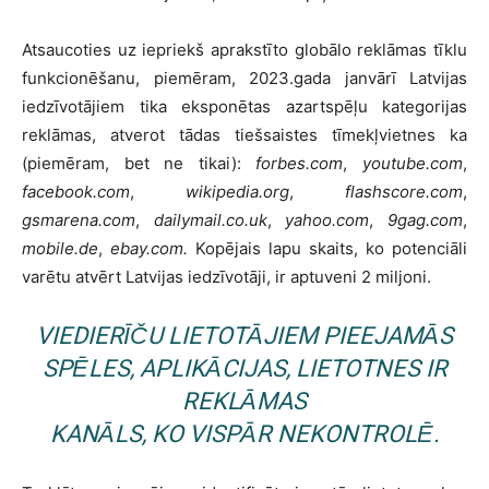
Atsaucoties uz iepriekš aprakstīto globālo reklāmas tīklu
funkcionēšanu, piemēram, 2023.gada janvārī Latvijas
iedzīvotājiem tika eksponētas azartspēļu kategorijas
reklāmas, atverot tādas tiešsaistes tīmekļvietnes ka
(piemēram, bet ne tikai):
forbes.com
,
youtube.com
,
facebook.com
,
wikipedia.org
,
flashscore.com
,
gsmarena.com
,
dailymail.co.uk
,
yahoo.com
,
9gag.com
,
mobile.de
,
ebay.com.
Kopējais lapu skaits, ko potenciāli
varētu atvērt Latvijas iedzīvotāji, ir aptuveni 2 miljoni.
VIEDIERĪČU LIETOTĀJIEM PIEEJAMĀS
SPĒLES, APLIKĀCIJAS, LIETOTNES IR
REKLĀMAS
KANĀLS, KO VISPĀR NEKONTROLĒ.