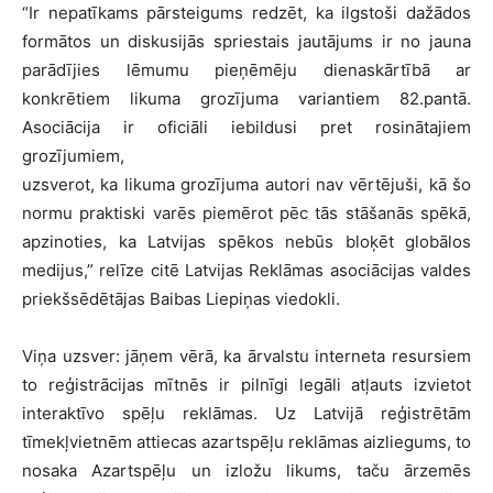
“Ir nepatīkams pārsteigums redzēt, ka ilgstoši dažādos
formātos un diskusijās spriestais jautājums ir no jauna
parādījies lēmumu pieņēmēju dienaskārtībā ar
konkrētiem likuma grozījuma variantiem 82.pantā.
Asociācija ir oficiāli iebildusi pret rosinātajiem
grozījumiem,
uzsverot, ka likuma grozījuma autori nav vērtējuši, kā šo
normu praktiski varēs piemērot pēc tās stāšanās spēkā,
apzinoties, ka Latvijas spēkos nebūs bloķēt globālos
medijus,” relīze citē Latvijas Reklāmas asociācijas valdes
priekšsēdētājas Baibas Liepiņas viedokli.
Viņa uzsver: jāņem vērā, ka ārvalstu interneta resursiem
to reģistrācijas mītnēs ir pilnīgi legāli atļauts izvietot
interaktīvo spēļu reklāmas. Uz Latvijā reģistrētām
tīmekļvietnēm attiecas azartspēļu reklāmas aizliegums, to
nosaka Azartspēļu un izložu likums, taču ārzemēs