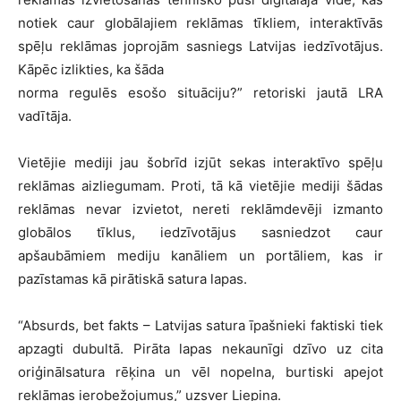
notiek caur globālajiem reklāmas tīkliem, interaktīvās
spēļu reklāmas joprojām sasniegs Latvijas iedzīvotājus.
Kāpēc izlikties, ka šāda
norma regulēs esošo situāciju?” retoriski jautā LRA
vadītāja.
Vietējie mediji jau šobrīd izjūt sekas interaktīvo spēļu
reklāmas aizliegumam. Proti, tā kā vietējie mediji šādas
reklāmas nevar izvietot, nereti reklāmdevēji izmanto
globālos tīklus, iedzīvotājus sasniedzot caur
apšaubāmiem mediju kanāliem un portāliem, kas ir
pazīstamas kā pirātiskā satura lapas.
“Absurds, bet fakts – Latvijas satura īpašnieki faktiski tiek
apzagti dubultā. Pirāta lapas nekaunīgi dzīvo uz cita
oriģinālsatura rēķina un vēl nopelna, burtiski apejot
reklāmas ierobežojumus,” uzsver Liepiņa.