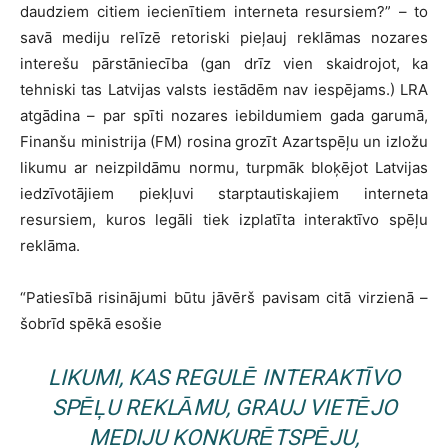
daudziem citiem iecienītiem interneta resursiem?” – to
savā mediju relīzē retoriski pieļauj reklāmas nozares
interešu pārstāniecība (gan drīz vien skaidrojot, ka
tehniski tas Latvijas valsts iestādēm nav iespējams.) LRA
atgādina – par spīti nozares iebildumiem gada garumā,
Finanšu ministrija (FM) rosina grozīt Azartspēļu un izložu
likumu ar neizpildāmu normu, turpmāk bloķējot Latvijas
iedzīvotājiem piekļuvi starptautiskajiem interneta
resursiem, kuros legāli tiek izplatīta interaktīvo spēļu
reklāma.
“Patiesībā risinājumi būtu jāvērš pavisam citā virzienā –
šobrīd spēkā esošie
LIKUMI, KAS REGULĒ INTERAKTĪVO
SPĒĻU REKLĀMU, GRAUJ VIETĒJO
MEDIJU KONKURĒTSPĒJU,