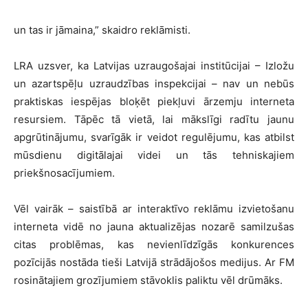
un tas ir jāmaina,” skaidro reklāmisti.
LRA uzsver, ka Latvijas uzraugošajai institūcijai – Izložu
un azartspēļu uzraudzības inspekcijai – nav un nebūs
praktiskas iespējas bloķēt piekļuvi ārzemju interneta
resursiem. Tāpēc tā vietā, lai mākslīgi radītu jaunu
apgrūtinājumu, svarīgāk ir veidot regulējumu, kas atbilst
mūsdienu digitālajai videi un tās tehniskajiem
priekšnosacījumiem.
Vēl vairāk – saistībā ar interaktīvo reklāmu izvietošanu
interneta vidē no jauna aktualizējas nozarē samilzušas
citas problēmas, kas nevienlīdzīgās konkurences
pozīcijās nostāda tieši Latvijā strādājošos medijus. Ar FM
rosinātajiem grozījumiem stāvoklis paliktu vēl drūmāks.