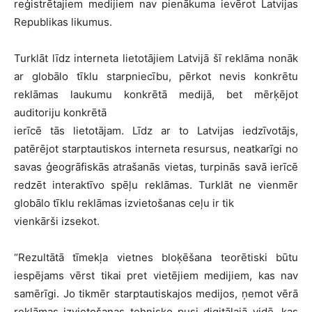
reģistrētajiem medijiem nav pienākuma ievērot Latvijas
Republikas likumus.
Turklāt līdz interneta lietotājiem Latvijā šī reklāma nonāk
ar globālo tīklu starpniecību, pērkot nevis konkrētu
reklāmas laukumu konkrētā medijā, bet mērķējot
auditoriju konkrētā
ierīcē tās lietotājam. Līdz ar to Latvijas iedzīvotājs,
patērējot starptautiskos interneta resursus, neatkarīgi no
savas ģeogrāfiskās atrašanās vietas, turpinās savā ierīcē
redzēt interaktīvo spēļu reklāmas. Turklāt ne vienmēr
globālo tīklu reklāmas izvietošanas ceļu ir tik
vienkārši izsekot.
“Rezultātā tīmekļa vietnes bloķēšana teorētiski būtu
iespējams vērst tikai pret vietējiem medijiem, kas nav
samērīgi. Jo tikmēr starptautiskajos medijos, ņemot vērā
reklāmas izvietošanas tehnisko pusi digitālajā vidē, kas