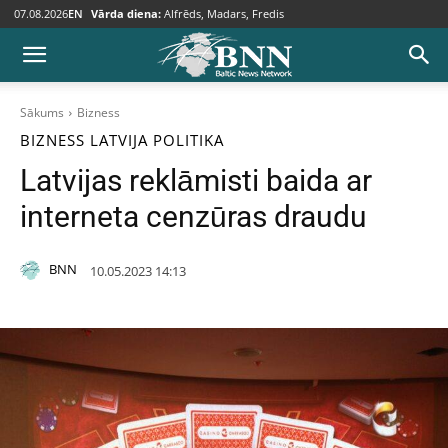
07.08.2026
EN
Vārda diena:
Alfrēds, Madars, Fredis
Sākums
Bizness
BIZNESS
LATVIJA
POLITIKA
Latvijas reklāmisti baida ar
interneta cenzūras draudu
BNN
10.05.2023 14:13