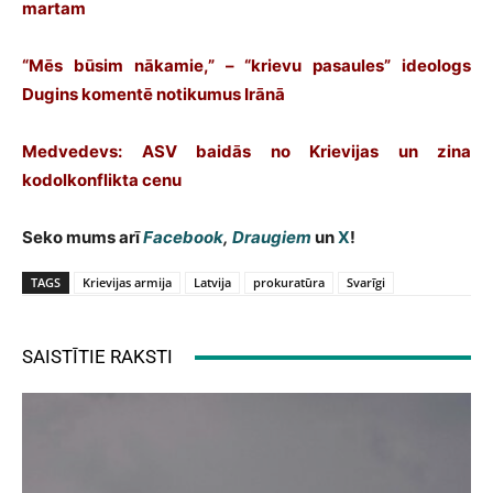
martam
“Mēs būsim nākamie,” – “krievu pasaules” ideologs
Dugins komentē notikumus Irānā
Medvedevs: ASV baidās no Krievijas un zina
kodolkonflikta cenu
Seko mums arī
Facebook
,
Draugiem
un
X
!
TAGS
Krievijas armija
Latvija
prokuratūra
Svarīgi
SAISTĪTIE RAKSTI