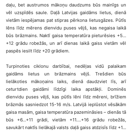
daļu, bet austrumos mākoņu daudzums būs mainīgs un
vēl uzspīdēs saule. Daļā Latvijas gaidāms lietus, dienā
vietām iespējamas pat stipras pērkona lietusgāzes. Pūtīs
lēns līdz mērens dienvidu puses vējš, kas negaisa laikā
būs brāzmains. Naktī gaisa temperatūra pieturēsies +5…
+12 grādu robežās, un arī dienas laikā gaiss vietām vēl
paspēs iesilt līdz +20 grādiem.
Turpinoties ciklonu darbībai, nedēļas vidū palaikam
gaidāms lietus un brāzmains vējš. Trešdien būs
lielākoties mākoņains laiks, dienā daudzviet līs, arī
ceturtdien gaidāmi līdzīgi laika apstākļi. Dominēs
dienvidu puses vējš, kas pūtīs lēni līdz mēreni, brīžiem
brāzmās sasniedzot 15-16 m/s. Latvijā ieplūstot vēsākām
gaisa masām, gaisa temperatūra pazemināsies – dienās tā
būs +6…+11 grādi, vietām +11….+16 grādu robežās,
savukārt naktīs lielākajā valsts daļā gaiss atdzisīs līdz +1…