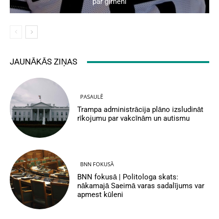
par ģimeni
JAUNĀKĀS ZIŅAS
PASAULĒ
Trampa administrācija plāno izsludināt
rīkojumu par vakcīnām un autismu
BNN FOKUSĀ
BNN fokusā | Politologa skats:
nākamajā Saeimā varas sadalījums var
apmest kūleni