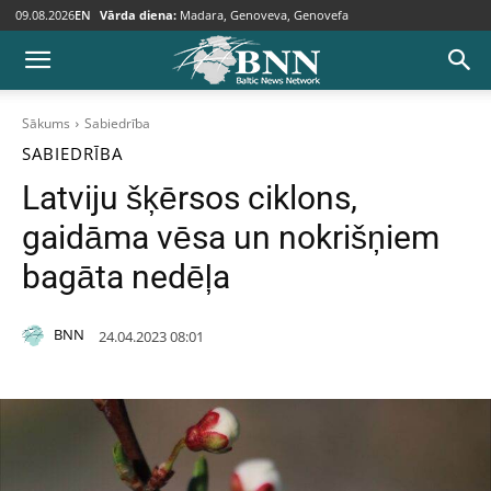
09.08.2026
EN
Vārda diena:
Madara, Genoveva, Genovefa
Sākums
Sabiedrība
SABIEDRĪBA
Latviju šķērsos ciklons,
gaidāma vēsa un nokrišņiem
bagāta nedēļa
BNN
24.04.2023 08:01