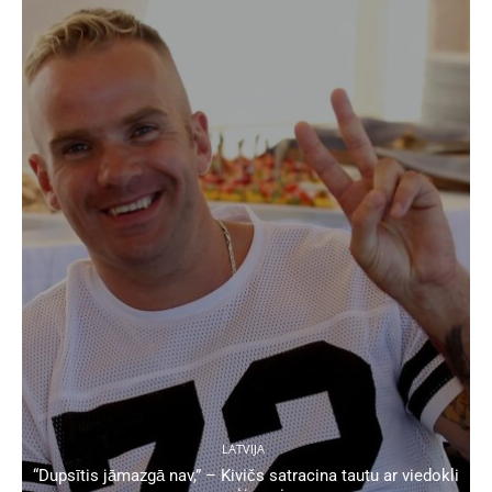
LATVIJA
“Dupsītis jāmazgā nav,” – Kivičs satracina tautu ar viedokli