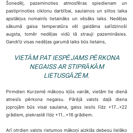
Šonedēļ, pazeminoties atmosfēras spiedienam un
pastiprinoties ciklonu darbībai, saulainos un siltos laika
apstākļus nomainīs lietaināks un vēsāks laiks. Nedēļas
sākumā gaisa temperatūra vēl gaidāma salīdzinoši
augsta, tomēr nedēļas vidū tā strauji pazemināsies.
Gandrīz visas nedēļas garumā laiks būs lietains,
VIETĀM PAT IESPĒJAMS PĒRKONA
NEGAISS AR STIPRĀKĀM
LIETUSGĀZĒM.
Pirmdien Kurzemē mākoņu kļūs vairāk, vietām tie dienā
atnesīs pērkona negaisu. Pārējā valsts daļā diena
joprojām būs visai saulaina, gaiss iesils līdz +17…+22
grādiem, piekrastē līdz +11…+16 grādiem.
Arī otrdien valsts rietumos mākoņi aizklās debesu lielāko