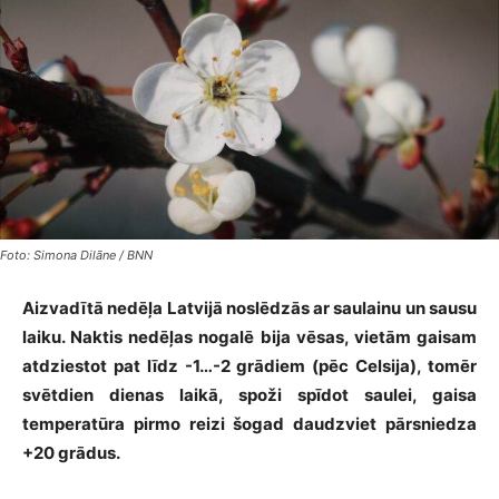
Foto: Simona Dilāne / BNN
Aizvadītā nedēļa Latvijā noslēdzās ar saulainu un sausu
laiku. Naktis nedēļas nogalē bija vēsas, vietām gaisam
atdziestot pat līdz -1…-2 grādiem (pēc Celsija), tomēr
svētdien dienas laikā, spoži spīdot saulei, gaisa
temperatūra pirmo reizi šogad daudzviet pārsniedza
+20 grādus.