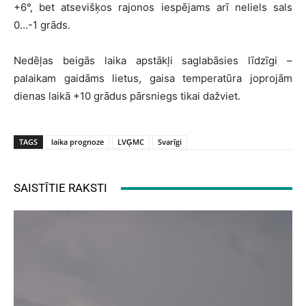
+6°, bet atsevišķos rajonos iespējams arī neliels sals
0…-1 grāds.
Nedēļas beigās laika apstākļi saglabāsies līdzīgi –
palaikam gaidāms lietus, gaisa temperatūra joprojām
dienas laikā +10 grādus pārsniegs tikai dažviet.
TAGS
laika prognoze
LVĢMC
Svarīgi
SAISTĪTIE RAKSTI