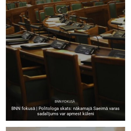
BNN FOKUSĀ
BNN fokusā | Politologa skats: nākamajā Saeimā varas
sadalījums var apmest kūleni