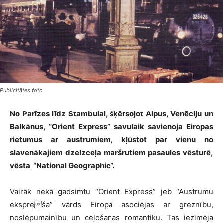
Publicitātes foto
No Parīzes līdz Stambulai, šķērsojot Alpus, Venēciju un
Balkānus, “Orient Express” savulaik savienoja Eiropas
rietumus ar austrumiem, kļūstot par vienu no
slavenākajiem dzelzceļa maršrutiem pasaules vēsturē,
vēsta “National Geographic”.
Vairāk nekā gadsimtu “Orient Express” jeb “Austrumu
ekspreša” vārds Eiropā asociējas ar greznību,
noslēpumainību un ceļošanas romantiku. Tas iezīmēja