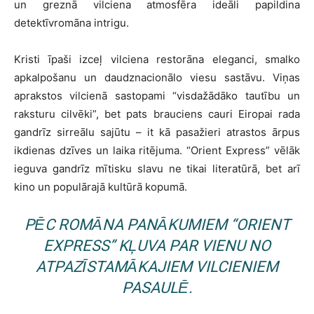
un greznā vilciena atmosfēra ideāli papildina
detektīvromāna intrigu.
Kristi īpaši izceļ vilciena restorāna eleganci, smalko
apkalpošanu un daudznacionālo viesu sastāvu. Viņas
aprakstos vilcienā sastopami “visdažādāko tautību un
raksturu cilvēki”, bet pats brauciens cauri Eiropai rada
gandrīz sirreālu sajūtu – it kā pasažieri atrastos ārpus
ikdienas dzīves un laika ritējuma. “Orient Express” vēlāk
ieguva gandrīz mītisku slavu ne tikai literatūrā, bet arī
kino un populārajā kultūrā kopumā.
PĒC ROMĀNA PANĀKUMIEM “ORIENT
EXPRESS” KĻUVA PAR VIENU NO
ATPAZĪSTAMĀKAJIEM VILCIENIEM
PASAULĒ.