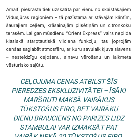
Amalfi piekraste tiek uzskatīta par vienu no skaistākajiem
Vidusjūras reģioniem – tā pazīstama ar stāvajām klintīm,
šaurajiem ceļiem, krāsainajām pilsētiņām un citronkoku
terasēm. Lai gan mūsdienu “Orient Express” vairs nepilda
klasiskā starptautiskā vilciena funkciju, tas joprojām
cenšas saglabāt atmosfēru, ar kuru savulaik kļuva slavens
– nesteidzīgu ceļošanu, ainavu vērošanu un laikmeta
vēsturisko sajūtu.
CEĻOJUMA CENAS ATBILST ŠĪS
PIEREDZES EKSKLUZIVITĀTEI – ĪSĀKI
MARŠRUTI MAKSĀ VAIRĀKUS
TŪKSTOŠUS EIRO, BET VAIRĀKU
DIENU BRAUCIENS NO PARĪZES LĪDZ
STAMBULAI VAR IZMAKSĀT PAT
VAIRĀK NEKĀ 20 TŪKSTOŠUS EIRO.