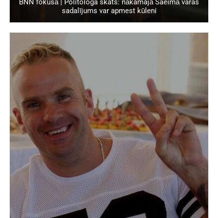
BNN fokusā | Politologa skats: nākamajā Saeimā varas
sadalījums var apmest kūleni