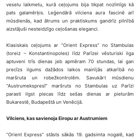
veselu laikmetu, kurā ceļojums bija tikpat nozīmīgs kā
pats galamērķis. Leģendārā vilciena aura fascinē arī
mūsdienās, kad ātrums un praktiskums gandrīz pilnībā
aizstājuši nesteidzīgo ceļošanas eleganci.
Klasiskais ceļojums ar “Orient Express” no Stambulas
(toreiz – Konstantinopoles) līdz Parīzei vēsturiski ilga
aptuveni trīs dienas jeb apmēram 70 stundas, lai gan
precīzs ilgums dažādos laikos mainījās atkarībā no
maršruta un robežkontrolēm. Savukārt mūsdienu
“Austrumekspresī” maršruts no Stambulas uz Parīzi
parasti ilgst piecas līdz sešas dienas ar pieturām
Bukarestē, Budapeštā un Venēcijā.
Vilciens, kas savienoja Eiropu ar Austrumiem
“Orient Express” stāsts sākās 19. gadsimta nogalē, kad