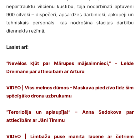
nepārtrauktu vilcienu kustību, tajā nodarbināti aptuveni
900 cilvēki – dispečeri, apsardzes darbinieki, apkopēji un
tehniskais personāls, kas nodrošina stacijas darbību
diennakts režīmā.
Lasiet arī:
“Nevēlos kļūt par Mārupes mājsaimnieci,” – Lelde
Dreimane par attiecībām ar Artūru
VIDEO | Viss melnos dūmos – Maskava piedzīvo līdz šim
spēcīgāko dronu uzbrukumu
“Terorizēja un aplaupīja!” – Anna Sedokova par
attiecībām ar Jāni Timmu
VIDEO | Limbažu pusē manīta lācene ar četriem