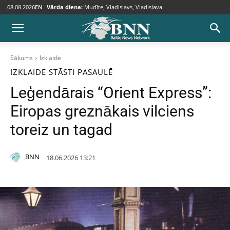
08.08.2026
EN
Vārda diena:
Mudīte, Vladislavs, Vladislava
Sākums
Izklaide
IZKLAIDE
STĀSTI
PASAULĒ
Leģendārais “Orient Express”:
Eiropas greznākais vilciens
toreiz un tagad
BNN
18.06.2026 13:21