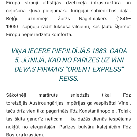
Eiropā strauji attīstījās dzelzceļa infrastruktūra un
ceļošana kļuva pieejamāka turīgajai sabiedrības daļai.
Beļģu uzņēmējs Žoržs Nagelmakers (1845–
1905) sapņoja radīt luksusa vilcienu, kas ļautu šķērsot
Eiropu nepieredzētā komfortā.
VIŅA IECERE PIEPILDĪJĀS 1883. GADA
5. JŪNIJĀ, KAD NO PARĪZES UZ VĪNI
DEVĀS PIRMAIS “ORIENT EXPRESS”
REISS.
Sākotnēji maršruts sniedzās tikai līdz
toreizējās Austroungārijas impērijas galvaspilsētai Vīnei,
taču drīz vien tika pagarināts līdz Konstantinopolei. Tolaik
tas šķita gandrīz neticami – ka dažās dienās iespējams
nokļūt no elegantajām Parīzes bulvāru kafejnīcām līdz
Bosfora krastiem.