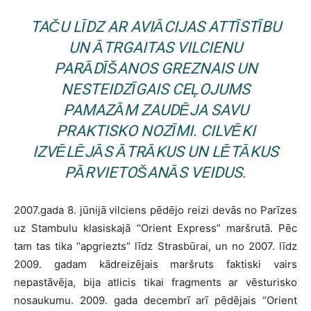
TAČU LĪDZ AR AVIĀCIJAS ATTĪSTĪBU
UN ĀTRGAITAS VILCIENU
PARĀDĪŠANOS GREZNAIS UN
NESTEIDZĪGAIS CEĻOJUMS
PAMAZĀM ZAUDĒJA SAVU
PRAKTISKO NOZĪMI. CILVĒKI
IZVĒLĒJĀS ĀTRĀKUS UN LĒTĀKUS
PĀRVIETOŠANĀS VEIDUS.
2007.gada 8. jūnijā vilciens pēdējo reizi devās no Parīzes
uz Stambulu klasiskajā “Orient Express” maršrutā. Pēc
tam tas tika “apgriezts” līdz Strasbūrai, un no 2007. līdz
2009. gadam kādreizējais maršruts faktiski vairs
nepastāvēja, bija atlicis tikai fragments ar vēsturisko
nosaukumu. 2009. gada decembrī arī pēdējais “Orient