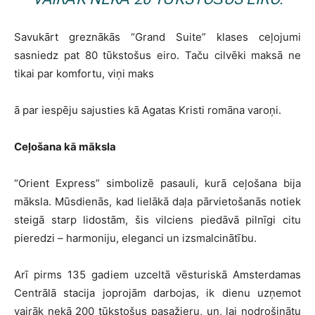
Savukārt greznākās “Grand Suite” klases ceļojumi
sasniedz pat 80 tūkstošus eiro. Taču cilvēki maksā ne
tikai par komfortu, viņi maks
ā par iespēju sajusties kā Agatas Kristi romāna varoņi.
Ceļošana kā māksla
“Orient Express” simbolizē pasauli, kurā ceļošana bija
māksla. Mūsdienās, kad lielākā daļa pārvietošanās notiek
steigā starp lidostām, šis vilciens piedāvā pilnīgi citu
pieredzi – harmoniju, eleganci un izsmalcinātību.
Arī pirms 135 gadiem uzceltā vēsturiskā Amsterdamas
Centrālā stacija joprojām darbojas, ik dienu uzņemot
vairāk nekā 200 tūkstošus pasažieru, un, lai nodrošinātu