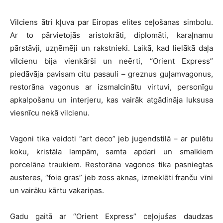
Vilciens ātri kļuva par Eiropas elites ceļošanas simbolu.
Ar to pārvietojās aristokrāti, diplomāti, karaļnamu
pārstāvji, uzņēmēji un rakstnieki. Laikā, kad lielākā daļa
vilcienu bija vienkārši un neērti, “Orient Express”
piedāvāja pavisam citu pasauli – greznus guļamvagonus,
restorāna vagonus ar izsmalcinātu virtuvi, personīgu
apkalpošanu un interjeru, kas vairāk atgādināja luksusa
viesnīcu nekā vilcienu.
Vagoni tika veidoti “art deco” jeb jugendstilā – ar pulētu
koku, kristāla lampām, samta apdari un smalkiem
porcelāna traukiem. Restorāna vagonos tika pasniegtas
austeres, “foie gras”
jeb zoss aknas, izmeklēti franču vīni
un vairāku kārtu vakariņas.
Gadu gaitā ar “Orient Express” ceļojušas daudzas