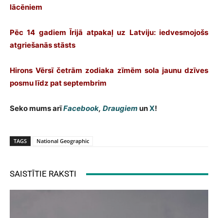
lācēniem
Pēc 14 gadiem Īrijā atpakaļ uz Latviju: iedvesmojošs
atgriešanās stāsts
Hirons Vērsī četrām zodiaka zīmēm sola jaunu dzīves
posmu līdz pat septembrim
Seko mums arī
Facebook
,
Draugiem
un
X
!
TAGS
National Geographic
SAISTĪTIE RAKSTI