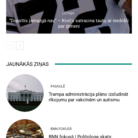
LATVIJA
“Dupsītis jāmazgā nav,” – Kivičs satracina tautu ar viedokli
par ģimeni
JAUNĀKĀS ZIŅAS
PASAULĒ
Trampa administrācija plāno izsludināt
rīkojumu par vakcīnām un autismu
BNN FOKUSĀ
BNN fokusā | Politologa skats: