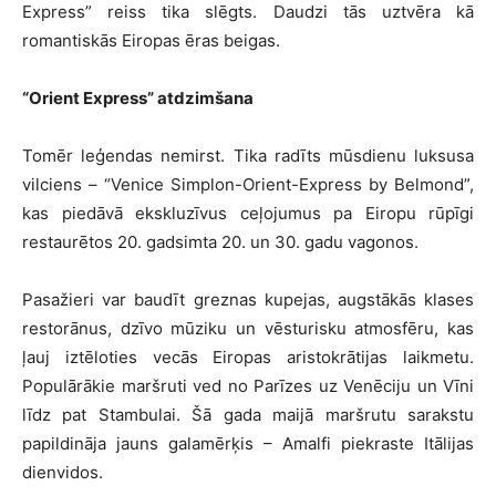
Express” reiss tika slēgts. Daudzi tās uztvēra kā
romantiskās Eiropas ēras beigas.
“Orient Express” atdzimšana
Tomēr leģendas nemirst. Tika radīts mūsdienu luksusa
vilciens – “Venice Simplon-Orient-Express by Belmond”,
kas piedāvā ekskluzīvus ceļojumus pa Eiropu rūpīgi
restaurētos 20. gadsimta 20. un 30. gadu vagonos.
Pasažieri var baudīt greznas kupejas, augstākās klases
restorānus, dzīvo mūziku un vēsturisku atmosfēru, kas
ļauj iztēloties vecās Eiropas aristokrātijas laikmetu.
Populārākie maršruti ved no Parīzes uz Venēciju un Vīni
līdz pat Stambulai. Šā gada maijā maršrutu sarakstu
papildināja jauns galamērķis – Amalfi piekraste Itālijas
dienvidos.