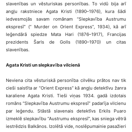
slavenības un vēsturiskas personības. To vidū bija arī
angļu rakstniece Agata Kristi (1890–1976), kura šādi
iedvesmojās savam romānam “Slepkavība Austrumu
ekspresī” (“ Murder on Orient Express”, 1934), kā arī
leģendārā spiedze Mata Hari (1876–1917), Francijas
prezidents Šarls de Golls (1890–1970) un citas
slavenības.
Agata Kristi un slepkavība vilcienā
Neviena cita vēsturiskā personība cilvēku prātos nav tik
cieši saistīta ar “Orient Express” kā angļu detektīvu žanra
karaliene Agata Kristi. Tieši viņas 1934. gadā izdotais
romāns “Slepkavība Austrumu ekspresī” padarīja vilcienu
par leģendu. Stāstā slavenais detektīvs Erkils Puaro
izmeklē slepkavību “Austrumu ekspresī”, kas sniega vētrā
iestrēdzis Balkānos. Izolētā vide, noslēpumainie pasažieri