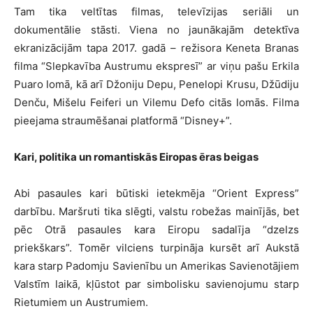
Tam tika veltītas filmas, televīzijas seriāli un
dokumentālie stāsti. Viena no jaunākajām detektīva
ekranizācijām tapa 2017. gadā – režisora Keneta Branas
filma “Slepkavība Austrumu ekspresī” ar viņu pašu Erkila
Puaro lomā, kā arī Džoniju Depu, Penelopi Krusu, Džūdiju
Denču, Mišelu Feiferi un Vilemu Defo citās lomās. Filma
pieejama straumēšanai platformā “Disney+”.
Kari, politika un romantiskās Eiropas ēras beigas
Abi pasaules kari būtiski ietekmēja “Orient Express”
darbību. Maršruti tika slēgti, valstu robežas mainījās, bet
pēc Otrā pasaules kara Eiropu sadalīja “dzelzs
priekškars”. Tomēr vilciens turpināja kursēt arī Aukstā
kara starp Padomju Savienību un Amerikas Savienotājiem
Valstīm laikā, kļūstot par simbolisku savienojumu starp
Rietumiem un Austrumiem.