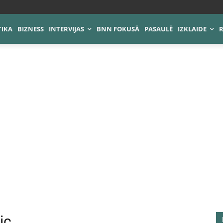
TIKA
BIZNESS
INTERVIJAS
BNN FOKUSĀ
PASAULĒ
IZKLAIDE
ic