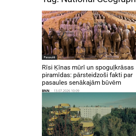
Pasaulē
Rīsi Ķīnas mūrī un spoguļkrāsas
piramīdas: pārsteidzoši fakti par
pasaules senākajām būvēm
BNN
-
13.07.2026 10:09