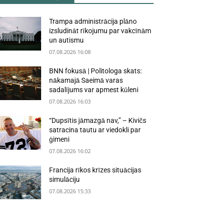
Trampa administrācija plāno
izsludināt rīkojumu par vakcīnām
un autismu
07.08.2026 16:08
BNN fokusā | Politologa skats:
nākamajā Saeimā varas
sadalījums var apmest kūleni
07.08.2026 16:03
“Dupsītis jāmazgā nav,” – Kivičs
satracina tautu ar viedokli par
ģimeni
07.08.2026 16:02
Francija rīkos krīzes situācijas
simulāciju
07.08.2026 15:33