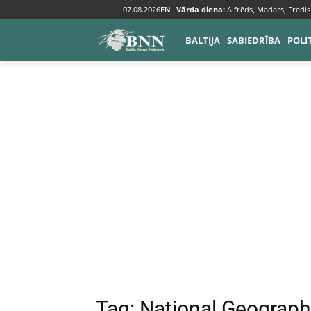
07.08.2026
EN
Vārda diena:
Alfrēds, Madars, Fredis
Tags
National Geographic
BALTIJA
SABIEDRĪBA
POLI
Tag:
National Geograph