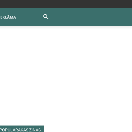
REKLĀMA
POPULĀRĀKĀS ZIŅAS