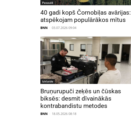
Pasaulē
40 gadi kopš Čornobiļas avārijas:
atspēkojam populārākos mītus
BNN
-
03.07.2026 09:04
Izklaide
Bruņurupuči zeķēs un čūskas
biksēs: desmit dīvainākās
kontrabandistu metodes
BNN
-
18.05.2026 08:18