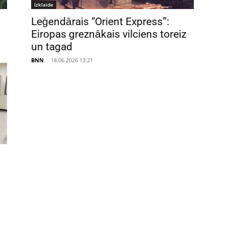
Izklaide
Leģendārais “Orient Express”:
Eiropas greznākais vilciens toreiz
un tagad
BNN
-
18.06.2026 13:21