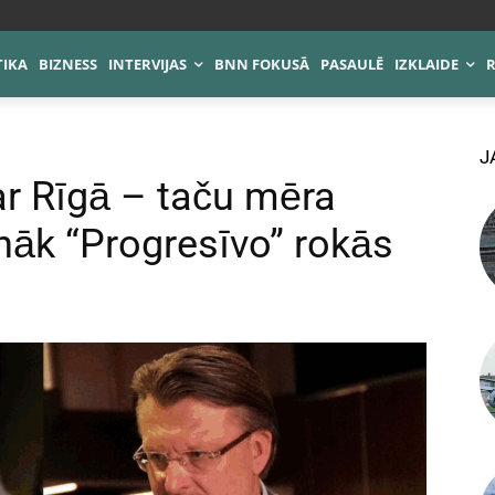
TIKA
BIZNESS
INTERVIJAS
BNN FOKUSĀ
PASAULĒ
IZKLAIDE
J
ar Rīgā – taču mēra
onāk “Progresīvo” rokās