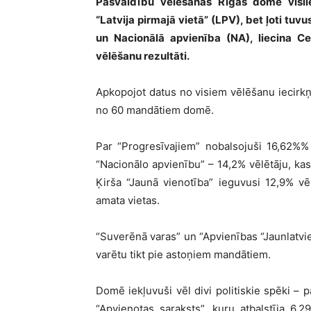
Pašvaldību vēlēšanās Rīgas domē vislie
“Latvija pirmajā vietā” (LPV), bet ļoti tuvu
un Nacionālā apvienība (NA), liecina Ce
vēlēšanu rezultāti.
Apkopojot datus no visiem vēlēšanu iecirk
no 60 mandātiem domē.
Par “Progresīvajiem” nobalsojuši 16,62%%
“Nacionālo apvienību” – 14,2% vēlētāju, ka
Ķirša “Jaunā vienotība” ieguvusi 12,9% vē
amata vietas.
“Suverēnā varas” un “Apvienības “Jaunlatvieš
varētu tikt pie astoņiem mandātiem.
Domē iekļuvuši vēl divi politiskie spēki – pa
“Apvienotas saraksts”, kuru atbalstīja 6,2