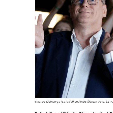
Viesturs Kleinbergs (pa kreisi) un Ainārs Šlesers. Foto: LET