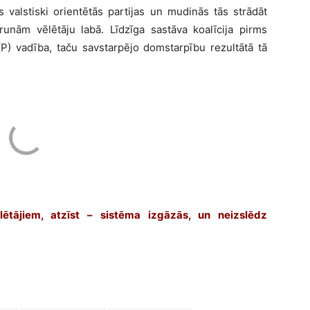
s valstiski orientētās partijas un mudinās tās strādāt
runām vēlētāju labā. Līdzīga sastāva koalīcija pirms
P) vadība, taču savstarpējo domstarpību rezultātā tā
lētājiem, atzīst – sistēma izgāzās, un neizslēdz