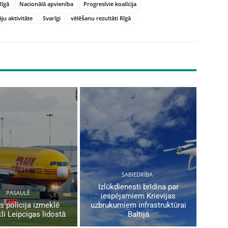
Rīgā
Nacionālā apvienība
Progresīvie koalīcija
āju aktivitāte
Svarīgi
vēlēšanu rezultāti Rīgā
SABIEDRĪBA
Izlūkdienesti brīdina par
PASAULĒ
iespējamiem Krievijas
s policija izmeklē
uzbrukumiem infrastruktūrai
li Leipcigas lidostā
Baltijā