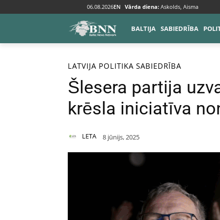
06.08.2026
EN
Vārda diena:
Askolds, Aisma
BALTIJA
SABIEDRĪBA
POLI
Sākums
Baltija
Latvija
LATVIJA
POLITIKA
SABIEDRĪBA
Šlesera partija uzv
krēsla iniciatīva n
LETA
8 jūnijs, 2025