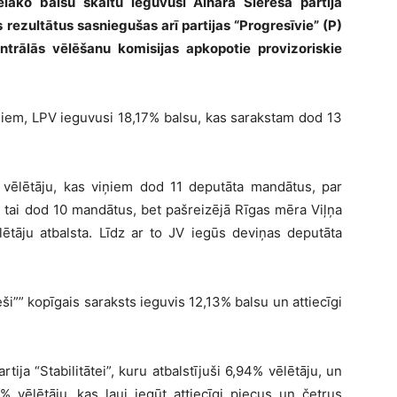
lāko balsu skaitu ieguvusi Aināra Šleresa partija
s rezultātus sasniegušas arī partijas “Progresīvie” (P)
ntrālās vēlēšanu komisijas apkopotie provizoriskie
ņiem, LPV ieguvusi 18,17% balsu, kas sarakstam dod 13
 vēlētāju, kas viņiem dod 11 deputāta mandātus, par
s tai dod 10 mandātus, bet pašreizējā Rīgas mēra Viļņa
lētāju atbalsta. Līdz ar to JV iegūs deviņas deputāta
i”” kopīgais saraksts ieguvis 12,13% balsu un attiecīgi
rtija “Stabilitātei”, kuru atbalstījuši 6,94% vēlētāju, un
9% vēlētāju, kas ļauj iegūt attiecīgi piecus un četrus