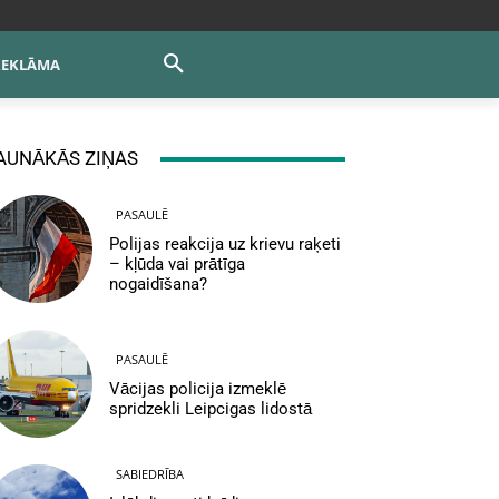
REKLĀMA
AUNĀKĀS ZIŅAS
PASAULĒ
Polijas reakcija uz krievu raķeti
– kļūda vai prātīga
nogaidīšana?
PASAULĒ
Vācijas policija izmeklē
spridzekli Leipcigas lidostā
SABIEDRĪBA