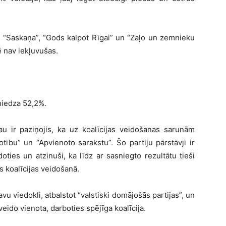
ai”, “Saskaņa”, “Gods kalpot Rīgai” un “Zaļo un zemnieku
 nav iekļuvušas.
sniedza 52,2%.
jau ir paziņojis, ka uz koalīcijas veidošanas sarunām
tību” un “Apvienoto sarakstu”. Šo partiju pārstāvji ir
ties un atzinuši, ka līdz ar sasniegto rezultātu tieši
ās koalīcijas veidošanā.
avu viedokli, atbalstot “valstiski domājošās partijas”, un
veido vienota, darboties spējīga koalīcija.