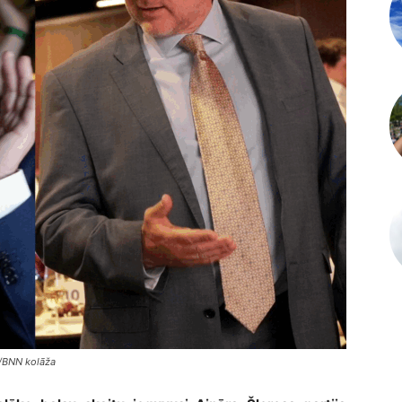
A/BNN kolāža