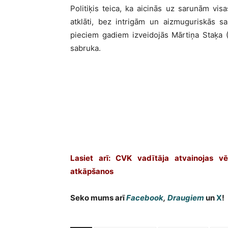
Politiķis teica, ka aicinās uz sarunām visa
atklāti, bez intrigām un aizmuguriskās sa
pieciem gadiem izveidojās Mārtiņa Staķa (
sabruka.
Lasiet arī: CVK vadītāja atvainojas vē
atkāpšanos
Seko mums arī
Facebook
,
Draugiem
un
X
!