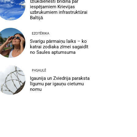
Izlūkdienesti brīdina par
iespējamiem Krievijas
uzbrukumiem infrastruktūrai
Baltijā
EZOTĒRIKA
Svarīgu pārmaiņu laiks – ko
katrai zodiaka zīmei sagaidīt
no Saules aptumsuma
PASAULĒ
Igaunija un Zviedrija paraksta
līgumu par igauņu cietumu
nomu