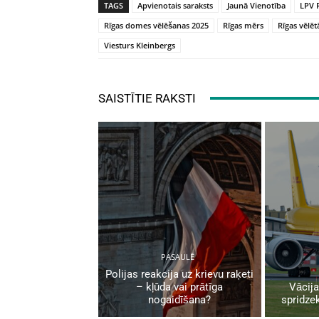
TAGS
Apvienotais saraksts
Jaunā Vienotība
LPV 
Rīgas domes vēlēšanas 2025
Rīgas mērs
Rīgas vēlēt
Viesturs Kleinbergs
SAISTĪTIE RAKSTI
PASAULĒ
Polijas reakcija uz krievu raķeti
– kļūda vai prātīga
Vācija
nogaidīšana?
spridzek