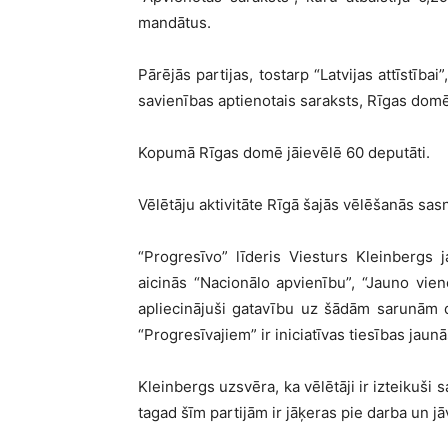
mandātus.
Pārējās partijas, tostarp “Latvijas attīstīb
savienības aptienotais saraksts, Rīgas domē
Kopumā Rīgas domē jāievēlē 60 deputāti.
Vēlētāju aktivitāte Rīgā šajās vēlēšanās sa
“Progresīvo” līderis Viesturs Kleinbergs 
aicinās “Nacionālo apvienību”, “Jauno vieno
apliecinājuši gatavību uz šādām sarunām do
“Progresīvajiem” ir iniciatīvas tiesības jaun
Kleinbergs uzsvēra, ka vēlētāji ir izteikuši s
tagad šīm partijām ir jāķeras pie darba un jā