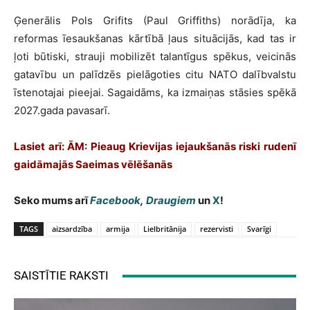
Ģenerālis Pols Grifits (Paul Griffiths) norādīja, ka
reformas īesaukšanas kārtībā ļaus situācijās, kad tas ir
ļoti būtiski, strauji mobilizēt talantīgus spēkus, veicinās
gatavību un palīdzēs pielāgoties citu NATO dalībvalstu
īstenotajai pieejai. Sagaidāms, ka izmaiņas stāsies spēkā
2027.gada pavasarī.
Lasiet arī: ĀM: Pieaug Krievijas iejaukšanās riski rudenī
gaidāmajās Saeimas vēlēšanās
Seko mums arī
Facebook
,
Draugiem
un
X
!
TAGS
aizsardzība
armija
Lielbritānija
rezervisti
Svarīgi
SAISTĪTIE RAKSTI