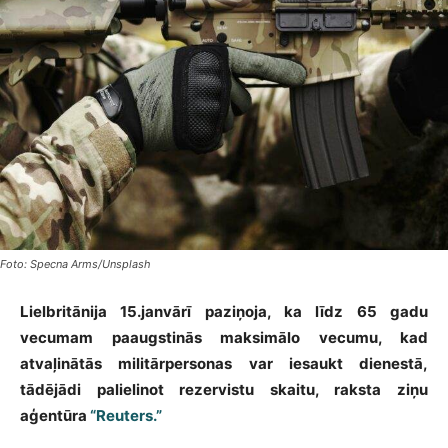
Foto: Specna Arms/Unsplash
Lielbritānija 15.janvārī paziņoja, ka līdz 65 gadu
vecumam paaugstinās maksimālo vecumu, kad
atvaļinātās militārpersonas var iesaukt dienestā,
tādējādi palielinot rezervistu skaitu, raksta ziņu
aģentūra
“Reuters.”