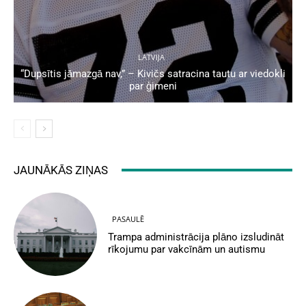
LATVIJA
“Dupsītis jāmazgā nav,” – Kivičs satracina tautu ar viedokli
par ģimeni
JAUNĀKĀS ZIŅAS
PASAULĒ
Trampa administrācija plāno izsludināt
rīkojumu par vakcīnām un autismu