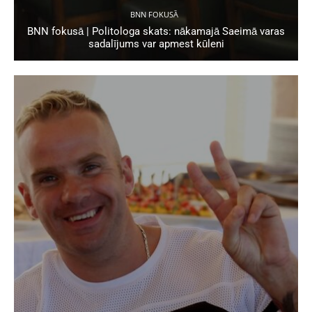
BNN FOKUSĀ
BNN fokusā | Politologa skats: nākamajā Saeimā varas
sadalījums var apmest kūleni