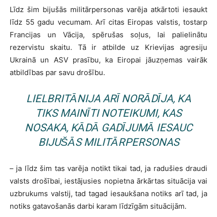
Līdz šim bijušās militārpersonas varēja atkārtoti iesaukt
līdz 55 gadu vecumam. Arī citas Eiropas valstis, tostarp
Francijas un Vācija, spērušas soļus, lai palielinātu
rezervistu skaitu. Tā ir atbilde uz Krievijas agresiju
Ukrainā un ASV prasību, ka Eiropai jāuzņemas vairāk
atbildības par savu drošību.
LIELBRITĀNIJA ARĪ NORĀDĪJA, KA
TIKS MAINĪTI NOTEIKUMI, KAS
NOSAKA, KĀDĀ GADĪJUMĀ IESAUC
BIJUŠĀS MILITĀRPERSONAS
– ja līdz šim tas varēja notikt tikai tad, ja radušies draudi
valsts drošībai, iestājusies nopietna ārkārtas situācija vai
uzbrukums valstij, tad tagad iesaukšana notiks arī tad, ja
notiks gatavošanās darbi karam līdzīgām situācijām.