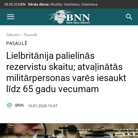
08.08.2026
EN
Vārda diena:
Mudīte, Vladislavs, Vladislava
Sākums
Pasaulē
PASAULĒ
Lielbritānija palielinās
rezervistu skaitu; atvaļinātās
militārpersonas varēs iesaukt
līdz 65 gadu vecumam
BNN
16.01.2026 10:47