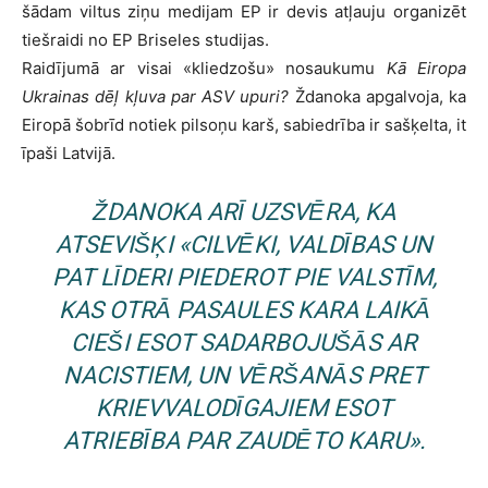
šādam viltus ziņu medijam EP ir devis atļauju organizēt
tiešraidi no EP Briseles studijas.
Raidījumā ar visai «kliedzošu» nosaukumu
Kā Eiropa
Ukrainas dēļ kļuva par ASV upuri?
Ždanoka apgalvoja, ka
Eiropā šobrīd notiek pilsoņu karš, sabiedrība ir sašķelta, it
īpaši Latvijā.
ŽDANOKA ARĪ UZSVĒRA, KA
ATSEVIŠĶI «CILVĒKI, VALDĪBAS UN
PAT LĪDERI PIEDEROT PIE VALSTĪM,
KAS OTRĀ PASAULES KARA LAIKĀ
CIEŠI ESOT SADARBOJUŠĀS AR
NACISTIEM, UN VĒRŠANĀS PRET
KRIEVVALODĪGAJIEM ESOT
ATRIEBĪBA PAR ZAUDĒTO KARU».