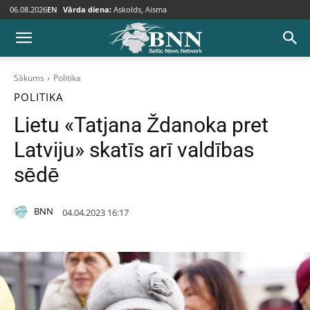
06.08.2026
EN
Vārda diena:
Askolds, Aisma
Sākums
Politika
POLITIKA
Lietu «Tatjana Ždanoka pret
Latviju» skatīs arī valdības
sēdē
BNN
04.04.2023 16:17