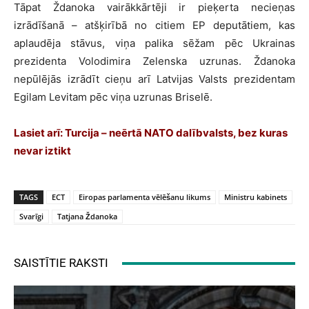
Tāpat Ždanoka vairākkārtēji ir pieķerta necieņas
izrādīšanā – atšķirībā no citiem EP deputātiem, kas
aplaudēja stāvus, viņa palika sēžam pēc Ukrainas
prezidenta Volodimira Zelenska uzrunas. Ždanoka
nepūlējās izrādīt cieņu arī Latvijas Valsts prezidentam
Egilam Levitam pēc viņa uzrunas Briselē.
Lasiet arī:
Turcija – neērtā NATO dalībvalsts, bez kuras
nevar iztikt
TAGS
ECT
Eiropas parlamenta vēlēšanu likums
Ministru kabinets
Svarīgi
Tatjana Ždanoka
SAISTĪTIE RAKSTI