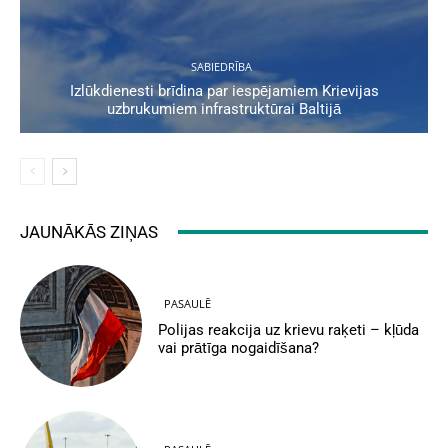
SABIEDRĪBA
Izlūkdienesti brīdina par iespējamiem Krievijas
uzbrukumiem infrastruktūrai Baltijā
JAUNĀKĀS ZIŅAS
PASAULĒ
Polijas reakcija uz krievu raķeti – kļūda
vai prātīga nogaidīšana?