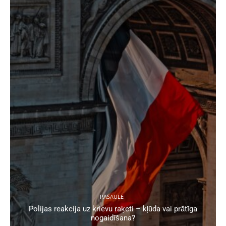
PASAULĒ
Polijas reakcija uz krievu raķeti – kļūda vai prātīga
nogaidīšana?