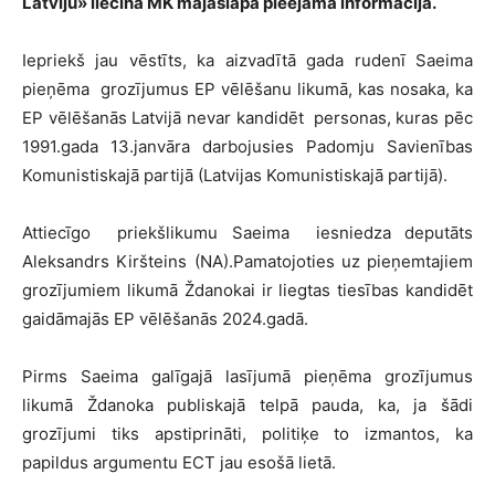
Latviju» liecina MK mājaslapā pieejamā informācija.
Iepriekš jau vēstīts, ka aizvadītā gada rudenī Saeima
pieņēma grozījumus EP vēlēšanu likumā, kas nosaka, ka
EP vēlēšanās Latvijā nevar kandidēt personas, kuras pēc
1991.gada 13.janvāra darbojusies Padomju Savienības
Komunistiskajā partijā (Latvijas Komunistiskajā partijā).
Attiecīgo priekšlikumu Saeima iesniedza deputāts
Aleksandrs Kiršteins (NA).Pamatojoties uz pieņemtajiem
grozījumiem likumā Ždanokai ir liegtas tiesības kandidēt
gaidāmajās EP vēlēšanās 2024.gadā.
Pirms Saeima galīgajā lasījumā pieņēma grozījumus
likumā Ždanoka publiskajā telpā pauda, ka, ja šādi
grozījumi tiks apstiprināti, politiķe to izmantos, ka
papildus argumentu ECT jau esošā lietā.