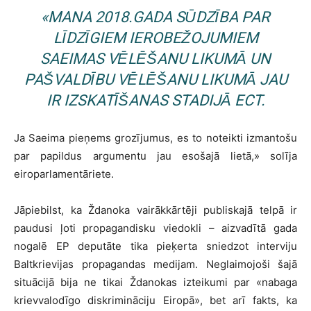
«MANA 2018.GADA SŪDZĪBA PAR
LĪDZĪGIEM IEROBEŽOJUMIEM
SAEIMAS VĒLĒŠANU LIKUMĀ UN
PAŠVALDĪBU VĒLĒŠANU LIKUMĀ JAU
IR IZSKATĪŠANAS STADIJĀ ECT.
Ja Saeima pieņems grozījumus, es to noteikti izmantošu
par papildus argumentu jau esošajā lietā,» solīja
eiroparlamentāriete.
Jāpiebilst, ka Ždanoka vairākkārtēji publiskajā telpā ir
paudusi ļoti propagandisku viedokli – aizvadītā gada
nogalē EP deputāte tika pieķerta sniedzot interviju
Baltkrievijas propagandas medijam. Neglaimojoši šajā
situācijā bija ne tikai Ždanokas izteikumi par «nabaga
krievvalodīgo diskrimināciju Eiropā», bet arī fakts, ka