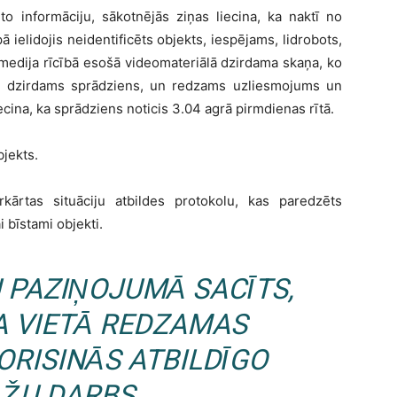
o informāciju, sākotnējās ziņas liecina, ka naktī no
 ielidojis neidentificēts objekts, iespējams, lidrobots,
medija rīcībā esošā videomateriālā dzirdama skaņa, ko
m dzirdams sprādziens, un redzams uzliesmojums un
cina, ka sprādziens noticis 3.04 agrā pirmdienas rītā.
bjekts.
rkārtas situāciju atbildes protokolu, kas paredzēts
 bīstami objekti.
 PAZIŅOJUMĀ SACĪTS,
A VIETĀ REDZAMAS
ORISINĀS ATBILDĪGO
ĀŽU DARBS.