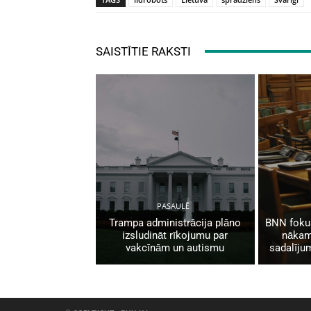
SAISTĪTIE RAKSTI
PASAULĒ
Trampa administrācija plāno
BNN fokus
izsludināt rīkojumu par
nākam
vakcīnām un autismu
sadalīju