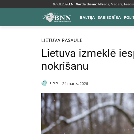
07.08.2026
EN
Vārda diena:
Alfrēds, Madars, Fredis
BALTIJA
SABIEDRĪBA
POLI
Sākums
Baltija
Lietuva
LIETUVA
PASAULĒ
Lietuva izmeklē ie
nokrišanu
BNN
24 marts, 2026