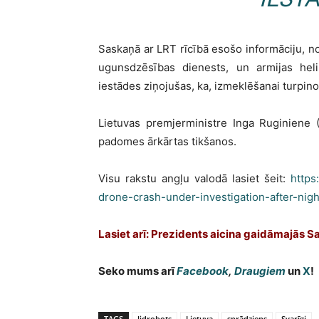
Saskaņā ar LRT rīcībā esošo informāciju, n
ugunsdzēsības dienests, un armijas heli
iestādes ziņojušas, ka, izmeklēšanai turpinot
Lietuvas premjerministre Inga Ruginiene 
padomes ārkārtas tikšanos.
Visu rakstu angļu valodā lasiet šeit:
https
drone-crash-under-investigation-after-nigh
Lasiet arī: Prezidents aicina gaidāmajās S
Seko mums arī
Facebook
,
Draugiem
un
X
!
TAGS
lidrobots
Lietuva
sprādziens
Svarīgi