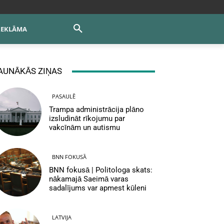
REKLĀMA
AUNĀKĀS ZIŅAS
PASAULĒ
Trampa administrācija plāno
izsludināt rīkojumu par
vakcīnām un autismu
BNN FOKUSĀ
BNN fokusā | Politologa skats:
nākamajā Saeimā varas
sadalījums var apmest kūleni
LATVIJA