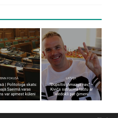
BNN FOKUSĀ
LATVIJA
ā | Politologa skats:
“Dupsītis jāmazgā nav,” –
ajā Saeimā varas
Kivičs satracina tautu ar
ms var apmest kūleni
viedokli par ģimeni