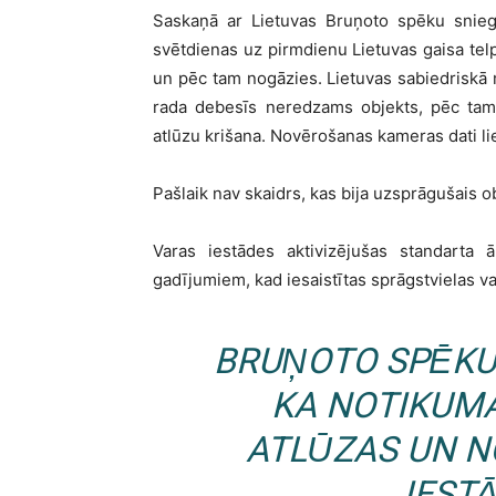
Saskaņā ar Lietuvas Bruņoto spēku sniegt
svētdienas uz pirmdienu Lietuvas gaisa telpā
un pēc tam nogāzies. Lietuvas sabiedriskā 
rada debesīs neredzams objekts, pēc ta
atlūzu krišana. Novērošanas kameras dati lie
Pašlaik nav skaidrs, kas bija uzsprāgušais o
Varas iestādes aktivizējušas standarta ā
gadījumiem, kad iesaistītas sprāgstvielas vai
BRUŅOTO SPĒKU
KA NOTIKUM
ATLŪZAS UN N
IEST