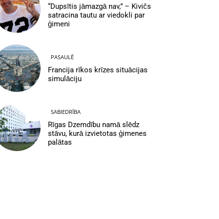
“Dupsītis jāmazgā nav,” – Kivičs
satracina tautu ar viedokli par
ģimeni
PASAULĒ
Francija rīkos krīzes situācijas
simulāciju
SABIEDRĪBA
Rīgas Dzemdību namā slēdz
stāvu, kurā izvietotas ģimenes
palātas