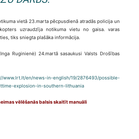
otikuma vietā 23.marta pēcpusdienā atradās policija un
kopters uzraudzīja notikuma vietu no gaisa. varas
ies, tiks sniegta plašāka informācija.
(Inga Ruginienė) 24.martā sasaukusi Valsts Drošības
://www.lrt.lt/en/news-in-english/19/2876493/possible-
ttime-explosion-in-southern-lithuania
aeimas vēlēšanās balsis skaitīt manuāli