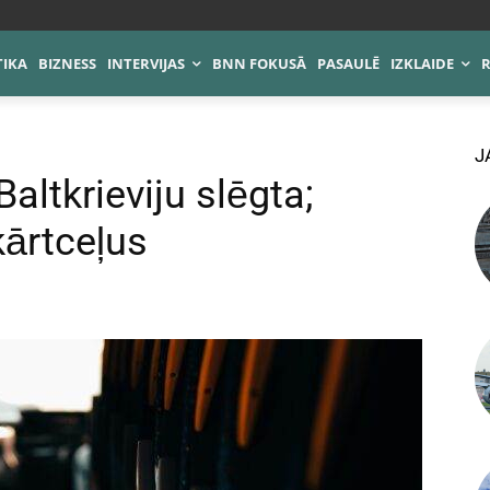
TIKA
BIZNESS
INTERVIJAS
BNN FOKUSĀ
PASAULĒ
IZKLAIDE
J
altkrieviju slēgta;
kārtceļus