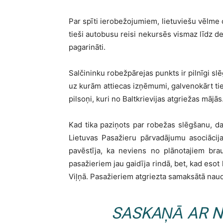
Par spīti ierobežojumiem, lietuviešu vēlme 
tieši autobusu reisi nekursēs vismaz līdz de
pagarināti.
Salčininku robežpārejas punkts ir pilnīgi s
uz kurām attiecas izņēmumi, galvenokārt tie
pilsoņi, kuri no Baltkrievijas atgriežas mājās
Kad tika paziņots par robežas slēgšanu, daži
Lietuvas Pasažieru pārvadājumu asociācij
pavēstīja, ka neviens no plānotajiem bra
pasažieriem jau gaidīja rindā, bet, kad esot
Viļņā. Pasažieriem atgriezta samaksātā naud
SASKAŅĀ AR N