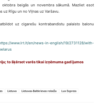
ti oktobra beigās un novembra sākumā. Mazliet esot
s uz Rīgu un no Viļnas uz Varšavu.
, atbildot uz cigarešu kontrabandistu palaisto balonu
https://www.lrt.lt/en/news-in-english/19/2731128/with-
belarus
eviju; to šķērsot varēs tikai izņēmuma gadījumos
es
Lietuva
Lietuvas-Baltkrievas robeža
Lux Express