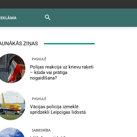
REKLĀMA
AUNĀKĀS ZIŅAS
PASAULĒ
Polijas reakcija uz krievu raķeti
– kļūda vai prātīga
nogaidīšana?
PASAULĒ
Vācijas policija izmeklē
spridzekli Leipcigas lidostā
SABIEDRĪBA