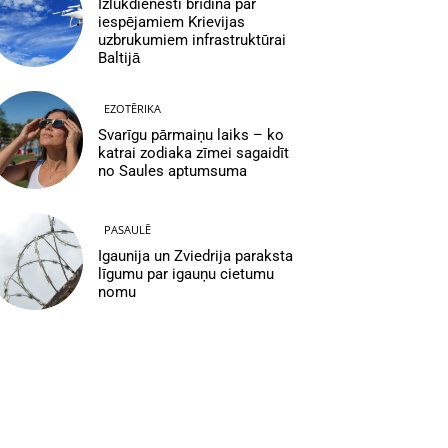
Izlūkdienesti brīdina par
iespējamiem Krievijas
uzbrukumiem infrastruktūrai
Baltijā
EZOTĒRIKA
Svarīgu pārmaiņu laiks – ko
katrai zodiaka zīmei sagaidīt
no Saules aptumsuma
PASAULĒ
Igaunija un Zviedrija paraksta
līgumu par igauņu cietumu
nomu