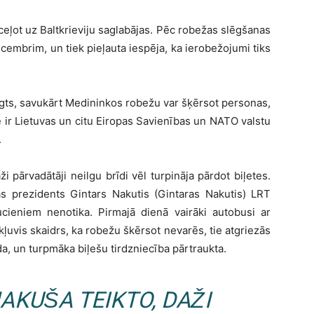
ceļot uz Baltkrieviju saglabājas. Pēc robežas slēgšanas
cembrim, un tiek pieļauta iespēja, ka ierobežojumi tiks
lēgts, savukārt Medininkos robežu var šķērsot personas,
 ir Lietuvas un citu Eiropas Savienības un NATO valstu
.
 pārvadātāji neilgu brīdi vēl turpināja pārdot biļetes.
as prezidents Gintars Nakutis (Gintaras Nakutis) LRT
ucieniem nenotika. Pirmajā dienā vairāki autobusi ar
 kļuvis skaidrs, ka robežu škērsot nevarēs, tie atgriezās
a, un turpmāka biļešu tirdzniecība pārtraukta.
AKUŠA TEIKTO, DAŽI