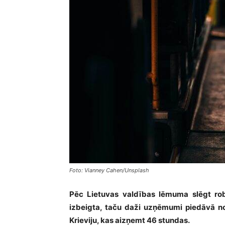
Foto: Vianney Cahen/Unsplash
Pēc Lietuvas valdības lēmuma slēgt robe
izbeigta, taču daži uzņēmumi piedāvā nok
Krieviju, kas aizņemt 46 stundas.