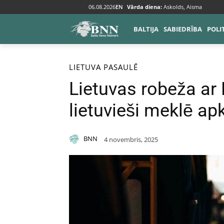
06.08.2026
EN
Vārda diena:
Askolds, Aisma
BALTIJA
SABIEDRĪBA
POLI
Sākums
Baltija
Lietuva
LIETUVA
PASAULĒ
Lietuvas robeža ar B
lietuvieši meklē ap
BNN
4 novembris, 2025