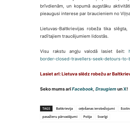
brīvdienām, un kopumā augstāku aktivitā
pieaugusi interese par braucieniem no Viļņa
Lietuvas-Baltkrievijas robeža tika slēgta
radītajiem traucējumiem lidostās.
Visu rakstu angļu valodā lasiet šeit:
border-closed-travellers-seek-detours-to-
Lasiet arī: Lietuva slēdz robežu ar Baltkri
Seko mums arī
Facebook
,
Draugiem
un
X
!
TAGS
Baltkrievija
ceļošanas ierobežojumi
Ecolin
pasažieru pārvadājumi
Polija
Svarīgi