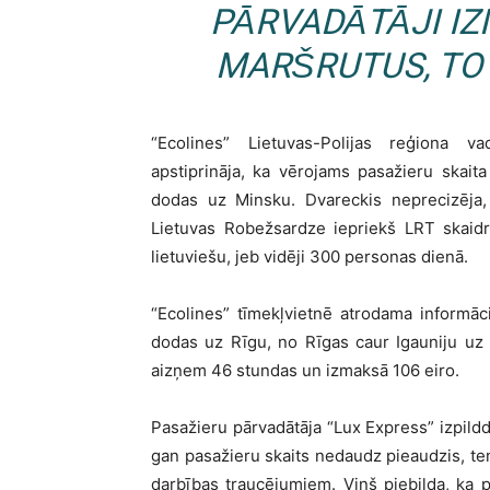
PĀRVADĀTĀJI I
MARŠRUTUS, TO 
“Ecolines” Lietuvas-Polijas reģiona v
apstiprināja, ka vērojams pasažieru skait
dodas uz Minsku. Dvareckis neprecizēja,
Lietuvas Robežsardze iepriekš LRT skaidr
lietuviešu, jeb vidēji 300 personas dienā.
“Ecolines” tīmekļvietnē atrodama informāc
dodas uz Rīgu, no Rīgas caur Igauniju uz
aizņem 46 stundas un izmaksā 106 eiro.
Pasažieru pārvadātāja “Lux Express” izpildd
gan pasažieru skaits nedaudz pieaudzis, tend
darbības traucējumiem. Viņš piebilda, ka 