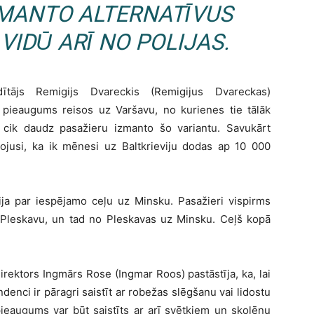
ZMANTO ALTERNATĪVUS
VIDŪ ARĪ NO POLIJAS.
adītājs Remigijs Dvareckis (Remigijus Dvareckas)
a pieaugums reisos uz Varšavu, no kurienes tie tālāk
 cik daudz pasažieru izmanto šo variantu. Savukārt
ojusi, ka ik mēnesi uz Baltkrieviju dodas ap 10 000
ija par iespējamo ceļu uz Minsku. Pasažieri vispirms
 Pleskavu, un tad no Pleskavas uz Minsku. Ceļš kopā
irektors Ingmārs Rose (Ingmar Roos) pastāstīja, ka, lai
enci ir pāragri saistīt ar robežas slēgšanu vai lidostu
pieaugums var būt saistīts ar arī svētkiem un skolēnu