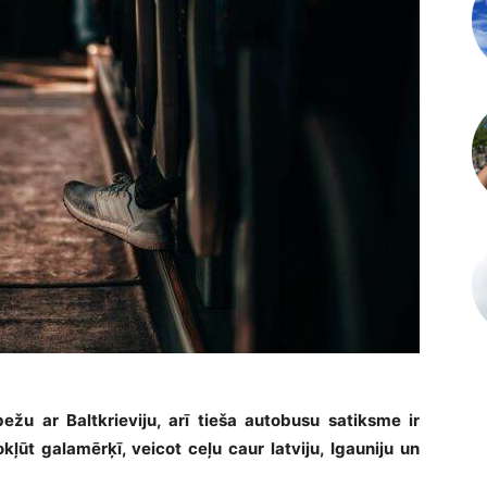
žu ar Baltkrieviju, arī tieša autobusu satiksme ir
ļūt galamērķī, veicot ceļu caur latviju, Igauniju un