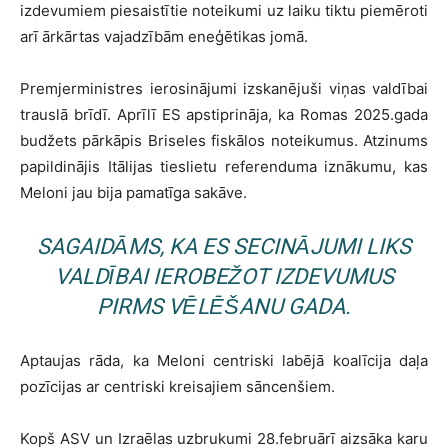
izdevumiem piesaistītie noteikumi uz laiku tiktu piemēroti
arī ārkārtas vajadzībām eneģētikas jomā.
Premjerministres ierosinājumi izskanējuši viņas valdībai
trauslā brīdī. Aprīlī ES apstiprināja, ka Romas 2025.gada
budžets pārkāpis Briseles fiskālos noteikumus. Atzinums
papildinājis Itālijas tieslietu referenduma iznākumu, kas
Meloni jau bija pamatīga sakāve.
SAGAIDĀMS, KA ES SECINĀJUMI LIKS
VALDĪBAI IEROBEŽOT IZDEVUMUS
PIRMS VĒLĒŠANU GADA.
Aptaujas rāda, ka Meloni centriski labējā koalīcija daļa
pozīcijas ar centriski kreisajiem sāncenšiem.
Kopš ASV un Izraēlas uzbrukumi 28.februārī aizsāka karu