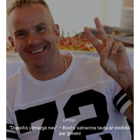
LATVIJA
“Dupsītis jāmazgā nav,” – Kivičs satracina tautu ar viedokli
par ģimeni