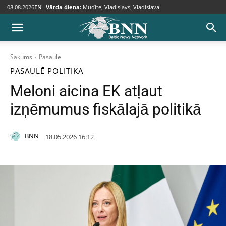
08.08.2026
EN
Vārda diena:
Mudīte, Vladislavs, Vladislava
Sākums
Pasaulē
PASAULĒ
POLITIKA
Meloni aicina EK atļaut
izņēmumus fiskālajā politikā
BNN
18.05.2026 16:12