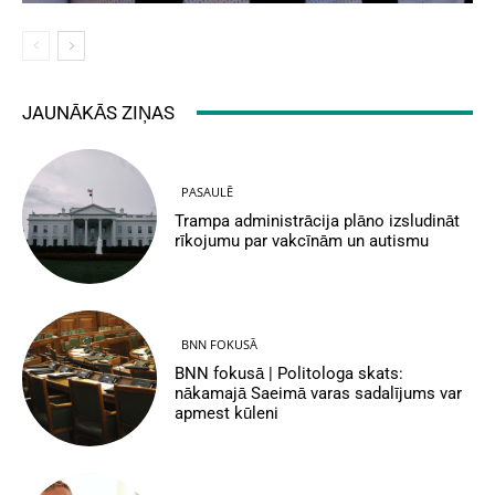
JAUNĀKĀS ZIŅAS
PASAULĒ
Trampa administrācija plāno izsludināt
rīkojumu par vakcīnām un autismu
BNN FOKUSĀ
BNN fokusā | Politologa skats:
nākamajā Saeimā varas sadalījums var
apmest kūleni