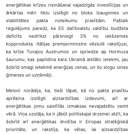
enerģētikas krīzes risināšanai vajadzīgās investīcijas un
ārkārtas mēri tiktu izslēgti no bloka Izaugsmes un
stabilitātes pakta noteikumu prasībām. Pašlaik
regulējums paredz, ka ES dalībvalstu valdību budžeta
deficīts nedrīkst pārsniegt 3% no iekšzemes
kopprodukta. Itālijas premjerministre vēstulē rakstījusi,
ka krīze Tuvajos Austrumos un spriedze ap Hormuza
šaurumu, kas papildina kara Ukrainā atstāto ietekmi, jau
šobrīd smagi ietekmē enerģijas cenas, un šo slogu iznes
ģimenes un uzņēmēji.
Meloni norādija, ka, tieši tāpat, kā no pakta prasību
aprēķina izslēgti aizsardzības izdevumi, arī ar
enerģētikas jomu saistītās izmaksas nevajadzētu ņemt
vērā. Viņa uzstāja, ka ir jābūt politiskajai drosmei atzīt, ka
šobrīd arī enerģētikas drošība ir Eiropas stratēģiskā
prioritāte, un rakstīja, ka vēlas, lai aizsardzības