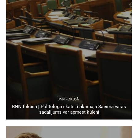
BNN FOKUSĀ
BNN fokusā | Politologa skats: nākamajā Saeimā varas
sadalījums var apmest kūleni