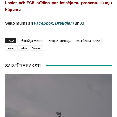
Lasiet arī: ECB brīdina par iespējamu procentu likmju
kāpumu
Seko mums arī
Facebook
,
Draugiem
un
X
!
TAGS
Džordžija Meloni
Eiropas Komisija
enerģētikas krīze
Irāna
Itālija
Svarīgi
SAISTĪTIE RAKSTI