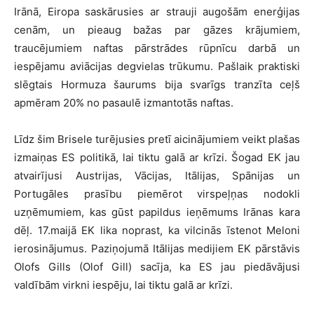
Irānā, Eiropa saskārusies ar strauji augošām enerģijas
cenām, un pieaug bažas par gāzes krājumiem,
traucējumiem naftas pārstrādes rūpnīcu darbā un
iespējamu aviācijas degvielas trūkumu. Pašlaik praktiski
slēgtais Hormuza šaurums bija svarīgs tranzīta ceļš
apmēram 20% no pasaulē izmantotās naftas.
Līdz šim Brisele turējusies pretī aicinājumiem veikt plašas
izmaiņas ES politikā, lai tiktu galā ar krīzi. Šogad EK jau
atvairījusi Austrijas, Vācijas, Itālijas, Spānijas un
Portugāles prasību piemērot virspeļņas nodokli
uzņēmumiem, kas gūst papildus ieņēmums Irānas kara
dēļ. 17.maijā EK lika noprast, ka vilcinās īstenot Meloni
ierosinājumus. Paziņojumā Itālijas medijiem EK pārstāvis
Olofs Gills (Olof Gill) sacīja, ka ES jau piedāvājusi
valdībām virkni iespēju, lai tiktu galā ar krīzi.