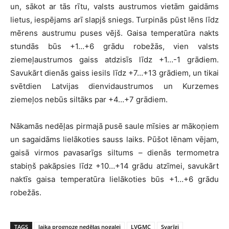
un, sākot ar tās rītu, valsts austrumos vietām gaidāms
lietus, iespējams arī slapjš sniegs. Turpinās pūst lēns līdz
mērens austrumu puses vējš. Gaisa temperatūra nakts
stundās būs +1…+6 grādu robežās, vien valsts
ziemeļaustrumos gaiss atdzisīs līdz +1…-1 grādiem.
Savukārt dienās gaiss iesils līdz +7…+13 grādiem, un tikai
svētdien Latvijas dienvidaustrumos un Kurzemes
ziemeļos nebūs siltāks par +4…+7 grādiem.
Nākamās nedēļas pirmajā pusē saule mīsies ar mākoņiem
un sagaidāms lielākoties sauss laiks. Pūšot lēnam vējam,
gaisā virmos pavasarīgs siltums – dienās termometra
stabiņš pakāpsies līdz +10…+14 grādu atzīmei, savukārt
naktīs gaisa temperatūra lielākoties būs +1…+6 grādu
robežās.
TAGS
laika prognoze nedēļas nogalei
LVĢMC
Svarīgi