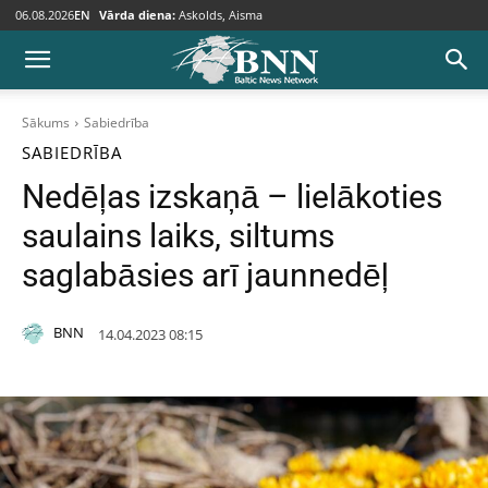
06.08.2026
EN
Vārda diena:
Askolds, Aisma
Sākums
Sabiedrība
SABIEDRĪBA
Nedēļas izskaņā – lielākoties
saulains laiks, siltums
saglabāsies arī jaunnedēļ
BNN
14.04.2023 08:15