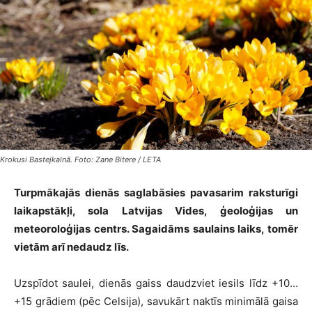
Krokusi Bastejkalnā. Foto: Zane Bitere / LETA
Turpmākajās dienās saglabāsies pavasarim raksturīgi
laikapstākļi, sola Latvijas Vides, ģeoloģijas un
meteoroloģijas centrs. Sagaidāms saulains laiks, tomēr
vietām arī nedaudz līs.
Uzspīdot saulei, dienās gaiss daudzviet iesils līdz +10…
+15 grādiem (pēc Celsija), savukārt naktīs minimālā gaisa