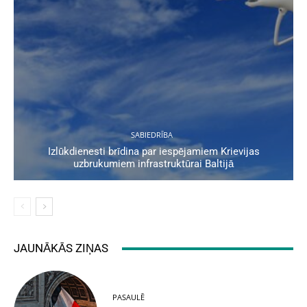
SABIEDRĪBA
Izlūkdienesti brīdina par iespējamiem Krievijas
uzbrukumiem infrastruktūrai Baltijā
JAUNĀKĀS ZIŅAS
PASAULĒ