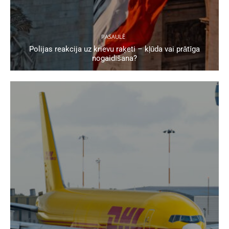
PASAULĒ
Polijas reakcija uz krievu raķeti – kļūda vai prātīga
nogaidīšana?