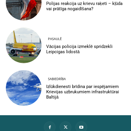
Polijas reakcija uz krievu raķeti – kļūda
vai prātīga nogaidīšana?
PASAULĒ
Vācijas policija izmeklē spridzekli
Leipcigas lidostā
SABIEDRĪBA
Izlūkdienesti brīdina par iespējamiem
Krievijas uzbrukumiem infrastruktūrai
Baltijā