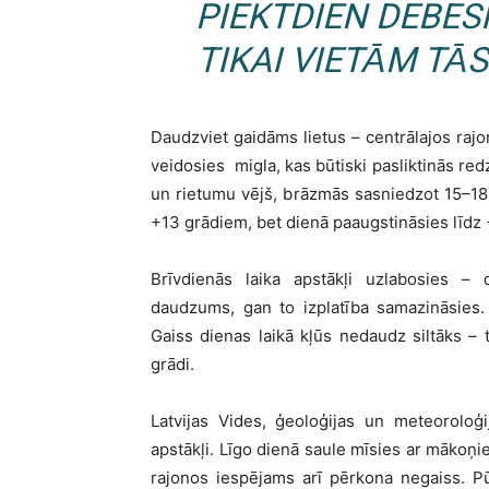
PIEKTDIEN DEBES
TIKAI VIETĀM TĀS
Daudzviet gaidāms lietus – centrālajos rajo
veidosies migla, kas būtiski pasliktinās re
un rietumu vējš, brāzmās sasniedzot 15–18
+13 grādiem, bet dienā paaugstināsies līd
Brīvdienās laika apstākļi uzlabosies –
daudzums, gan to izplatība samazināsies.
Gaiss dienas laikā kļūs nedaudz siltāks –
grādi.
Latvijas Vides, ģeoloģijas un meteoroloģ
apstākļi. Līgo dienā saule mīsies ar mākoņie
rajonos iespējams arī pērkona negaiss. P