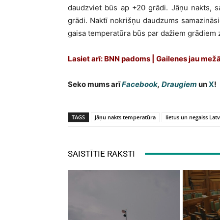
daudzviet būs ap +20 grādi. Jāņu nakts, s
grādi. Naktī nokrišņu daudzums samazināsi
gaisa temperatūra būs par dažiem grādiem 
Lasiet arī: BNN padoms | Gailenes jau mežā!
Seko mums arī
Facebook
,
Draugiem
un
X
!
TAGS
Jāņu nakts temperatūra
lietus un negaiss Latv
SAISTĪTIE RAKSTI