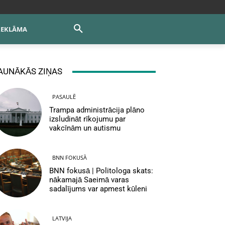
REKLĀMA
AUNĀKĀS ZIŅAS
PASAULĒ
Trampa administrācija plāno
izsludināt rīkojumu par
vakcīnām un autismu
BNN FOKUSĀ
BNN fokusā | Politologa skats:
nākamajā Saeimā varas
sadalījums var apmest kūleni
LATVIJA