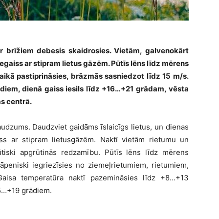
 brīžiem debesis skaidrosies. Vietām, galvenokārt
egaiss ar stipram lietus gāzēm. Pūtīs lēns līdz mērens
laikā pastiprināsies, brāzmās sasniedzot līdz 15 m/s.
diem, dienā gaiss iesils līdz +16…+21 grādam,
vēsta
as centrā.
dzums. Daudzviet gaidāms īslaicīgs lietus, un dienas
ss ar stipram lietusgāzēm. Naktī vietām rietumu un
ūtiski apgrūtinās redzamību. Pūtīs lēns līdz mērens
āpeniski iegriezīsies no ziemeļrietumiem, rietumiem,
 Gaisa temperatūra naktī pazemināsies līdz +8…+13
15…+19 grādiem.