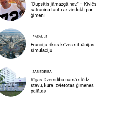
“Dupsītis jāmazgā nav,” – Kivičs
satracina tautu ar viedokli par
ģimeni
PASAULĒ
Francija rīkos krīzes situācijas
simulāciju
SABIEDRĪBA
Rīgas Dzemdību namā slēdz
stāvu, kurā izvietotas ģimenes
palātas