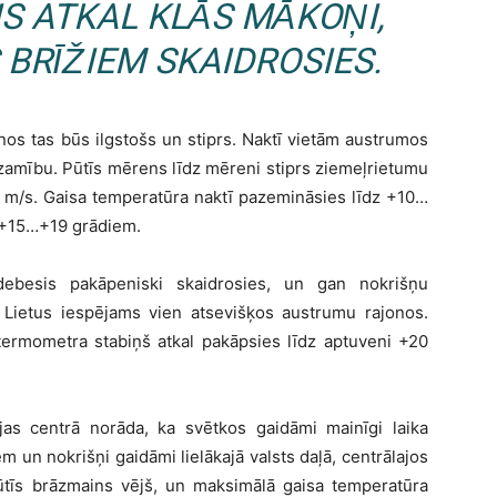
IS ATKAL KLĀS MĀKOŅI,
 BRĪŽIEM SKAIDROSIES.
nos tas būs ilgstošs un stiprs. Naktī vietām austrumos
dzamību. Pūtīs mērens līdz mēreni stiprs ziemeļrietumu
 m/s. Gaisa temperatūra naktī pazemināsies līdz +10…
z +15…+19 grādiem.
 debesis pakāpeniski skaidrosies, un gan nokrišņu
 Lietus iespējams vien atsevišķos austrumu rajonos.
 termometra stabiņš atkal pakāpsies līdz aptuveni +20
ijas centrā norāda, ka svētkos gaidāmi mainīgi laika
m un nokrišņi gaidāmi lielākajā valsts daļā, centrālajos
ūtīs brāzmains vējš, un maksimālā gaisa temperatūra