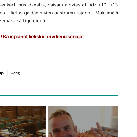
avukārt, būs dzestra, gaisam atdziestot līdz +10…+13
es – lietus gaidāms vien austrumu rajonos. Maksimālā
zemāka kā Līgo dienā.
 Kā ieplānot lielisku brīvdienu sēņojot
ijā
Svarīgi