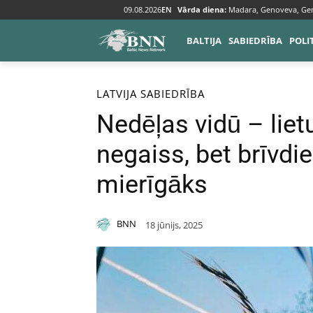
09.08.2026
EN
Vārda diena:
Madara, Genoveva, Ge
BALTIJA
SABIEDRĪBA
POLI
Sākums
Baltija
Latvija
LATVIJA
SABIEDRĪBA
Nedēļas vidū – liet
negaiss, bet brīvdie
mierīgāks
BNN
18 jūnijs, 2025