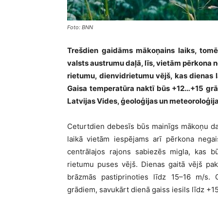
Foto: BNN
Trešdien gaidāms mākoņains laiks, tomēr
valsts austrumu daļā, līs, vietām pērkona n
rietumu, dienvidrietumu vējš, kas dienas 
Gaisa temperatūra naktī būs +12…+15 grā
Latvijas Vides, ģeoloģijas un meteoroloģij
Ceturtdien debesīs būs mainīgs mākoņu dau
laikā vietām iespējams arī pērkona negai
centrālajos rajons sabiezēs migla, kas b
rietumu puses vējš. Dienas gaitā vējš pak
brāzmās pastiprinoties līdz 15–16 m/s.
grādiem, savukārt dienā gaiss iesils līdz +