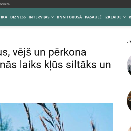
novefa
TIKA
BIZNESS
INTERVIJAS
BNN FOKUSĀ
PASAULĒ
IZKLAIDE
J
us, vējš un pērkona
nās laiks kļūs siltāks un