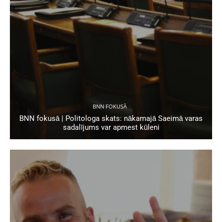
BNN FOKUSĀ
BNN fokusā | Politologa skats: nākamajā Saeimā varas
sadalījums var apmest kūleni