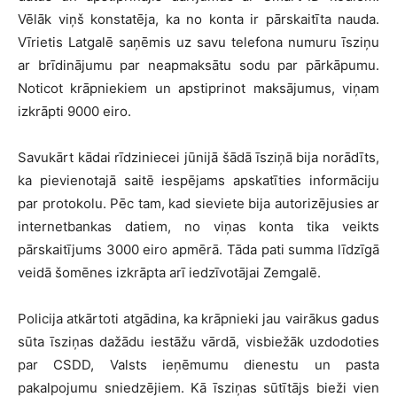
Vēlāk viņš konstatēja, ka no konta ir pārskaitīta nauda.
Vīrietis Latgalē saņēmis uz savu telefona numuru īsziņu
ar brīdinājumu par neapmaksātu sodu par pārkāpumu.
Noticot krāpniekiem un apstiprinot maksājumus, viņam
izkrāpti 9000 eiro.
Savukārt kādai rīdziniecei jūnijā šādā īsziņā bija norādīts,
ka pievienotajā saitē iespējams apskatīties informāciju
par protokolu. Pēc tam, kad sieviete bija autorizējusies ar
internetbankas datiem, no viņas konta tika veikts
pārskaitījums 3000 eiro apmērā. Tāda pati summa līdzīgā
veidā šomēnes izkrāpta arī iedzīvotājai Zemgalē.
Policija atkārtoti atgādina, ka krāpnieki jau vairākus gadus
sūta īsziņas dažādu iestāžu vārdā, visbiežāk uzdodoties
par CSDD, Valsts ieņēmumu dienestu un pasta
pakalpojumu sniedzējiem. Kā īsziņas sūtītājs bieži vien