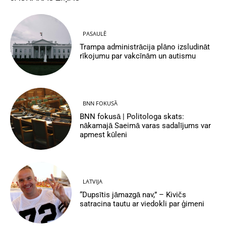
PASAULĒ
Trampa administrācija plāno izsludināt
rīkojumu par vakcīnām un autismu
BNN FOKUSĀ
BNN fokusā | Politologa skats:
nākamajā Saeimā varas sadalījums var
apmest kūleni
LATVIJA
“Dupsītis jāmazgā nav,” – Kivičs
satracina tautu ar viedokli par ģimeni