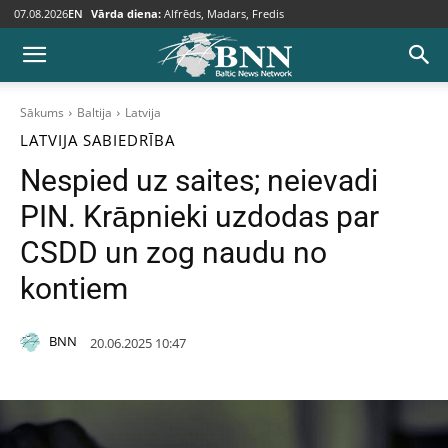
07.08.2026
EN
Vārda diena:
Alfrēds, Madars, Fredis
Sākums
Baltija
Latvija
LATVIJA
SABIEDRĪBA
Nespied uz saites; neievadi
PIN. Krāpnieki uzdodas par
CSDD un zog naudu no
kontiem
BNN
20.06.2025 10:47