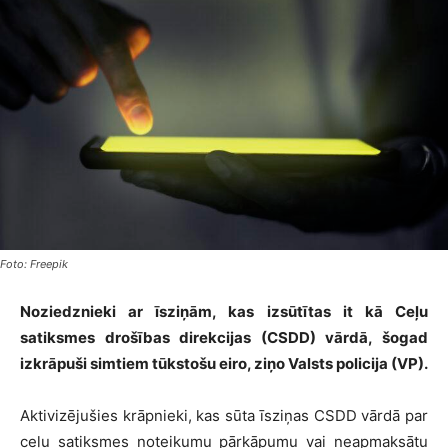
Foto: Freepik
Noziedznieki ar īsziņām, kas izsūtītas it kā Ceļu
satiksmes drošības direkcijas (CSDD) vārdā, šogad
izkrāpuši simtiem tūkstošu eiro, ziņo Valsts policija (VP).
Aktivizējušies krāpnieki, kas sūta īsziņas CSDD vārdā par
ceļu satiksmes noteikumu pārkāpumu vai neapmaksātu