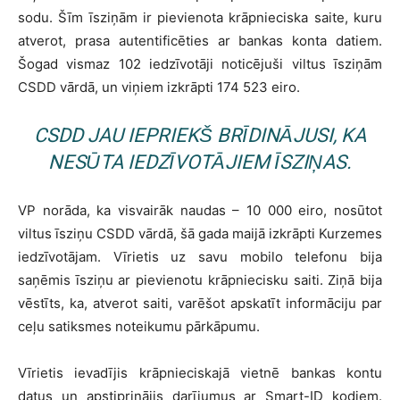
sodu. Šīm īsziņām ir pievienota krāpnieciska saite, kuru
atverot, prasa autentificēties ar bankas konta datiem.
Šogad vismaz 102 iedzīvotāji noticējuši viltus īsziņām
CSDD vārdā, un viņiem izkrāpti 174 523 eiro.
CSDD JAU IEPRIEKŠ BRĪDINĀJUSI, KA
NESŪTA IEDZĪVOTĀJIEM ĪSZIŅAS.
VP norāda, ka visvairāk naudas – 10 000 eiro, nosūtot
viltus īsziņu CSDD vārdā, šā gada maijā izkrāpti Kurzemes
iedzīvotājam. Vīrietis uz savu mobilo telefonu bija
saņēmis īsziņu ar pievienotu krāpniecisku saiti. Ziņā bija
vēstīts, ka, atverot saiti, varēšot apskatīt informāciju par
ceļu satiksmes noteikumu pārkāpumu.
Vīrietis ievadījis krāpnieciskajā vietnē bankas kontu
datus un apstiprinājis darījumus ar Smart-ID kodiem.