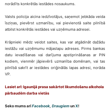
norādīts konkrētās iestādes nosaukums.
Valsts policija aicina iedzīvotājus, saņemot jebkāda veida
īsziņas, pievērst uzmanību, vai pievienotā saite pilnībā
atbilst konkrētās iestādes vai uzņēmuma adresei.
Krāpnieki mēdz veidot saites, kas var atgādināt dažādu
iestāžu vai uzņēmumu mājaslapu adreses. Pirms bankas
datu ievadīšanas vai darījuma apstiprināšanas ar PIN
kodiem, vienmēr jāpievērš uzmanība domēnam, vai tas
pilnībā sakrīt ar iestādes oriģinālās lapas adresi, norāda
VP.
Lasiet arī: Igaunijā prasa sakārtot likumdošanu alkohola
pārbaudēm darba vietās
Seko mums arī
Facebook
,
Draugiem
un
X
!