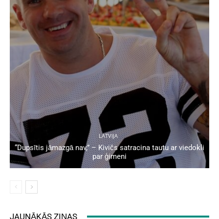
LATVIJA
“Dupsītis jāmazgā nav,” – Kivičs satracina tautu ar viedokli
par ģimeni
JAUNĀKĀS ZIŅAS