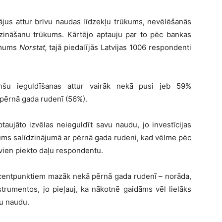
tājus attur brīvu naudas līdzekļu trūkums, nevēlēšanās
ī zināšanu trūkums. Kārtējo aptauju par to pēc bankas
ēmums
Norstat,
tajā piedalījās Latvijas 1006 respondenti
nšu ieguldīšanas attur vairāk nekā pusi jeb 59%
 pērnā gada rudenī (56%).
aujāto izvēlas neieguldīt savu naudu, jo investīcijas
pums salīdzinājumā ar pērnā gada rudeni, kad vēlme pēc
vien piekto daļu respondentu.
rocentpunktiem mazāk nekā pērnā gada rudenī – norāda,
trumentos, jo pieļauj, ka nākotnē gaidāms vēl lielāks
vu naudu.