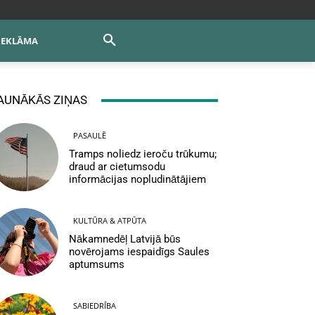
REKLĀMA
AUNĀKĀS ZIŅAS
PASAULĒ
Tramps noliedz ieroču trūkumu;
draud ar cietumsodu
informācijas nopludinātājiem
KULTŪRA & ATPŪTA
Nākamnedēļ Latvijā būs
novērojams iespaidīgs Saules
aptumsums
SABIEDRĪBA