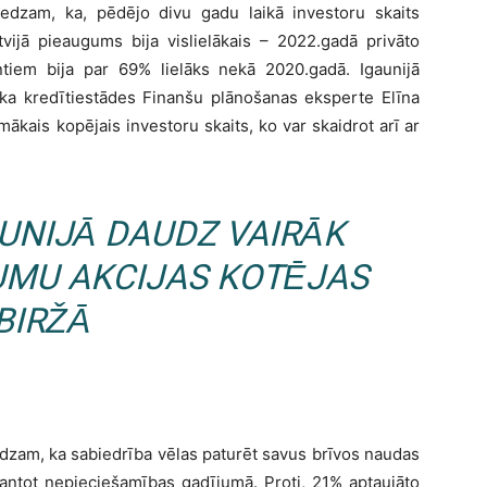
 redzam, ka, pēdējo divu gadu laikā investoru skaits
atvijā pieaugums bija vislielākais – 2022.gadā privāto
entiem bija par 69% lielāks nekā 2020.gadā. Igaunijā
ka kredītiestādes Finanšu plānošanas eksperte Elīna
mākais kopējais investoru skaits, ko var skaidrot arī ar
AUNIJĀ DAUDZ VAIRĀK
UMU AKCIJAS KOTĒJAS
BIRŽĀ
edzam, ka sabiedrība vēlas paturēt savus brīvos naudas
zmantot nepieciešamības gadījumā. Proti, 21% aptaujāto