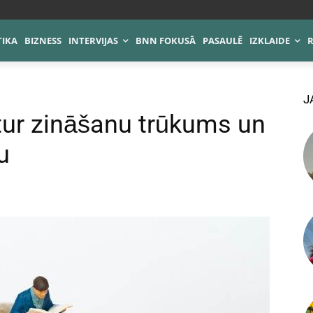
TIKA
BIZNESS
INTERVIJAS
BNN FOKUSĀ
PASAULĒ
IZKLAIDE
J
tur zināšanu trūkums un
u