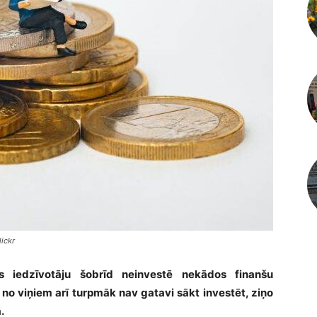
lickr
s iedzīvotāju šobrīd neinvestē nekādos finanšu
 no viņiem arī turpmāk nav gatavi sākt investēt, ziņo
.