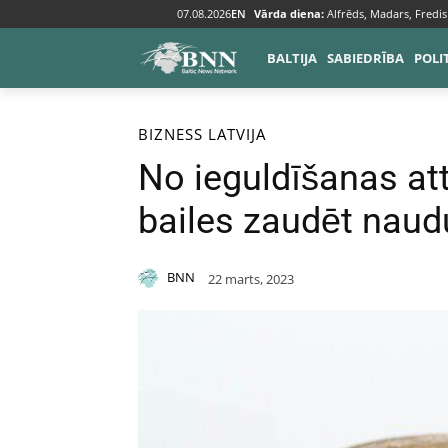
07.08.2026
EN
Vārda diena:
Alfrēds, Madars, Fredis
BALTIJA
SABIEDRĪBA
POLI
Sākums
Bizness
BIZNESS
LATVIJA
No ieguldīšanas at
bailes zaudēt naud
BNN
22 marts, 2023