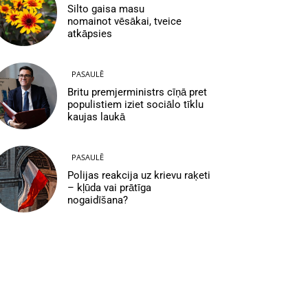
Silto gaisa masu
nomainot vēsākai, tveice
atkāpsies
PASAULĒ
Britu premjerministrs cīņā pret
populistiem iziet sociālo tīklu
kaujas laukā
PASAULĒ
Polijas reakcija uz krievu raķeti
– kļūda vai prātīga
nogaidīšana?