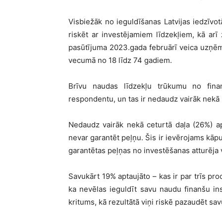
Visbiežāk no ieguldīšanas Latvijas iedzīvo
riskēt ar investējamiem līdzekļiem, kā ar
pasūtījuma 2023.gada februārī veica uzņ
vecumā no 18 līdz 74 gadiem.
Brīvu naudas līdzekļu trūkumu no fina
respondentu, un tas ir nedaudz vairāk nekā
Nedaudz vairāk nekā ceturtā daļa (26%) apt
nevar garantēt peļņu. Šis ir ievērojams kā
garantētas peļņas no investēšanas atturēja 
Savukārt 19% aptaujāto – kas ir par trīs p
ka nevēlas ieguldīt savu naudu finanšu ins
kritums, kā rezultātā viņi riskē pazaudēt sa