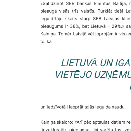
«Salīdzinot SEB bankas klientus Baltijā,
pieauga visās trīs valstīs. Turklāt tieši L
ieguldītāju skaits starp SEB Latvijas kli
pieaugums ir 38%, bet Lietuvā – 29%,» sa
Kalniņa. Tomēr Latvijā vēl joprojām ir visze
to, ka
LIETUVĀ UN IG
VIETĒJO UZŅĒM
un iedzīvotāji labprāt tajās iegulda naudu.
Kalniņa skaidro: «Arī pēc aptaujas datiem r
līdzekļus ātri pieejamus, lai varētu tos i