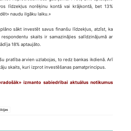
īvos līdzekļus norēķinu kontā vai krājkontā, bet 13%
ldēt» naudu ilgāku laiku.»
plāno sākt investēt savus finanšu līdzekļus, atzīst, ka
 respondentu skaits ir samazinājies salīdzinājumā ar
dīja 18% aptaujāto.
nšu pratība arvien uzlabojas, to redz bankas ikdienā. Arī
tāju skaits, kuri izprot investēšanas pamatprincipus.
«radošāk» izmanto sabiedrībai aktuālus notikumus
īcijas