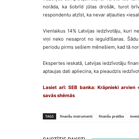
norāda, ka šobrīd jūtas drošāk, turot br
respondentu atzīst, ka nevar atļauties «iesa
Vienlaikus 14% Latvijas iedzīvotāju, kuri ne
viņi neko nesaprot no ieguldīšanas. Šādu
periodu pirms sešiem mēnešiem, kad tā norā
Ekspertes ieskatā, Latvijas iedzīvotāju fina
aptaujas dati apliecina, ka pieaudzis iedzīvo
Lasiet arī:
SEB banka: Krāpnieki arvien 
savās shēmās
TAGS
finanšu instrumenti
finanšu pratība
invest