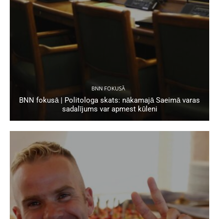
BNN FOKUSĀ
BNN fokusā | Politologa skats: nākamajā Saeimā varas
sadalījums var apmest kūleni