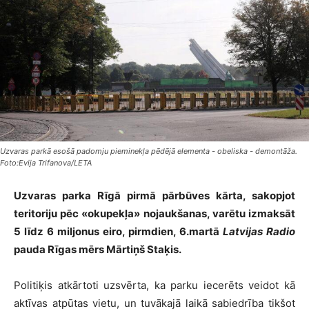
Uzvaras parkā esošā padomju pieminekļa pēdējā elementa - obeliska - demontāža.
Foto:Evija Trifanova/LETA
Uzvaras parka Rīgā pirmā pārbūves kārta, sakopjot
teritoriju pēc «okupekļa» nojaukšanas, varētu izmaksāt
5 līdz 6 miljonus eiro, pirmdien, 6.martā
Latvijas Radio
pauda Rīgas mērs Mārtiņš Staķis.
Politiķis atkārtoti uzsvērta, ka parku iecerēts veidot kā
aktīvas atpūtas vietu, un tuvākajā laikā sabiedrība tikšot