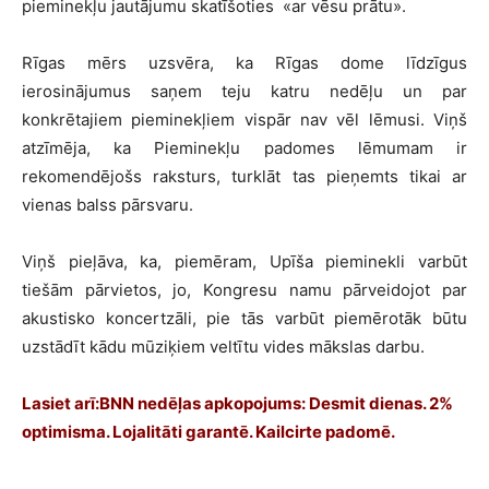
pieminekļu jautājumu skatīšoties
«
ar vēsu prātu
»
.
Rīgas mērs uzsvēra, ka Rīgas dome līdzīgus
ierosinājumus saņem teju katru nedēļu un par
konkrētajiem pieminekļiem vispār nav vēl lēmusi. Viņš
atzīmēja, ka Pieminekļu padomes lēmumam ir
rekomendējošs raksturs, turklāt tas pieņemts tikai ar
vienas balss pārsvaru.
Viņš pieļāva, ka, piemēram, Upīša pieminekli varbūt
tiešām pārvietos, jo, Kongresu namu pārveidojot par
akustisko koncertzāli, pie tās varbūt piemērotāk būtu
uzstādīt kādu mūziķiem veltītu vides mākslas darbu.
Lasiet arī:
BNN nedēļas apkopojums: Desmit dienas. 2%
optimisma. Lojalitāti garantē. Kailcirte padomē.