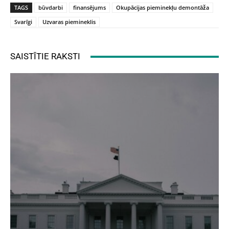
TAGS
būvdarbi
finansējums
Okupācijas pieminekļu demontāža
Svarīgi
Uzvaras piemineklis
SAISTĪTIE RAKSTI