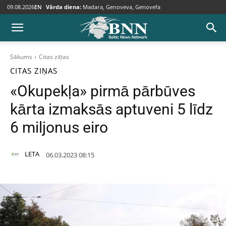
09.08.2026
EN
Vārda diena:
Madara, Genoveva, Genovefa
Sākums
Citas ziņas
CITAS ZIŅAS
«Okupekļa» pirmā pārbūves
kārta izmaksās aptuveni 5 līdz
6 miljonus eiro
LETA
06.03.2023 08:15