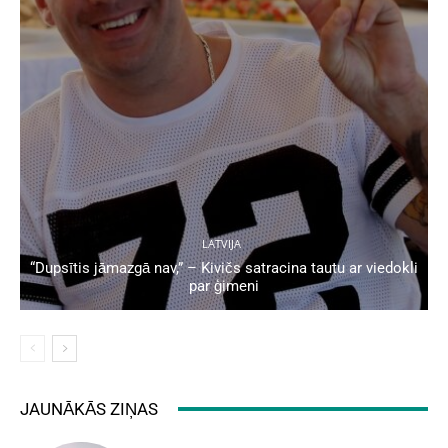
LATVIJA
“Dupsītis jāmazgā nav,” – Kivičs satracina tautu ar viedokli
par ģimeni
JAUNĀKĀS ZIŅAS