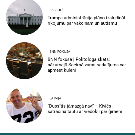
PASAULĒ
Trampa administrācija plāno izsludināt
rīkojumu par vakcīnām un autismu
BNN FOKUSĀ
BNN fokusā | Politologa skats:
nākamajā Saeimā varas sadalījums var
apmest kūleni
LATVIJA
“Dupsītis jāmazgā nav,” – Kivičs
satracina tautu ar viedokli par ģimeni