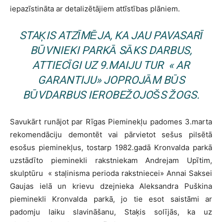
iepazīstināta ar detalizētājiem attīstības plāniem.
STAĶIS ATZĪMĒJA, KA JAU PAVASARĪ
BŪVNIEKI PARKĀ SĀKS DARBUS,
ATTIECĪGI UZ 9.MAIJU TUR
« AR
GARANTIJU
»
JOPROJĀM BŪS
BŪVDARBUS IEROBEŽOJOŠS ŽOGS.
Savukārt runājot par Rīgas Pieminekļu padomes 3.marta
rekomendāciju demontēt vai pārvietot sešus pilsētā
esošus pieminekļus, tostarp 1982.gadā Kronvalda parkā
uzstādīto pieminekli rakstniekam Andrejam Upītim,
skulptūru
«
staļinisma perioda rakstniecei
»
Annai Saksei
Gaujas ielā un krievu dzejnieka Aleksandra Puškina
pieminekli Kronvalda parkā, jo tie esot saistāmi ar
padomju laiku slavināšanu, Staķis solījās, ka uz