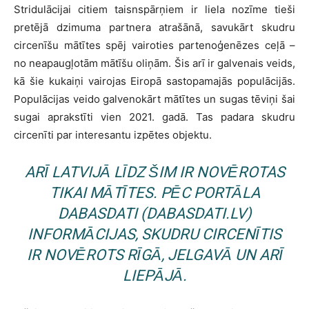
Stridulācijai citiem taisnspārņiem ir liela nozīme tieši
pretējā dzimuma partnera atrašānā, savukārt skudru
circenīšu mātītes spēj vairoties partenoģenēzes ceļā –
no neapaugļotām mātīšu oliņām. Šis arī ir galvenais veids,
kā šie kukaiņi vairojas Eiropā sastopamajās populācijās.
Populācijas veido galvenokārt mātītes un sugas tēviņi šai
sugai aprakstīti vien 2021. gadā. Tas padara skudru
circenīti par interesantu izpētes objektu.
ARĪ LATVIJĀ LĪDZ ŠIM IR NOVĒROTAS
TIKAI MĀTĪTES. PĒC PORTĀLA
DABASDATI (DABASDATI.LV)
INFORMĀCIJAS, SKUDRU CIRCENĪTIS
IR NOVĒROTS RĪGĀ, JELGAVĀ UN ARĪ
LIEPĀJĀ.