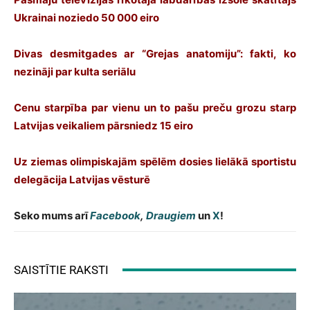
Ukrainai noziedo 50 000 eiro
Divas desmitgades ar “Grejas anatomiju”: fakti, ko
nezināji par kulta seriālu
Cenu starpība par vienu un to pašu preču grozu starp
Latvijas veikaliem pārsniedz 15 eiro
Uz ziemas olimpiskajām spēlēm dosies lielākā sportistu
delegācija Latvijas vēsturē
Seko mums arī
Facebook
,
Draugiem
un
X
!
SAISTĪTIE RAKSTI