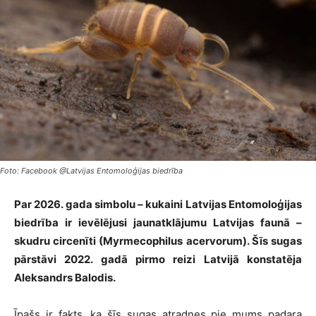
Foto: Facebook @Latvijas Entomoloģijas biedrība
Par 2026. gada simbolu – kukaini Latvijas Entomoloģijas
biedrība ir ievēlējusi jaunatklājumu Latvijas faunā –
skudru circenīti (Myrmecophilus acervorum). Šīs sugas
pārstāvi 2022. gadā pirmo reizi Latvijā konstatēja
Aleksandrs Balodis.
Īpašs ir fakts, ka šīs sugas atradnes pie mums padara