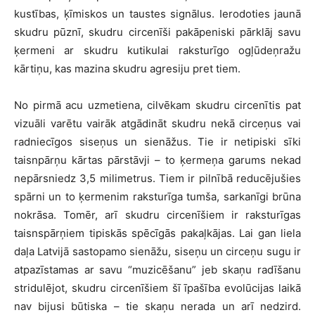
kustības, ķīmiskos un taustes signālus. Ierodoties jaunā
skudru pūznī, skudru circenīši pakāpeniski pārklāj savu
ķermeni ar skudru kutikulai raksturīgo ogļūdeņražu
kārtiņu, kas mazina skudru agresiju pret tiem.
No pirmā acu uzmetiena, cilvēkam skudru circenītis pat
vizuāli varētu vairāk atgādināt skudru nekā circeņus vai
radniecīgos siseņus un sienāžus. Tie ir netipiski sīki
taisnpārņu kārtas pārstāvji – to ķermeņa garums nekad
nepārsniedz 3,5 milimetrus. Tiem ir pilnībā reducējušies
spārni un to ķermenim raksturīga tumša, sarkanīgi brūna
nokrāsa. Tomēr, arī skudru circenīšiem ir raksturīgas
taisnspārņiem tipiskās spēcīgās pakaļkājas. Lai gan liela
daļa Latvijā sastopamo sienāžu, siseņu un circeņu sugu ir
atpazīstamas ar savu “muzicēšanu” jeb skaņu radīšanu
stridulējot, skudru circenīšiem šī īpašība evolūcijas laikā
nav bijusi būtiska – tie skaņu nerada un arī nedzird.