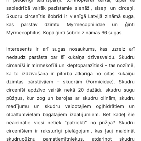
sabiedrībā vairāk pazīstamie sienāži, siseņi un circeņi.
Skudru circenītis šobrīd ir vienīgā Latvijā zināmā suga,
kas pārstāv dzimtu Myrmecophilidae un ģinti
Myrmecophilus. Kopā ģintī šobrīd zināmas 66 sugas.
Interesents ir arī sugas nosaukums, kas uzreiz arī
nedaudz pastāsta par šī kukaiņa dzīvesveidu. Skudru
circenīši ir mirmekofīli un kleptoparazītiski – tas nozīmē,
ka to izdzīvošana ir pilnībā atkarīga no citas kukaiņu
dzimtas pārstāvjiem – skudrām (Formicidae). Skudru
circenīši apdzīvo vairāk nekā 20 dažādu skudru sugu
pūžņus, kur zog un barojas ar skudru oliņām, skudru
medījumu un skudru veidotajiem ogļhidrātiem un
olbaltumvielām bagātajiem izdalījumiem. Bet kādēļ šie
neaicinātie viesi netiek “patriekti” no pūžņa? Skudru
circenīšiem ir raksturīgi pielāgojumi, kas ļauj maldināt
skudrupūžņu pamatiemītniekus, atdarinot skudru