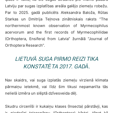
Latviju par sugas izplatības areāla galējo ziemeļu robežu.
Par to 2025. gadā publicēts Aleksandra Baloža, Rūtas
Starkas un Dmitrija Teļnova zinātniskais raksts “The
northernmost known observation of Myrmecophilus
acervorum and the first records of Myrmecophilidae
(Orthoptera, Ensifera) from Latvia” žurnālā “Journal of
Orthoptera Research”.
LIETUVĀ SUGA PIRMO REIZI TIKA
KONSTATĒTA 2017. GADĀ.
Nav skaidrs, vai suga izplatās ziemeļu virzienā klimata
pārmaiņu ietekmē, vai līdz šim tikusi nepamanīta tās
nelielā izmēra un slēptā dzīvesveida dēļ.
Skudru circenīši ir kukaiņu klases (Insecta) pārstāvji, kas
ir piederīgi taisnspārņu (Orthoptera) kārtai, tāpat kā