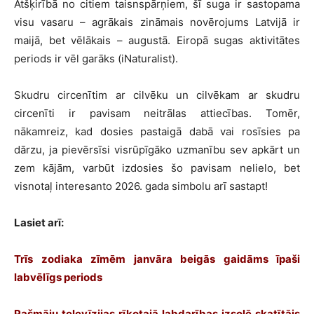
Atšķirībā no citiem taisnspārņiem, šī suga ir sastopama
visu vasaru – agrākais zināmais novērojums Latvijā ir
maijā, bet vēlākais – augustā. Eiropā sugas aktivitātes
periods ir vēl garāks (iNaturalist).
Skudru circenītim ar cilvēku un cilvēkam ar skudru
circenīti ir pavisam neitrālas attiecības. Tomēr,
nākamreiz, kad dosies pastaigā dabā vai rosīsies pa
dārzu, ja pievērsīsi visrūpīgāko uzmanību sev apkārt un
zem kājām, varbūt izdosies šo pavisam nelielo, bet
visnotaļ interesanto 2026. gada simbolu arī sastapt!
Lasiet arī:
Trīs zodiaka zīmēm janvāra beigās gaidāms īpaši
labvēlīgs periods
Pašmāju televīzijas rīkotajā labdarības izsolē skatītājs