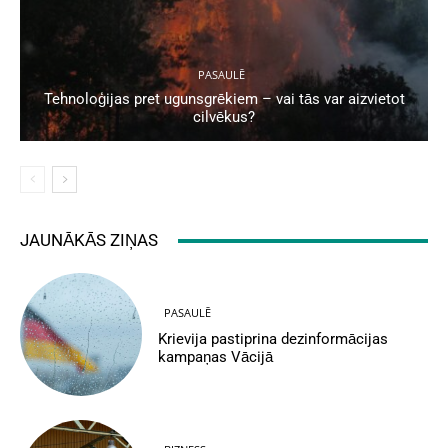
PASAULĒ
Tehnoloģijas pret ugunsgrēkiem – vai tās var aizvietot
cilvēkus?
JAUNĀKĀS ZIŅAS
PASAULĒ
Krievija pastiprina dezinformācijas
kampaņas Vācijā