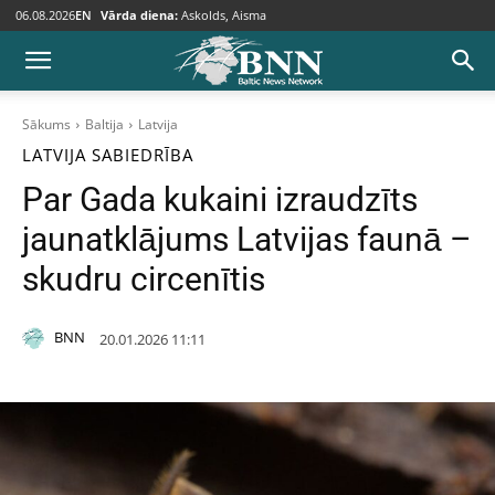
06.08.2026
EN
Vārda diena:
Askolds, Aisma
Sākums
Baltija
Latvija
LATVIJA
SABIEDRĪBA
Par Gada kukaini izraudzīts
jaunatklājums Latvijas faunā –
skudru circenītis
BNN
20.01.2026 11:11