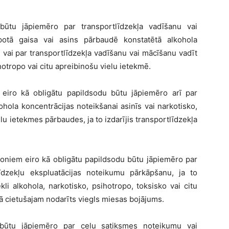
ūtu jāpiemēro par transportlīdzekļa vadīšanu vai
lpotā gaisa vai asins pārbaudē konstatētā alkohola
, vai par transportlīdzekļa vadīšanu vai mācīšanu vadīt
hotropo vai citu apreibinošu vielu ietekmē.
iro kā obligātu papildsodu būtu jāpiemēro arī par
hola koncentrācijas noteikšanai asinīs vai narkotisko,
elu ietekmes pārbaudes, ja to izdarījis transportlīdzekļa
joniem eiro kā obligātu papildsodu būtu jāpiemēro par
īdzekļu ekspluatācijas noteikumu pārkāpšanu, ja to
kli alkohola, narkotisko, psihotropo, toksisko vai citu
tā cietušajam nodarīts viegls miesas bojājums.
būtu jāpiemēro par ceļu satiksmes noteikumu vai