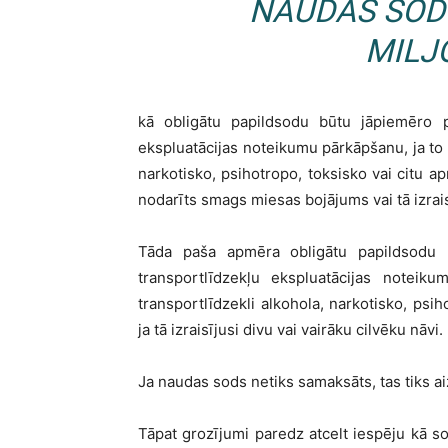
NAUDAS SODU
MILJ
kā obligātu papildsodu būtu jāpiemēro p
ekspluatācijas noteikumu pārkāpšanu, ja to i
narkotisko, psihotropo, toksisko vai citu ap
nodarīts smags miesas bojājums vai tā izraisī
Tāda paša apmēra obligātu papildsodu 
transportlīdzekļu ekspluatācijas noteik
transportlīdzekli alkohola, narkotisko, psih
ja tā izraisījusi divu vai vairāku cilvēku nāvi.
Ja naudas sods netiks samaksāts, tas tiks a
Tāpat grozījumi paredz atcelt iespēju kā s