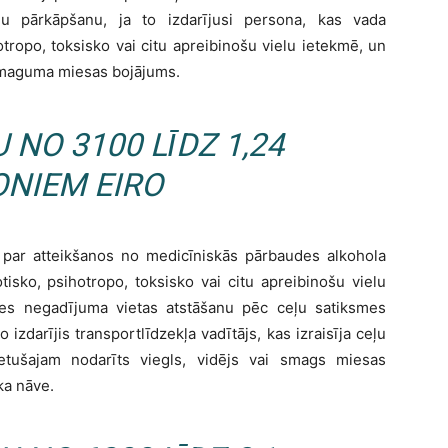
umu pārkāpšanu, ja to izdarījusi persona, kas vada
otropo, toksisko vai citu apreibinošu vielu ietekmē, un
 smaguma miesas bojājums.
NO 3100 LĪDZ 1,24
ONIEM EIRO
ī par atteikšanos no medicīniskās pārbaudes alkohola
tisko, psihotropo, toksisko vai citu apreibinošu vielu
es negadījuma vietas atstāšanu pēc ceļu satiksmes
 izdarījis transportlīdzekļa vadītājs, kas izraisīja ceļu
etušajam nodarīts viegls, vidējs vai smags miesas
ka nāve.