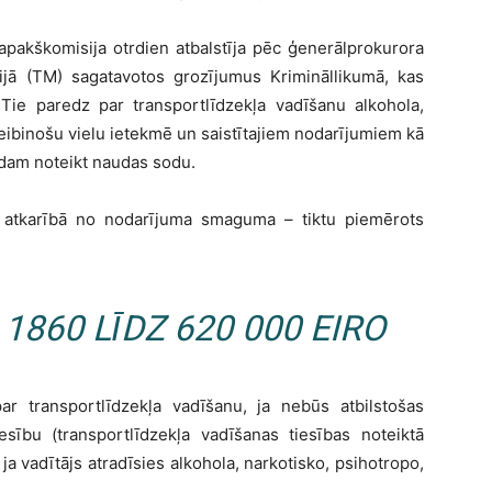
apakškomisija otrdien atbalstīja pēc ģenerālprokurora
rijā (TM) sagatavotos grozījumus Krimināllikumā, kas
 Tie paredz par transportlīdzekļa vadīšanu alkohola,
reibinošu vielu ietekmē un saistītajiem nodarījumiem kā
idam noteikt naudas sodu.
 atkarībā no nodarījuma smaguma – tiktu piemērots
860 LĪDZ 620 000 EIRO
r transportlīdzekļa vadīšanu, ja nebūs atbilstošas
iesību (transportlīdzekļa vadīšanas tiesības noteiktā
a vadītājs atradīsies alkohola, narkotisko, psihotropo,