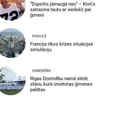
“Dupsītis jāmazgā nav,” – Kivičs
satracina tautu ar viedokli par
ģimeni
PASAULĒ
Francija rīkos krīzes situācijas
simulāciju
SABIEDRĪBA
Rīgas Dzemdību namā slēdz
stāvu, kurā izvietotas ģimenes
palātas