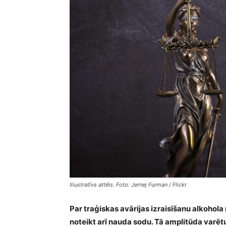
Iliustratīvs attēls. Foto: Jernej Furman / Flickr
Par traģiskas avārijas izraisīšanu alkoho
noteikt arī nauda sodu. Tā amplitūda varētu 