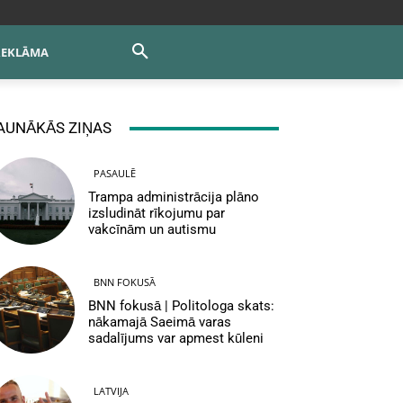
REKLĀMA
AUNĀKĀS ZIŅAS
PASAULĒ
Trampa administrācija plāno
izsludināt rīkojumu par
vakcīnām un autismu
BNN FOKUSĀ
BNN fokusā | Politologa skats:
nākamajā Saeimā varas
sadalījums var apmest kūleni
LATVIJA