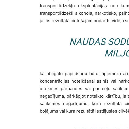
transportlīdzekļu ekspluatācijas noteik
transportlīdzekli alkohola, narkotisko, psih
ja tās rezultātā cietušajam nodarīts vidēja
NAUDAS SODU 
MILJ
kā obligātu papildsodu būtu jāpiemēro ar
koncentrācijas noteikšanai asinīs vai narko
ietekmes pārbaudes vai par ceļu satiksm
negadījuma, pārkāpjot noteikto kārtību, ja to
satiksmes negadījumu, kura rezultātā ci
bojājums vai kura rezultātā iestājusies cilvē