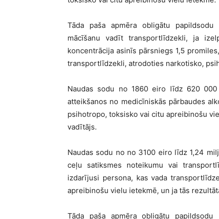
Tāda paša apmēra obligātu papildsodu b
mācīšanu vadīt transportlīdzekli, ja ize
koncentrācija asinīs pārsniegs 1,5 promiles
transportlīdzekli, atrodoties narkotisko, psi
Naudas sodu no 1860 eiro līdz 620 000 e
atteikšanos no medicīniskās pārbaudes alko
psihotropo, toksisko vai citu apreibinošu vi
vadītājs.
Naudas sodu no no 3100 eiro līdz 1,24 mil
ceļu satiksmes noteikumu vai transportl
izdarījusi persona, kas vada transportlīdze
apreibinošu vielu ietekmē, un ja tās rezultā
Tāda paša apmēra obligātu papildsodu 