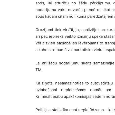
sods, lai atturētu no šādu pārkāpumu v
nodarījumu vairs nevarēs piemērot tikai n
sods kādam citam no likumā paredzētajiem 
Grozījumi tiek virzīti, jo, analizējot prokur
arī pēc iepriekš veikto izmaiņu spēkā stāš
Vēl aizvien saglabājies ievērojams to transp
alkohola reibumā vai narkotisko vielu iespaid
Lai arī šādu nodarījumu skaits samazināji
TM.
Kā ziņots, nesamazinoties to autovadītāju s
uzlabošanai nepieciešams domāt par 
Krimināltiesību apakškomisijas sēdēm norād
Policijas statistika esot nepielūdzama – kat