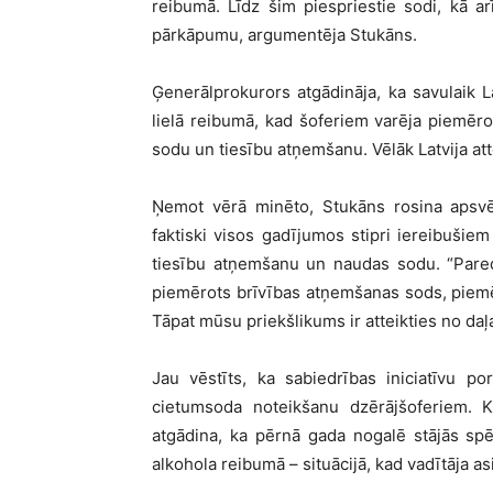
reibumā. Līdz šim piespriestie sodi, kā a
pārkāpumu, argumentēja Stukāns.
Ģenerālprokurors atgādināja, ka savulaik L
lielā reibumā, kad šoferiem varēja piemērot
sodu un tiesību atņemšanu. Vēlāk Latvija att
Ņemot vērā minēto, Stukāns rosina apsvēr
faktiski visos gadījumos stipri iereibušie
tiesību atņemšanu un naudas sodu. “Paredz
piemērots brīvības atņemšanas sods, piemē
Tāpat mūsu priekšlikums ir atteikties no daļ
Jau vēstīts, ka sabiedrības iniciatīvu po
cietumsoda noteikšanu dzērājšoferiem. Kā
atgādina, ka pērnā gada nogalē stājās spē
alkohola reibumā – situācijā, kad vadītāja as