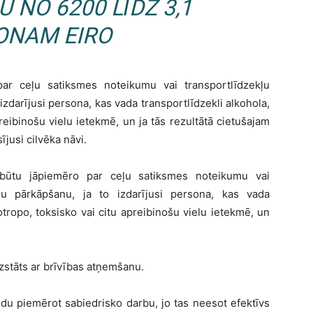
 NO 6200 LĪDZ 3,1
ONAM EIRO
ar ceļu satiksmes noteikumu vai transportlīdzekļu
zdarījusi persona, kas vada transportlīdzekli alkohola,
reibinošu vielu ietekmē, un ja tās rezultātā cietušajam
jusi cilvēka nāvi.
būtu jāpiemēro par ceļu satiksmes noteikumu vai
umu pārkāpšanu, ja to izdarījusi persona, kas vada
otropo, toksisko vai citu apreibinošu vielu ietekmē, un
izstāts ar brīvības atņemšanu.
odu piemērot sabiedrisko darbu, jo tas neesot efektīvs