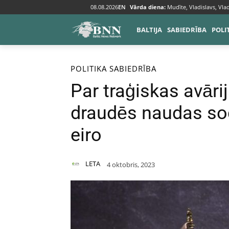
08.08.2026
EN
Vārda diena:
Mudīte, Vladislavs, Vlad
BALTIJA
SABIEDRĪBA
POLI
Sākums
Politika
POLITIKA
SABIEDRĪBA
Par traģiskas avāri
draudēs naudas sod
eiro
LETA
4 oktobris, 2023