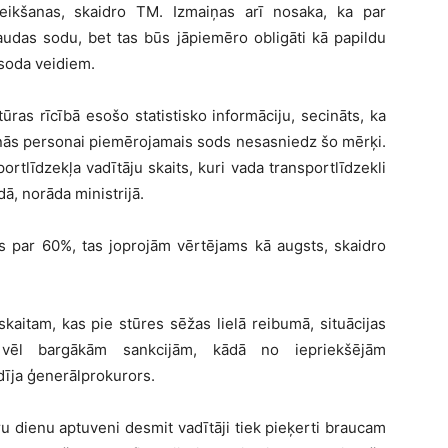
eikšanas, skaidro TM. Izmaiņas arī nosaka, ka par
audas sodu, bet tas būs jāpiemēro obligāti kā papildu
soda veidiem.
atūras rīcībā esošo statistisko informāciju, secināts, ka
anās personai piemērojamais sods nesasniedz šo mērķi.
ortlīdzekļa vadītāju skaits, kuri vada transportlīdzekli
ā, norāda ministrijā.
es par 60%, tas joprojām vērtējams kā augsts, skaidro
kaitam, kas pie stūres sēžas lielā reibumā, situācijas
vēl bargākām sankcijām, kādā no iepriekšējām
īja ģenerālprokurors.
ru dienu aptuveni desmit vadītāji tiek pieķerti braucam