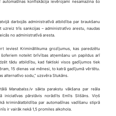
rī automašīnas konfiskācija ievērojami nesamazina šo
atvijā darbojās administratīvā atbildība par braukšanu
 uzreiz trīs sankcijas – administratīvo arestu, naudas
eicās no administratīvā aresta.
t ieviest Krimināllikuma grozījumus, kas paredzētu
m šoferiem noteikt brīvības atņemšanu un papildus arī
ēt tādu atbildību, kad faktiski visos gadījumos tiek
ram, 15 dienas vai mēnesi, to katrā gadījumā vērtētu.
as alternatīvo sodu,” uzsvēra Stukāns.
rtālā
Manabalss.lv
sākta parakstu vākšana par reāla
 iniciatīvas pārstāvis norādīts Emīls Slišāns. Viņš
kā kriminālatbildība par automašīnas vadīšanu stiprā
inīs ir vairāk nekā 1,5 promiles alkohola.