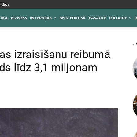
islava
TIKA
BIZNESS
INTERVIJAS
BNN FOKUSĀ
PASAULĒ
IZKLAIDE
J
jas izraisīšanu reibumā
s līdz 3,1 miljonam