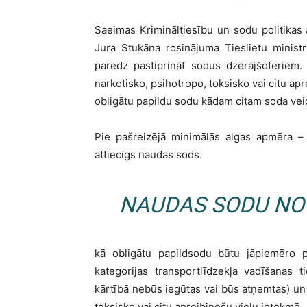
Saeimas Krimināltiesību un sodu politikas 
Jura Stukāna rosinājuma Tieslietu minist
paredz pastiprināt sodus dzērājšoferiem.
narkotisko, psihotropo, toksisko vai citu ap
obligātu papildu sodu kādam citam soda ve
Pie pašreizējā minimālās algas apmēra –
attiecīgs naudas sods.
NAUDAS SODU NO 1
kā obligātu papildsodu būtu jāpiemēro pa
kategorijas transportlīdzekļa vadīšanas t
kārtībā nebūs iegūtas vai būs atņemtas) un j
toksisko vai citu apreibinošu vielu ietekmē.