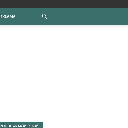
REKLĀMA
POPULĀRĀKĀS ZIŅAS