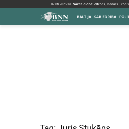
07.08.2026
EN
Vārda diena:
Alfrēds, Madars, Fredis
Tags
Juris Stukāns
BALTIJA
SABIEDRĪBA
POLI
Tag:
Juris Stukāns