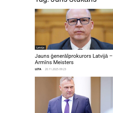
Latvija
Jauns ģenerālprokurors Latvijā –
Armīns Meisters
LETA
-
20.11.2025 09:23