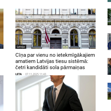
Latvija
Cīņa par vienu no ietekmīgākajiem
amatiem Latvijas tiesu sistēmā:
četri kandidāti sola pārmaiņas
LETA
-
07.11.2025 11:43