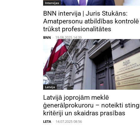
Intervijas
BNN intervija | Juris Stukāns:
Amatpersonu atbildības kontrolē
trūkst profesionalitātes
BNN
-
19.08.2025 14:39
Latvija
Latvijā joprojām meklē
ģenerālprokuroru – noteikti sting
kritēriji un skaidras prasības
LETA
-
14.07.2025 08:56