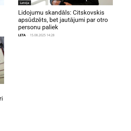
Latvija
Lidojumu skandāls: Citskovskis
apsūdzēts, bet jautājumi par otro
personu paliek
LETA
-
15.08.2025 14:28
ri