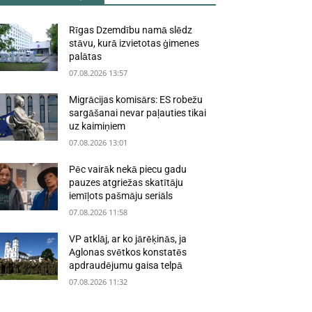
Rīgas Dzemdību namā slēdz
stāvu, kurā izvietotas ģimenes
palātas
07.08.2026 13:57
Migrācijas komisārs: ES robežu
sargāšanai nevar paļauties tikai
uz kaimiņiem
07.08.2026 13:01
Pēc vairāk nekā piecu gadu
pauzes atgriežas skatītāju
iemīļots pašmāju seriāls
07.08.2026 11:58
VP atklāj, ar ko jārēķinās, ja
Aglonas svētkos konstatēs
apdraudējumu gaisa telpā
07.08.2026 11:32