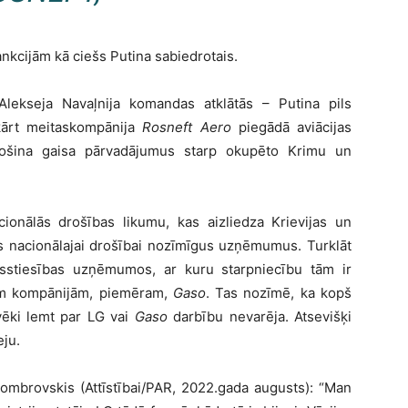
ankcijām kā ciešs Putina sabiedrotais.
Alekseja Navaļnija komandas atklātās – Putina pils
kārt meitaskompānija
Rosneft Aero
piegādā aviācijas
drošina gaisa pārvadājumus starp okupēto Krimu un
onālās drošības likumu, kas aizliedza Krievijas un
as nacionālajai drošībai nozīmīgus uzņēmumus. Turklāt
lsstiesības uzņēmumos, ar kuru starpniecību tām ir
gām kompānijām, piemēram,
Gaso
. Tas nozīmē, ka kopš
vēki lemt par LG vai
Gaso
darbību nevarēja. Atsevišķi
eju.
ombrovskis (Attīstībai/PAR, 2022.gada augusts): “Man