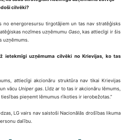
doši cilvēki?
ns no energoresursu tirgotājiem un tas nav stratēģisks
stratēģiskas nozīmes uzņēmumu
Gaso
, kas attiecīgi ir šis
tas uzņēmums.
ž ietekmīgi uzņēmuma cilvēki no Krievijas, ko tas
ums, attiecīgi akcionāru struktūra nav tikai Krievijas
 un vācu
Uniper gas
. Līdz ar to tas ir akcionāru lēmums,
u tiesības pieņemt lēmumus rīkoties ir ierobežotas.”
zas, LG vairs nav saistoši Nacionālās drošības likuma
personu dalību.