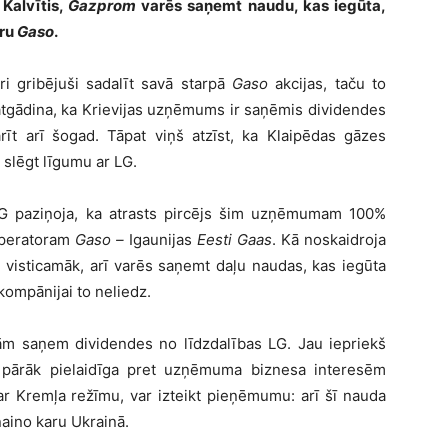
Kalvītis,
Gazprom
varēs saņemt naudu, kas iegūta,
oru
Gaso
.
ri gribējuši sadalīt savā starpā
Gaso
akcijas, taču to
s atgādina, ka Krievijas uzņēmums ir saņēmis dividendes
rīt arī šogad. Tāpat viņš atzīst, ka Klaipēdas gāzes
 slēgt līgumu ar LG.
 LG paziņoja, ka atrasts pircējs šim uzņēmumam 100%
operatoram
Gaso –
Igaunijas
Eesti Gaas
. Kā noskaidroja
, visticamāk, arī varēs saņemt daļu naudas, kas iegūta
kompānijai to neliedz.
ām saņem dividendes no līdzdalības LG. Jau iepriekš
usi pārāk pielaidīga pret uzņēmuma biznesa interesēm
ar Kremļa režīmu, var izteikt pieņēmumu: arī šī nauda
iņaino karu Ukrainā.