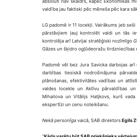
absolūti nav skaidrs, kāpēc Ekonomikas minis
valdība jau faktiski pēc mēneša pēc kara sā
LG padomē ir 11 locekļi. Vairākums jeb seši 
pārstāvjiem ļauj kontrolēt valdi un tās i
kontrolēja arī Latvijai stratēģiski nozīmīgo
G
Gāzes un šķidro ogļūdeņražu tirdzniecības 
Padomē vēl bez Jura Savicka darbojas arī
darbības tiesiskā nodrošinājuma pārvald
plānošanas, efektivitātes vadības un attī
v
aldes locekle un Aktīvu pārvaldības un 
Mihailova un Vitālijs Hatjkovs, kurš vad
ekspertīzi un cenu noteikšanu.
Nekā personīga
vaicā, SAB direktors
Egils Z
“
Kāds varētu būt SAB priekšnieka vērteju