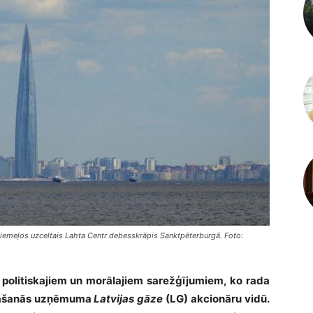
iemeļos uzceltais Lahta Centr debesskrāpis Sanktpēterburgā. Foto:
 politiskajiem un morālajiem sarežģījumiem, ko rada
ašanās uzņēmuma
Latvijas gāze
(LG) akcionāru vidū.