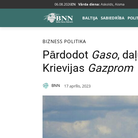
06.08.2026
EN
Vārda diena:
Askolds, Aisma
BALTIJA
SABIEDRĪBA
POLI
Sākums
Bizness
BIZNESS
POLITIKA
Pārdodot
Gaso
, d
Krievijas
Gazprom
BNN
17 aprīlis, 2023