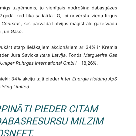
ozīmīgs uzņēmums, jo vienīgais nodrošina dabasgāzes
7.gadā, kad tika sadalīta LG, lai novērstu viena tirgus
s
Conexus
, kas pārvalda Latvijas maģistrālo gāzesvadu
i, un
Gaso
.
ukārt starp lielākajiem akcionāriem ar 34% ir Kremļa
ieder Jura Savicka
Itera Latvija
. Fonds
Marguerite Gas
Uniper Ruhrgas International GmbH
– 18,26%.
ieki: 34% akciju tajā pieder
Inter Energia Holding ApS
lding Limited
.
PINĀTI PIEDER CITAM
DABASRESURSU MILZIM
OSNEFT
,