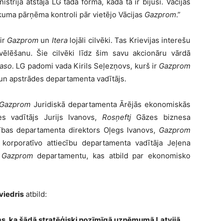
trija atstāja LG tādā formā, kāda tā ir bijusi. Vācijas
kuma pārņēma kontroli pār vietējo Vācijas
Gazprom
.”
ir
Gazprom
un
Itera
lojāli cilvēki. Tas Krievijas interešu
evēlēšanu. Šie cilvēki līdz šim savu akcionāru vārdā
aso
. LG padomi vada Kirils Seļezņovs, kurš ir
Gazprom
un apstrādes departamenta vadītājs.
Gazprom
Juridiskā departamenta Ārējās ekonomiskās
es vadītājs Jurijs Ivanovs,
Rosņeftj
Gāzes biznesa
stības departamenta direktors Oļegs Ivanovs,
Gazprom
korporatīvo attiecību departamenta vadītāja Jeļena
a
Gazprom
departamentu, kas atbild par ekonomisko
viedris
atbild:
ms, ka šādā stratēģiski nozīmīgā uzņēmumā Latvijā