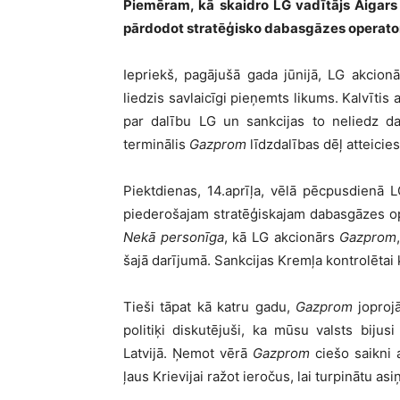
Piemēram, kā skaidro LG vadītājs Aigars 
pārdodot stratēģisko dabasgāzes operat
Iepriekš, pagājušā gada jūnijā, LG akcionā
liedzis savlaicīgi pieņemts likums. Kalvīti
par dalību LG un sankcijas to neliedz da
terminālis
Gazprom
līdzdalības dēļ atteicies
Piektdienas, 14.aprīļa, vēlā pēcpusdienā
piederošajam stratēģiskajam dabasgāzes 
Nekā personīga
, kā LG akcionārs
Gazprom
šajā darījumā. Sankcijas Kremļa kontrolētai 
Tieši tāpat kā katru gadu,
Gazprom
joproj
politiķi diskutējuši, ka mūsu valsts bij
Latvijā. Ņemot vērā
Gazprom
ciešo saikni 
ļaus Krievijai ražot ieročus, lai turpinātu as