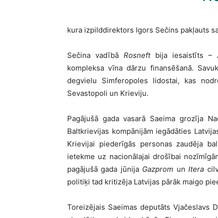
kura izpilddirektors Igors Sečins pakļauts s
Sečina vadībā
Rosneft
bija iesaistīts – 
kompleksa vīna dārzu finansēšanā. Savu
degvielu Simferopoles lidostai, kas no
Sevastopoli un Krieviju.
Pagājušā gada vasarā Saeima grozīja Naci
Baltkrievijas kompānijām iegādāties Latvij
Krievijai piederīgās personas zaudēja ba
ietekme uz nacionālajai drošībai nozīmī
pagājušā gada jūnija
Gazprom
un
Itera
cil
politiķi tad kritizēja Latvijas pārāk maigo pie
Toreizējais Saeimas deputāts Vjačeslavs D