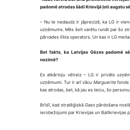
padomē atrodas šādi Krievijā ļoti augstu sē
– Nu te nedaudz ir jāprecizē, ka LG ir vie
uzņēmums. Mēs šeit varētu runāt par šo 
pārvades tīkla operators. Un kas ir LG mei
Bet fakts, ka Latvijas Gāzes padomē sē
nozīmē?
Es atkārtoju vēlreiz – LG ir privāts uzņēm
uzņēmumi. Tur ir arī vācu
Marguerite
fonds
kas atrodas, bet, kā jau es teicu, šo person
Brīdī, kad stratēģiskā
Gaso
pārdošana noslēd
ierobežojumi par Krievijas un Baltkrievijas 