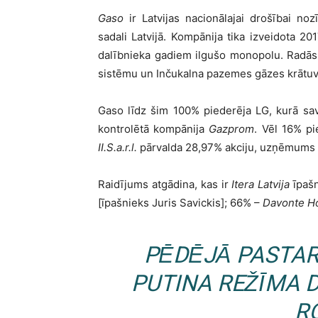
Gaso
ir Latvijas nacionālajai drošībai n
sadali Latvijā. Kompānija tika izveidota 201
dalībnieka gadiem ilgušo monopolu. Radā
sistēmu un Inčukalna pazemes gāzes krātuv
Gaso līdz šim 100% piederēja LG, kurā sav
kontrolētā kompānija
Gazprom
. Vēl 16% p
II.S.a.r.l.
pārvalda 28,97% akciju, uzņēmums
Raidījums atgādina, kas ir
Itera Latvija
īpašn
[īpašnieks Juris Savickis]; 66% –
Davonte Ho
PĒDĒJĀ PASTAR
PUTINA REŽĪMA 
R