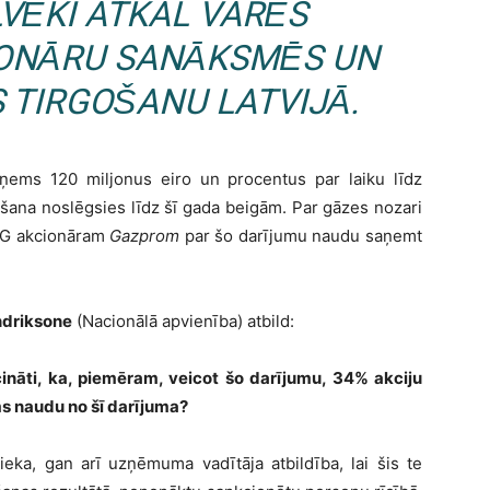
VĒKI ATKAL VARĒS
CIONĀRU SANĀKSMĒS UN
 TIRGOŠANU LATVIJĀ.
ems 120 miljonus eiro un procentus par laiku līdz
šana noslēgsies līdz šī gada beigām. Par gāzes nozari
 LG akcionāram
Gazprom
par šo darījumu naudu saņemt
Indriksone
(Nacionālā apvienība) atbild:
ināti, ka, piemēram, veicot šo darījumu, 34% akciju
 naudu no šī darījuma?
nieka, gan arī uzņēmuma vadītāja atbildība, lai šis te