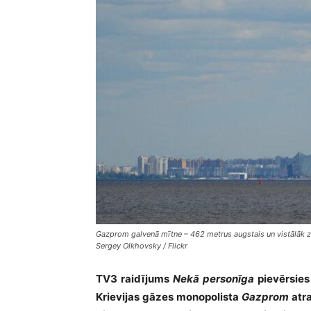
Gazprom galvenā mītne – 462 metrus augstais un vistālāk z
Sergey Olkhovsky / Flickr
TV3 raidījums
Nekā personīga
pievērsies
Krievijas gāzes monopolista
Gazprom
atr