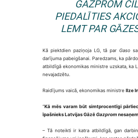
GAZPROM
CIL
PIEDALĪTIES AK
LEMT PAR GĀZES
Kā piektdien paziņoja LG, tā par
Gaso
saņ
darījuma pabeigšanai. Paredzams, ka pārdo
atbildīgā ekonomikas ministre uzskata, ka
nevajadzētu.
Raidījums vaicā, ekonomikas ministre
Ilze 
“
Kā mēs varam būt simtprocentīgi pārliec
īpašnieks Latvijas Gāzē
Gazprom
nesaņems
– Tā noteikti ir katra atbildīgā, gan darbi