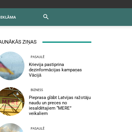
REKLĀMA
AUNĀKĀS ZIŅAS
PASAULĒ
Krievija pastiprina
dezinformācijas kampaņas
Vācijā
BIZNESS
Pieprasa glābt Latvijas ražotāju
naudu un preces no
iesaldētajiem “MERE”
veikaliem
PASAULĒ