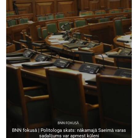
BNN FOKUSĀ
BNN fokusā | Politologa skats: nākamajā Saeimā varas
sadalījums var apmest kūleni