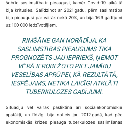
šobrīd saslimstība ir pieaugusi, kamēr Covid-19 laikā tā
bija kritusies. Salīdzinot ar 2021.gadu, pērn saslimstība
bija pieaugusi par vairāk nekā 20%, un bija 16,9 gadījumi
uz 100 000 iedzīvotājiem.
RIMŠĀNE GAN NORĀDĪJA, KA
SASLIMSTĪBAS PIEAUGUMS TIKA
PROGNOZĒTS JAU IEPRIEKŠ, ŅEMOT
VĒRĀ IEROBEŽOTO PIEEJAMĪBU
VESELĪBAS APRŪPEI, KĀ REZULTĀTĀ,
IESPĒJAMS, NETIKA LAICĪGI ATKLĀTI
TUBERKULOZES GADĪJUMI.
Situāciju vēl vairāk pasliktina arī sociālekonomiskie
apstākļi, un līdzīgi bija noticis jau 2012.gadā, kad pēc
ekonomiskās krīzes pieauga tuberkulozes saslimšanas