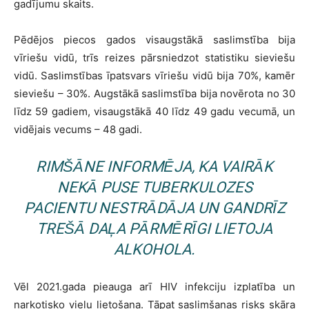
gadījumu skaits.
Pēdējos piecos gados visaugstākā saslimstība bija
vīriešu vidū, trīs reizes pārsniedzot statistiku sieviešu
vidū. Saslimstības īpatsvars vīriešu vidū bija 70%, kamēr
sieviešu – 30%. Augstākā saslimstība bija novērota no 30
līdz 59 gadiem, visaugstākā 40 līdz 49 gadu vecumā, un
vidējais vecums – 48 gadi.
RIMŠĀNE INFORMĒJA, KA VAIRĀK
NEKĀ PUSE TUBERKULOZES
PACIENTU NESTRĀDĀJA UN GANDRĪZ
TREŠĀ DAĻA PĀRMĒRĪGI LIETOJA
ALKOHOLA.
Vēl 2021.gada pieauga arī HIV infekciju izplatība un
narkotisko vielu lietošana. Tāpat saslimšanas risks skāra