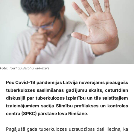
Foto: Towfiqu Barbhuiya/Pexels
Pēc Covid-19 pandēmijas Latvijā novērojams pieaugošs
tuberkulozes saslimšanas gadījumu skaits, ceturtdien
diskusijā par tuberkulozes izplatību un tās saistītajiem
izaicinājumiem sacīja Slimību profilakses un kontroles
centra (SPKC) pārstāve Ieva Rimšāne.
Pagājušā gada tuberkulozes uzraudzības dati liecina, ka