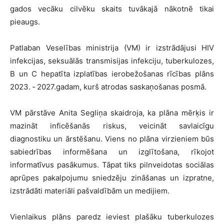
gados vecāku cilvēku skaits tuvākajā nākotnē tikai
pieaugs.
Patlaban Veselības ministrija (VM) ir izstrādājusi HIV
infekcijas, seksuālās transmisijas infekciju, tuberkulozes,
B un C hepatīta izplatības ierobežošanas rīcības plāns
2023. ‑ 2027.gadam, kurš atrodas saskaņošanas posmā.
VM pārstāve Anita Segliņa skaidroja, ka plāna mērķis ir
mazināt inficēšanās riskus, veicināt savlaicīgu
diagnostiku un ārstēšanu. Viens no plāna virzieniem būs
sabiedrības informēšana un izglītošana, rīkojot
informatīvus pasākumus. Tāpat tiks pilnveidotas sociālas
aprūpes pakalpojumu sniedzēju zināšanas un izpratne,
izstrādāti materiāli pašvaldībām un medijiem.
Vienlaikus plāns paredz ieviest plašāku tuberkulozes