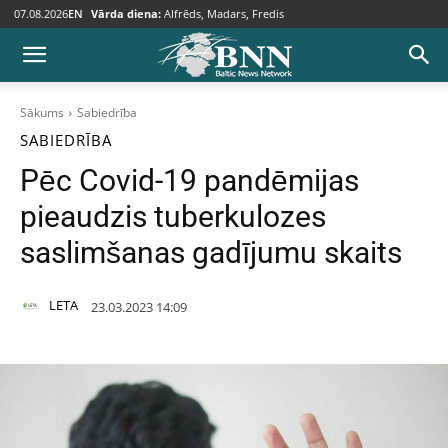
07.08.2026
EN
Vārda diena:
Alfrēds, Madars, Fredis
Sākums
Sabiedrība
SABIEDRĪBA
Pēc Covid-19 pandēmijas
pieaudzis tuberkulozes
saslimšanas gadījumu skaits
LETA
23.03.2023 14:09