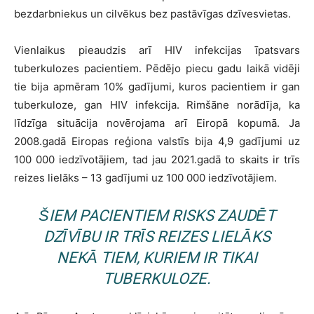
bezdarbniekus un cilvēkus bez pastāvīgas dzīvesvietas.
Vienlaikus pieaudzis arī HIV infekcijas īpatsvars
tuberkulozes pacientiem. Pēdējo piecu gadu laikā vidēji
tie bija apmēram 10% gadījumi, kuros pacientiem ir gan
tuberkuloze, gan HIV infekcija. Rimšāne norādīja, ka
līdzīga situācija novērojama arī Eiropā kopumā. Ja
2008.gadā Eiropas reģiona valstīs bija 4,9 gadījumi uz
100 000 iedzīvotājiem, tad jau 2021.gadā to skaits ir trīs
reizes lielāks – 13 gadījumi uz 100 000 iedzīvotājiem.
ŠIEM PACIENTIEM RISKS ZAUDĒT
DZĪVĪBU IR TRĪS REIZES LIELĀKS
NEKĀ TIEM, KURIEM IR TIKAI
TUBERKULOZE.