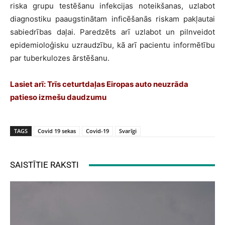
riska grupu testēšanu infekcijas noteikšanas, uzlabot
diagnostiku paaugstinātam inficēšanās riskam pakļautai
sabiedrības daļai. Paredzēts arī uzlabot un pilnveidot
epidemioloģisku uzraudzību, kā arī pacientu informētību
par tuberkulozes ārstēšanu.
Lasiet arī:
Trīs ceturtdaļas Eiropas auto neuzrāda
patieso izmešu daudzumu
TAGS
Covid 19 sekas
Covid-19
Svarīgi
SAISTĪTIE RAKSTI