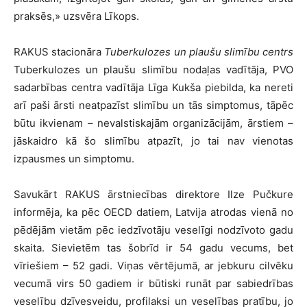
praksēs,
»
uzsvēra Līkops.
RAKUS stacionāra
Tuberkulozes un plaušu slimību centrs
Tuberkulozes un plaušu slimību nodaļas vadītāja, PVO
sadarbības centra vadītāja Līga Kukša piebilda, ka nereti
arī paši ārsti neatpazīst slimību un tās simptomus, tāpēc
būtu ikvienam – nevalstiskajām organizācijām, ārstiem –
jāskaidro kā šo slimību atpazīt, jo tai nav vienotas
izpausmes un simptomu.
Savukārt RAKUS ārstniecības direktore Ilze Pučkure
informēja, ka pēc OECD datiem, Latvija atrodas vienā no
pēdējām vietām pēc iedzīvotāju veselīgi nodzīvoto gadu
skaita. Sievietēm tas šobrīd ir 54 gadu vecums, bet
vīriešiem – 52 gadi. Viņas vērtējumā, ar jebkuru cilvēku
vecumā virs 50 gadiem ir būtiski runāt par sabiedrības
veselību dzīvesveidu, profilaksi un veselības pratību, jo