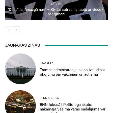
LATVIJA
“Dupsītis jāmazgā nav,” – Kivičs satracina tautu ar viedokli
par ģimeni
JAUNĀKĀS ZIŅAS
PASAULĒ
Trampa administrācija plāno izsludināt
rīkojumu par vakcīnām un autismu
BNN FOKUSĀ
BNN fokusā | Politologa skats:
nākamajā Saeimā varas sadalījums var