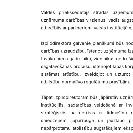
Valdes priekšsēdētājs strādās uzņēmu
uzņēmuma darbības virzienus, vadīs augst
attiecībās ar partneriem, valsts institūcijām
Izpilddirektora galvenie pienākumi būs nod
darbības uzraudzību, īstenot uzņēmuma iza
tuvāko piecu gadu laikā, vienlaikus nodroši
sagatavošanas procesu, īstenojot labas korp
sistēmas attīstību, izveidojot un uzturo
atbilstību normatīvo regulējumu prasībām.
Tāpat izpilddirektoram būs jāpārstāv uzņēm
institūcijās, sadarbības veidošanā ar in
stratēģiskās partnerības ar lidmašīnu
sniedzējiem, jāpārrauga un jāuzlabo pi
nepārprotamu atbilstību augstākajiem eksp