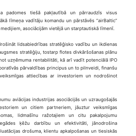
ma padomes tiešā pakļautībā un pārraudzīs visus
ākā līmeņa vadītāju komandu un pārstāvēs “airBaltic”
, medijiem, asociācijām vietējā un starptautiskā līmenī.
rošināt lidsabiedrības stratēģisko vadību un ikdienas
ugsmes stratēģiju, tostarp flotes divkāršošanas plānu
not uzņēmuma rentabilitāti, kā arī vadīt potenciālā IPO
oratīvās pārvaldības principus un to pilnveidi, finanšu
t veiksmīgas attiecības ar investoriem un nodrošinot
umu aviācijas industrijas asociācijās un uzraugošajās
vestoriem un citiem partneriem, jāuztur veiksmīgas
 nomas, lidmašīnu ražotajiem un citu pakalpojumu
egādes ķēžu darbību un efektivitāti, jānodrošina
luatācijas drošuma, klientu apkalpošanas un tiesiskās