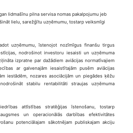
 gan lidmašīnu pilna servisa nomas pakalpojumu jeb
šināt lielu, sarežģītu uzņēmumu, tostarp veiksmīgi
vadot uzņēmumu, īstenojot nozīmīgus finanšu tirgus
estīcijas, nodrošinot investoru iesaisti un uzņēmuma
iļināta izpratne par dažādiem aviācijas normatīvajiem
ecības ar galvenajām iesaistītajām pusēm aviācijas
jām iestādēm, nozares asociācijām un piegādes ķēžu
odrošināt stabilu rentabilitāti straujas uzņēmuma
iedrības attīstības stratēģijas īstenošanu, tostarp
izaugsmes un operacionālās darbības efektivitātes
ošanu potenciālajam sākotnējam publiskajam akciju