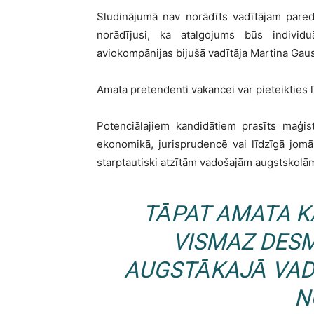
Sludinājumā nav norādīts vadītājam pared
norādījusi, ka atalgojums būs individu
aviokompānijas bijušā vadītāja Martina Gaus
Amata pretendenti vakancei var pieteikties 
Potenciālajiem kandidātiem prasīts maģis
ekonomikā, jurisprudencē vai līdzīgā jomā,
starptautiski atzītām vadošajām augstskolām,
TĀPAT AMATA K
VISMAZ DESM
AUGSTĀKAJĀ VADĪ
N