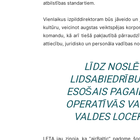
atbilstības standartiem.
Vienlaikus izpilddirektoram būs jāveido un j
kultūru, veicinot augstas veiktspējas korp
komandu, kā arī tiešā pakļautībā pārraudzī
attiecību, juridisko un personāla vadības no
LĪDZ NOSL
LIDSABIEDRĪBU
ESOŠAIS PAGAI
OPERATĪVĀS VA
VALDES LOCEK
LETA jau ziņoja, ka “airBaltic” padome šo