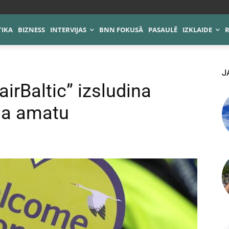
TIKA
BIZNESS
INTERVIJAS
BNN FOKUSĀ
PASAULĒ
IZKLAIDE
J
irBaltic” izsludina
ja amatu