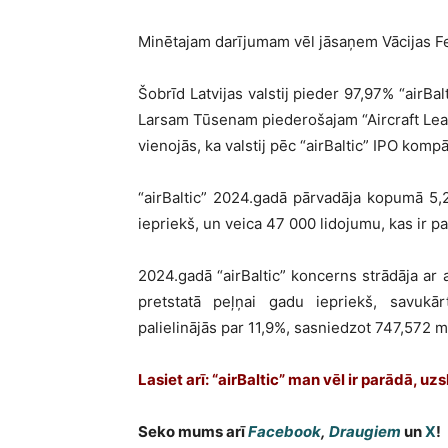
Minētajam darījumam vēl jāsaņem Vācijas Fed
Šobrīd Latvijas valstij pieder 97,97% “airBa
Larsam Tūsenam piederošajam “Aircraft Leas
vienojās, ka valstij pēc “airBaltic” IPO komp
“airBaltic” 2024.gadā pārvadāja kopumā 5,
iepriekš, un veica 47 000 lidojumu, kas ir p
2024.gadā “airBaltic” koncerns strādāja ar
pretstatā peļņai gadu iepriekš, savukā
palielinājās par 11,9%, sasniedzot 747,572 m
Lasiet arī: “airBaltic” man vēl ir parādā, u
Seko mums arī
Facebook
,
Draugiem
un
X
!