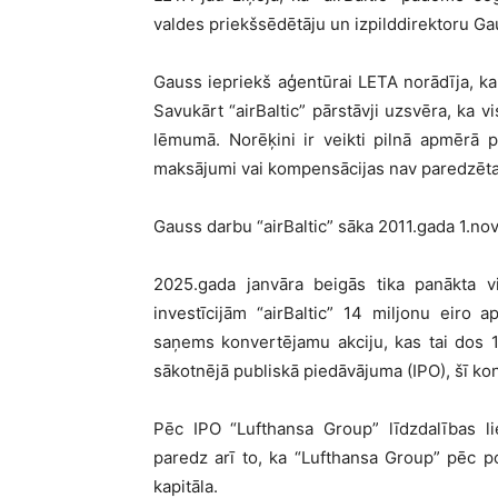
valdes priekšsēdētāju un izpilddirektoru Ga
Gauss iepriekš aģentūrai LETA norādīja, ka 
Savukārt “airBaltic” pārstāvji uzsvēra, ka v
lēmumā. Norēķini ir veikti pilnā apmērā 
maksājumi vai kompensācijas nav paredzēta
Gauss darbu “airBaltic” sāka 2011.gada 1.no
2025.gada janvāra beigās tika panākta v
investīcijām “airBaltic” 14 miljonu eiro
saņems konvertējamu akciju, kas tai dos 10
sākotnējā publiskā piedāvājuma (IPO), šī kon
Pēc IPO “Lufthansa Group” līdzdalības li
paredz arī to, ka “Lufthansa Group” pēc p
kapitāla.