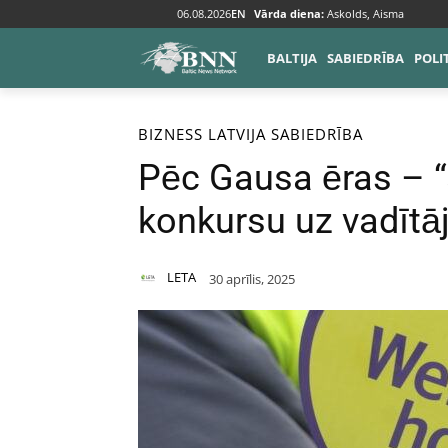
06.08.2026
EN
Vārda diena:
Askolds, Aisma
BALTIJA
SABIEDRĪBA
POLI
Sākums
Bizness
BIZNESS
LATVIJA
SABIEDRĪBA
Pēc Gausa ēras – “a
konkursu uz vadītā
LETA
30 aprīlis, 2025