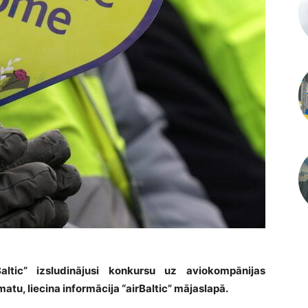
Baltic” izsludinājusi konkursu uz aviokompānijas
atu, liecina informācija “airBaltic” mājaslapā.