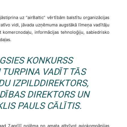
āstiprina uz “airBaltic” vērtībām balstītu organizācijas
oratīvo vidi, jāvada uzņēmuma augstākā līmeņa vadītāju
t komercnodaļu, informācijas tehnoloģiju, sabiedrisko
daļas.
ĒGSIES KONKURSS
 TURPINA VADĪT TĀS
DU IZPILDDIREKTORS,
DĪBAS DIREKTORS UN
LIS PAULS CĀLĪTIS.
gad 7.aprīlī nolēma no amata atbrīvot aviokompānijas