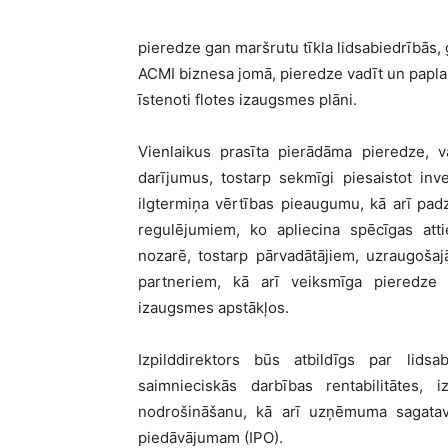
pieredze gan maršrutu tīkla lidsabiedrībās,
ACMI biznesa jomā, pieredze vadīt un papla
īstenoti flotes izaugsmes plāni.
Vienlaikus prasīta pierādāma pieredze, 
darījumus, tostarp sekmīgi piesaistot inv
ilgtermiņa vērtības pieaugumu, kā arī padz
regulējumiem, ko apliecina spēcīgas atti
nozarē, tostarp pārvadātājiem, uzraugoša
partneriem, kā arī veiksmīga pieredze n
izaugsmes apstākļos.
Izpilddirektors būs atbildīgs par lidsab
saimnieciskās darbības rentabilitātes, 
nodrošināšanu, kā arī uzņēmuma sagatav
piedāvājumam (IPO).