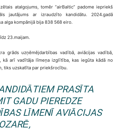
zētais atalgojums, tomēr “airBaltic” padome iepriekš
āls jautājums ar izraudzīto kandidātu. 2024.gadā
a alga kompānijā bija 838 568 eiro.
līdz 23.maijam.
tra grāds uzņēmējdarbības vadībā, aviācijas vadībā,
 kā arī vadītāja līmeņa izglītība, kas iegūta kādā no
 tiks uzskatīta par priekšrocību.
ANDIDĀTIEM PRASĪTA
IT GADU PIEREDZE
BAS LĪMENĪ AVIĀCIJAS
OZARĒ,