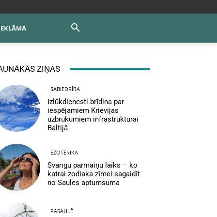
REKLĀMA
AUNĀKĀS ZIŅAS
SABIEDRĪBA
Izlūkdienesti brīdina par
iespējamiem Krievijas
uzbrukumiem infrastruktūrai
Baltijā
EZOTĒRIKA
Svarīgu pārmaiņu laiks – ko
katrai zodiaka zīmei sagaidīt
no Saules aptumsuma
PASAULĒ