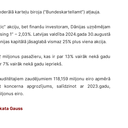
erālā karteļu biroja (“Bundeskartellamt”) atļauja.
ltic” akciju, bet finanšu investoram, Dānijas uzņēmējam
ing 1” – 2,03%. Latvijas valdība 2024.gada 30.augustā
ānijas kapitālā jāsaglabā vismaz 25% plus viena akcija.
2 miljonus pasažieru, kas ir par 13% vairāk nekā gadu
ar 7% vairāk nekā gadu iepriekš.
 auditētajiem zaudējumiem 118,159 miljonu eiro apmērā
rt koncerna apgrozījums, salīdzinot ar 2023.gadu,
iljonus eiro.
zskata Gauss