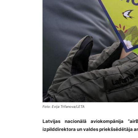
Foto: Evija Trifanova/LETA
Latvijas nacionālā aviokompānija “air
izpilddirektora un valdes priekšsēdētāja am