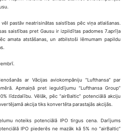
usu.
vēl pastāv neatrisinātas saistības pēc viņa atlaišanas.
isas saistības pret Gausu ir izpildītas padomes 7.aprīļa
pēc amata atstāšanas, un atbilstoši lēmumam papildu
s.
vembrī.
ienošanās ar Vācijas aviokompāniju “Lufthansa” par
 apmērā. Apmaiņā pret ieguldījumu “Lufthansa Group”
% līdzdalību. Vēlāk, pēc “airBaltic” potenciālā akciju
vertējamā akcija tiks konvertēta parastajās akcijās.
elumu noteiks potenciālā IPO tirgus cena. Darījums
otenciālā IPO piederēs ne mazāk kā 5% no “airBaltic”