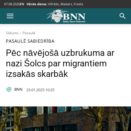
07.08.2026
EN
Vārda diena:
Alfrēds, Madars, Fredis
Sākums
Pasaulē
PASAULĒ
SABIEDRĪBA
Pēc nāvējošā uzbrukuma ar
nazi Šolcs par migrantiem
izsakās skarbāk
BNN
23.01.2025 10:25