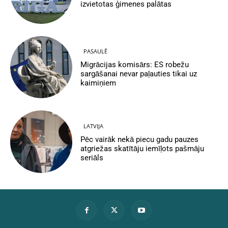
izvietotas ģimenes palātas
PASAULĒ
Migrācijas komisārs: ES robežu
sargāšanai nevar paļauties tikai uz
kaimiņiem
LATVIJA
Pēc vairāk nekā piecu gadu pauzes
atgriežas skatītāju iemīļots pašmāju
seriāls