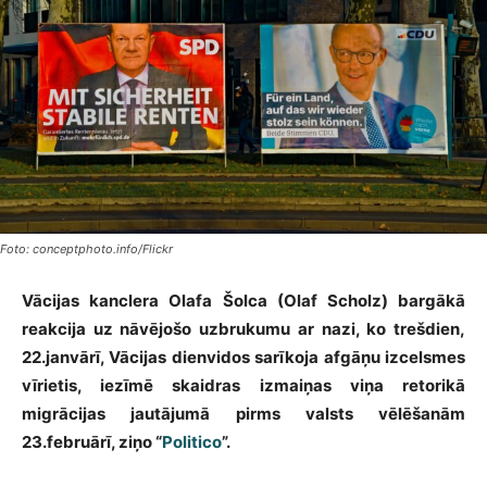
Foto: conceptphoto.info/Flickr
Vācijas kanclera Olafa Šolca (Olaf Scholz) bargākā
reakcija uz nāvējošo uzbrukumu ar nazi, ko trešdien,
22.janvārī, Vācijas dienvidos sarīkoja afgāņu izcelsmes
vīrietis, iezīmē skaidras izmaiņas viņa retorikā
migrācijas jautājumā pirms valsts vēlēšanām
23.februārī, ziņo “
Politico
”.