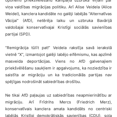
oponenti priekšvēlēšanu kampaņā uzbruka viņam par
viņa valdības migrācijas politiku. Arī Alise Veidela (Alice
Weidel), kanclera kandidāte no galēji labējās “Alternatīvas
Vācijai” (AfD), netērēja laiku un uzbruka Bavārijā
valdošajai konservatīvajai Kristīgi sociālās savienības
partijai (SPD).
“Remigrācija tūlīt pat!” Veidela rakstīja savā ierakstā
vietnē “X”, izmantojot galēji labējo eifēmismu, kas apzīmē
masveida deportācijas. Viens no AfD galvenajiem
priekšvēlēšanu saukļiem ir apgalvojums, ka noziedzība ir
saistīta ar migrāciju un ka tradicionālās partijas nav
spējīgas nodrošināt sabiedrības drošību.
Ne tikai AfD paļaujas uz sabiedrības neapmierinātību ar
migrāciju. Arī Frīdrihs Mercs (Friedrich Merz),
konservatīvais kanclera amata kandidāts no centriski
labējās Kristīgi demokrātiskās savienības (CDU), sola