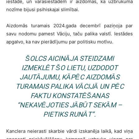
iestādē, un varasiestādēm ir aizdomas, ka uzbrukumā
nozīme bijusi psihiskajai slimībai.
Aizdomās turamais 2024.gada decembrī paziņoja par
savu nodomu pamest Vāciju, taču palika valstī. Iestādes
apgalvo, ka nav pierādījumu par politisku motīvu.
ŠOLCS AICINĀJA STEIDZAMI
IZMEKLĒT ŠO LIETU, UZDODOT
JAUTĀJUMU, KĀPĒC AIZDOMĀS
TURAMAIS PALIKA VĀCIJĀ UN PĒC
FAKTU KONSTATĒŠANAS
“NEKAVĒJOTIES JĀBŪT SEKĀM –
PIETIKS RUNĀT”.
Kanclera neierasti skarbie vārdi izskanēja laikā, kad viņa