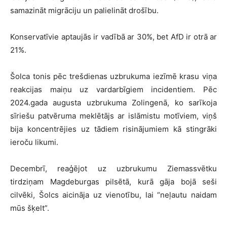
samazināt migrāciju un palielināt drošību.
Konservatīvie aptaujās ir vadībā ar 30%, bet AfD ir otrā ar
21%.
Šolca tonis pēc trešdienas uzbrukuma iezīmē krasu viņa
reakcijas maiņu uz vardarbīgiem incidentiem. Pēc
2024.gada augusta uzbrukuma Zolingenā, ko sarīkoja
sīriešu patvēruma meklētājs ar islāmistu motīviem, viņš
bija koncentrējies uz tādiem risinājumiem kā stingrāki
ieroču likumi.
Decembrī, reaģējot uz uzbrukumu Ziemassvētku
tirdziņam Magdeburgas pilsētā, kurā gāja bojā seši
cilvēki, Šolcs aicināja uz vienotību, lai “neļautu naidam
mūs šķelt”.