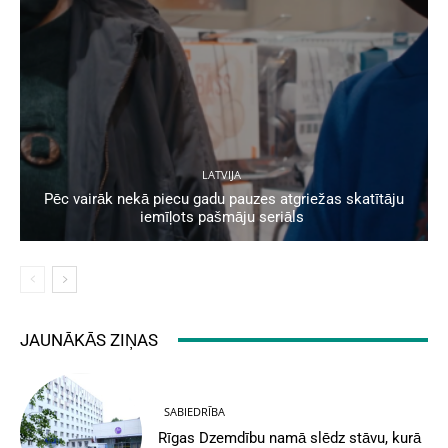
LATVIJA
Pēc vairāk nekā piecu gadu pauzes atgriežas skatītāju
iemīļots pašmāju seriāls
JAUNĀKĀS ZIŅAS
SABIEDRĪBA
Rīgas Dzemdību namā slēdz stāvu, kurā