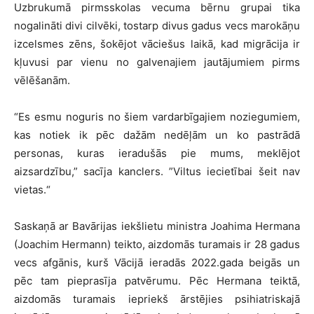
Uzbrukumā pirmsskolas vecuma bērnu grupai tika
nogalināti divi cilvēki, tostarp divus gadus vecs marokāņu
izcelsmes zēns, šokējot vāciešus laikā, kad migrācija ir
kļuvusi par vienu no galvenajiem jautājumiem pirms
vēlēšanām.
“Es esmu noguris no šiem vardarbīgajiem noziegumiem,
kas notiek ik pēc dažām nedēļām un ko pastrādā
personas, kuras ieradušās pie mums, meklējot
aizsardzību,” sacīja kanclers. ”Viltus iecietībai šeit nav
vietas.“
Saskaņā ar Bavārijas iekšlietu ministra Joahima Hermana
(Joachim Hermann) teikto, aizdomās turamais ir 28 gadus
vecs afgānis, kurš Vācijā ieradās 2022.gada beigās un
pēc tam pieprasīja patvērumu. Pēc Hermana teiktā,
aizdomās turamais iepriekš ārstējies psihiatriskajā