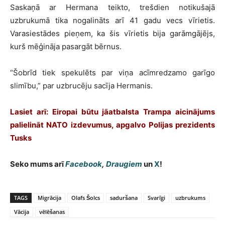
Saskaņā ar Hermana teikto, trešdien notikušajā
uzbrukumā tika nogalināts arī 41 gadu vecs vīrietis.
Varasiestādes pieņem, ka šis vīrietis bija garāmgājējs,
kurš mēģināja pasargāt bērnus.
“Šobrīd tiek spekulēts par viņa acīmredzamo garīgo
slimību,” par uzbrucēju sacīja Hermanis.
Lasiet arī:
Eiropai būtu jāatbalsta Trampa aicinājums
palielināt NATO izdevumus, apgalvo Polijas prezidents
Tusks
Seko mums arī
Facebook
,
Draugiem
un
X
!
TAGS
Migrācija
Olafs Šolcs
saduršana
Svarīgi
uzbrukums
Vācija
vēlēšanas