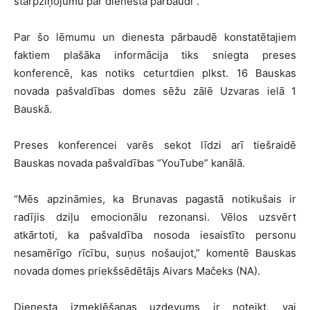
starpziņojumu par dienesta pārbaudi”.
Par šo lēmumu un dienesta pārbaudē konstatētajiem
faktiem plašāka informācija tiks sniegta preses
konferencē, kas notiks ceturtdien plkst. 16 Bauskas
novada pašvaldības domes sēžu zālē Uzvaras ielā 1
Bauskā.
Preses konferencei varēs sekot līdzi arī tiešraidē
Bauskas novada pašvaldības “YouTube” kanālā.
“Mēs apzināmies, ka Brunavas pagastā notikušais ir
radījis dziļu emocionālu rezonansi. Vēlos uzsvērt
atkārtoti, ka pašvaldība nosoda iesaistīto personu
nesamērīgo rīcību, suņus nošaujot,” komentē Bauskas
novada domes priekšsēdētājs Aivars Mačeks (NA).
Dienesta izmeklēšanas uzdevums ir noteikt, vai