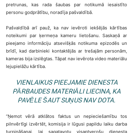
pretrunas, kas rada šaubas par notikumā iesaistīto
personu godprātību, noradīja pašvaldībā.
Pašvaldībā arī pauž, ka nav ievēroti iekšējās kārtības
noteikumi par ķermeņa kameru lietošanu. Saskaņā ar
pieejamo informāciju atsevišķās notikuma epizodēs un
brīdī, kad darbinieki kontaktējās ar trešajām personām,
kameras bija izslēgtas. Tāpat nav ievērota video materiālu
lejupielāžu kārtība.
VIENLAIKUS PIEEJAMIE DIENESTA
PĀRBAUDES MATERIĀLI LIECINA, KA
PAVĒLE ŠAUT SUŅUS NAV DOTA.
“Ņemot vērā atklātos faktus un nepieciešamību tos
pilnvērtīgi izvērtēt, komisija ir lūgusi papildu laiku darba
turpināšanai, lai sagatavotu visaptverošu dienesta