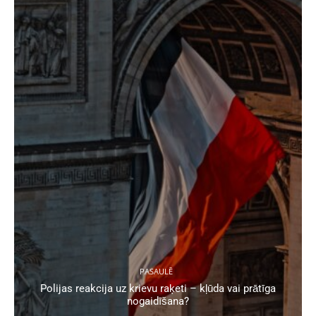
PASAULĒ
Polijas reakcija uz krievu raķeti – kļūda vai prātīga
nogaidīšana?