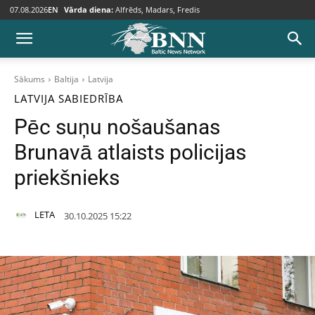
07.08.2026
EN
Vārda diena:
Alfrēds, Madars, Fredis
Sākums
Baltija
Latvija
LATVIJA
SABIEDRĪBA
Pēc suņu nošaušanas
Brunavā atlaists policijas
priekšnieks
LETA
30.10.2025 15:22