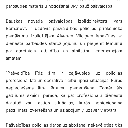
pārbaudes materiālu nodošanai VP,” pauž pašvaldībā.
Bauskas novada pašvaldības izpilddirektors Ivars
Romānovs ir uzdevis pašvaldības policijas priekšnieka
pienākumu izpildītājam Aivaram Vilciņam iepazīties ar
dienesta pārbaudes starpziņojumu un pieņemt lēmumu
par darbinieku atbildību un atbilstību ieņemamajam
amatam.
“Pašvaldība līdz šim ir paļāvusies uz policijas
profesionalitāti un operatīvo rīcību, īpaši situācijās, kurās
nepieciešama ātra lēmumu pieņemšana. Tomēr šis
gadījums skaidri parāda, ka pat profesionālu dienestu
darbībā var rasties situācijas, kurās nepieciešama
padziļināta izvērtēšana un uzlabojumi,” uzsver vietvara.
Pašvaldības policijas darba uzlabošanai nekavējoties tiks