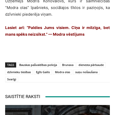
Uzņēmējs Modris Konovalovs, kurš ir saimniecības
“Modra olas” īpašnieks, sociālajos tīklos ir paziņojis, ka
dzīvnieki piederēja viņam.
Lasiet arī: “Paldies Jums visiem. Cīņa ir milzīga, bet
mans spēks neizsīkst.” — Modra vēstījums
TAGS
Bauskas pašvaldības policija
Brunava
dienesta pārbaude
dzīvnieku tiesības
Egīls Gailis
Modra olas
suņu nošaušana
Svarīgi
SAISTĪTIE RAKSTI