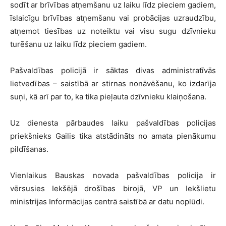
sodīt ar brīvības atņemšanu uz laiku līdz pieciem gadiem,
īslaicīgu brīvības atņemšanu vai probācijas uzraudzību,
atņemot tiesības uz noteiktu vai visu sugu dzīvnieku
turēšanu uz laiku līdz pieciem gadiem.
Pašvaldības policijā ir sāktas divas administratīvās
lietvedības – saistībā ar stirnas nonāvēšanu, ko izdarīja
suņi, kā arī par to, ka tika pieļauta dzīvnieku klaiņošana.
Uz dienesta pārbaudes laiku pašvaldības policijas
priekšnieks Gailis tika atstādināts no amata pienākumu
pildīšanas.
Vienlaikus Bauskas novada pašvaldības policija ir
vērsusies Iekšējā drošības birojā, VP un Iekšlietu
ministrijas Informācijas centrā saistībā ar datu noplūdi.