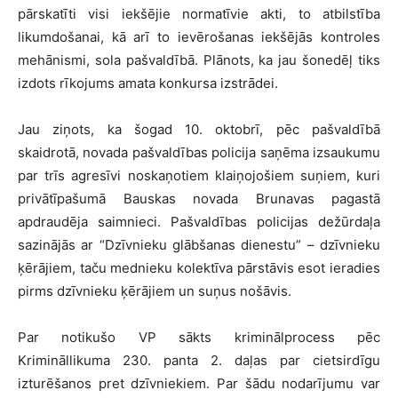
pārskatīti visi iekšējie normatīvie akti, to atbilstība
likumdošanai, kā arī to ievērošanas iekšējās kontroles
mehānismi, sola pašvaldībā. Plānots, ka jau šonedēļ tiks
izdots rīkojums amata konkursa izstrādei.
Jau ziņots, ka šogad 10. oktobrī, pēc pašvaldībā
skaidrotā, novada pašvaldības policija saņēma izsaukumu
par trīs agresīvi noskaņotiem klaiņojošiem suņiem, kuri
privātīpašumā Bauskas novada Brunavas pagastā
apdraudēja saimnieci. Pašvaldības policijas dežūrdaļa
sazinājās ar “Dzīvnieku glābšanas dienestu” – dzīvnieku
ķērājiem, taču mednieku kolektīva pārstāvis esot ieradies
pirms dzīvnieku ķērājiem un suņus nošāvis.
Par notikušo VP sākts kriminālprocess pēc
Krimināllikuma 230. panta 2. daļas par cietsirdīgu
izturēšanos pret dzīvniekiem. Par šādu nodarījumu var