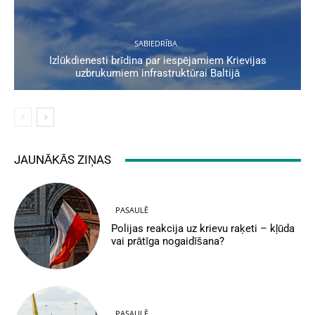
SABIEDRĪBA
Izlūkdienesti brīdina par iespējamiem Krievijas
uzbrukumiem infrastruktūrai Baltijā
JAUNĀKĀS ZIŅAS
PASAULĒ
Polijas reakcija uz krievu raķeti – kļūda
vai prātīga nogaidīšana?
PASAULĒ