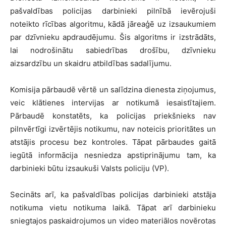
pašvaldības policijas darbinieki pilnībā ievērojuši
noteikto rīcības algoritmu, kādā jāreaģē uz izsaukumiem
par dzīvnieku apdraudējumu. Šis algoritms ir izstrādāts,
lai nodrošinātu sabiedrības drošību, dzīvnieku
aizsardzību un skaidru atbildības sadalījumu.
Komisija pārbaudē vērtē un salīdzina dienesta ziņojumus,
veic klātienes intervijas ar notikumā iesaistītajiem.
Pārbaudē konstatēts, ka policijas priekšnieks nav
pilnvērtīgi izvērtējis notikumu, nav noteicis prioritātes un
atstājis procesu bez kontroles. Tāpat pārbaudes gaitā
iegūtā informācija nesniedza apstiprinājumu tam, ka
darbinieki būtu izsaukuši Valsts policiju (VP).
Secināts arī, ka pašvaldības policijas darbinieki atstāja
notikuma vietu notikuma laikā. Tāpat arī darbinieku
sniegtajos paskaidrojumos un video materiālos novērotas