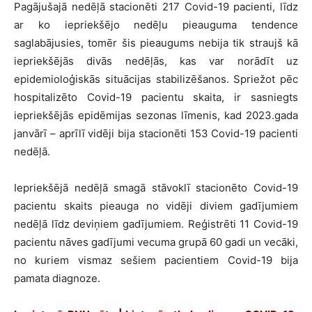
Pagājušajā nedēļā stacionēti 217 Covid-19 pacienti, līdz
ar ko iepriekšējo nedēļu pieauguma tendence
saglabājusies, tomēr šis pieaugums nebija tik straujš kā
iepriekšējās divās nedēļās, kas var norādīt uz
epidemioloģiskās situācijas stabilizēšanos. Spriežot pēc
hospitalizēto Covid-19 pacientu skaita, ir sasniegts
iepriekšējās epidēmijas sezonas līmenis, kad 2023.gada
janvārī – aprīlī vidēji bija stacionēti 153 Covid-19 pacienti
nedēļā.
Iepriekšējā nedēļā smagā stāvoklī stacionēto Covid-19
pacientu skaits pieauga no vidēji diviem gadījumiem
nedēļā līdz deviņiem gadījumiem. Reģistrēti 11 Covid-19
pacientu nāves gadījumi vecuma grupā 60 gadi un vecāki,
no kuriem vismaz sešiem pacientiem Covid-19 bija
pamata diagnoze.