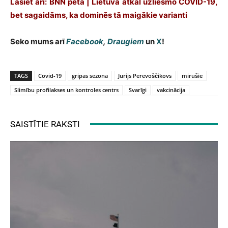
Lasiet arī:
BNN pēta | Lietuvā atkal uzliesmo COVID-19,
bet sagaidāms, ka dominēs tā maigākie varianti
Seko mums arī
Facebook
,
Draugiem
un
X
!
TAGS
Covid-19
gripas sezona
Jurijs Perevoščikovs
mirušie
Slimību profilakses un kontroles centrs
Svarīgi
vakcinācija
SAISTĪTIE RAKSTI