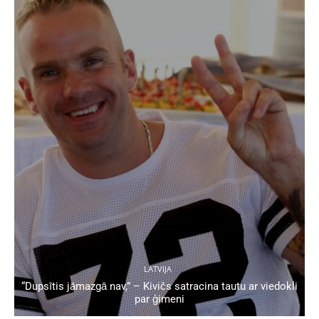
LATVIJA
“Dupsītis jāmazgā nav,” – Kivičs satracina tautu ar viedokli
par ģimeni