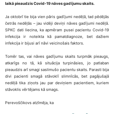
laikā pieaudzis Covid-19 nāves gadījumu skaits.
Ja oktobrī tie bija vien pāris gadījumi nedēļā, tad pēdējās
četrās nedēļās – jau vidēji deviņi nāves gadījumi nedēļā.
SPKC dati liecina, ka apmēram pusei pacientu Covid-19
infekcija ir noteikta kā pamatdiagnoze, bet dažiem
infekcija ir bijusi arī nāvi veicinošais faktors.
Tomēr tas, vai nāves gadījumu skaits turpmāk pieaugs,
atkarīgs no tā, kā situācija turpināsies, jo patlaban
pieaudzis arī smagi saslimušo pacientu skaits. Parasti bija
divi pacienti smagā stāvoklī slimnīcās, bet pagājušajā
nedēļā tika ziņots jau par deviņiem pacientiem, kuriem
stāvoklis vērtējams kā smags.
Perevoščikovs atzīmēja, ka