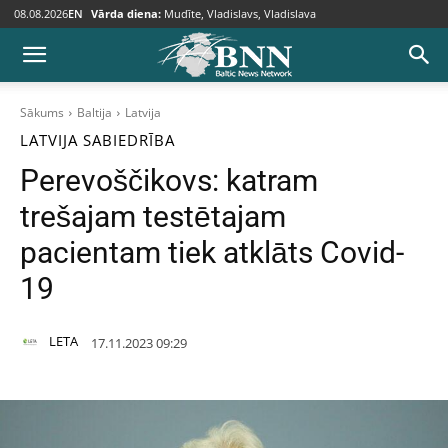
08.08.2026
EN
Vārda diena:
Mudīte, Vladislavs, Vladislava
Sākums
Baltija
Latvija
LATVIJA
SABIEDRĪBA
Perevoščikovs: katram
trešajam testētajam
pacientam tiek atklāts Covid-
19
LETA
17.11.2023 09:29