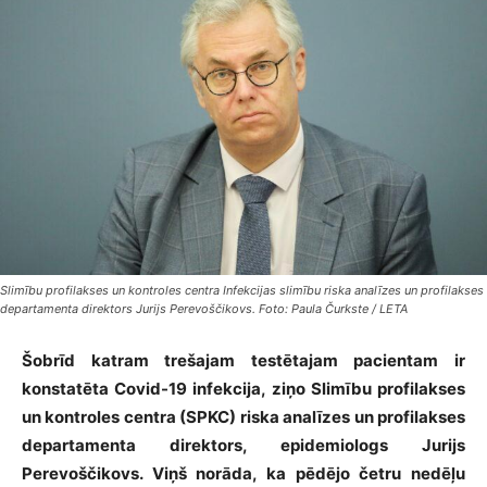
Slimību profilakses un kontroles centra Infekcijas slimību riska analīzes un profilakses
departamenta direktors Jurijs Perevoščikovs. Foto: Paula Čurkste / LETA
Šobrīd katram trešajam testētajam pacientam ir
konstatēta Covid-19 infekcija, ziņo Slimību profilakses
un kontroles centra (SPKC) riska analīzes un profilakses
departamenta direktors, epidemiologs Jurijs
Perevoščikovs. Viņš norāda, ka pēdējo četru nedēļu