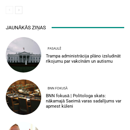
JAUNĀKĀS ZIŅAS
PASAULĒ
Trampa administrācija plāno izsludināt
rīkojumu par vakcīnām un autismu
BNN FOKUSĀ
BNN fokusā | Politologa skats:
nākamajā Saeimā varas sadalījums var
apmest kūleni