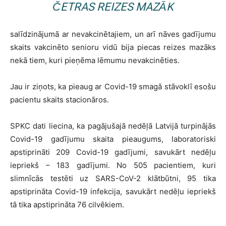
ČETRAS REIZES MAZĀK
salīdzinājumā ar nevakcinētajiem, un arī nāves gadījumu
skaits vakcinēto senioru vidū bija piecas reizes mazāks
nekā tiem, kuri pieņēma lēmumu nevakcinēties.
Jau ir ziņots, ka pieaug ar Covid-19 smagā stāvoklī esošu
pacientu skaits stacionāros.
SPKC dati liecina, ka pagājušajā nedēļā Latvijā turpinājās
Covid-19 gadījumu skaita pieaugums, laboratoriski
apstiprināti 209 Covid-19 gadījumi, savukārt nedēļu
iepriekš – 183 gadījumi. No 505 pacientiem, kuri
slimnīcās testēti uz SARS-CoV-2 klātbūtni, 95 tika
apstiprināta Covid-19 infekcija, savukārt nedēļu iepriekš
tā tika apstiprināta 76 cilvēkiem.