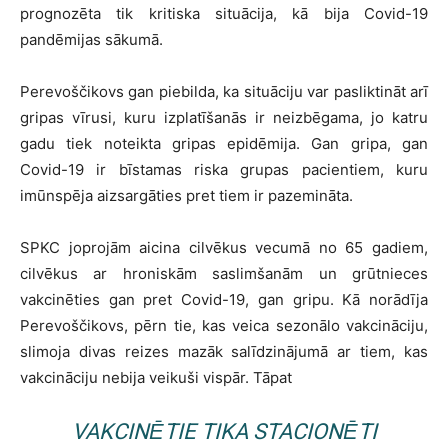
prognozēta tik kritiska situācija, kā bija Covid-19
pandēmijas sākumā.
Perevoščikovs gan piebilda, ka situāciju var pasliktināt arī
gripas vīrusi, kuru izplatīšanās ir neizbēgama, jo katru
gadu tiek noteikta gripas epidēmija. Gan gripa, gan
Covid-19 ir bīstamas riska grupas pacientiem, kuru
imūnspēja aizsargāties pret tiem ir pazemināta.
SPKC joprojām aicina cilvēkus vecumā no 65 gadiem,
cilvēkus ar hroniskām saslimšanām un grūtnieces
vakcinēties gan pret Covid-19, gan gripu. Kā norādīja
Perevoščikovs, pērn tie, kas veica sezonālo vakcināciju,
slimoja divas reizes mazāk salīdzinājumā ar tiem, kas
vakcināciju nebija veikuši vispār. Tāpat
VAKCINĒTIE TIKA STACIONĒTI