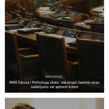
BNN FOKUSĀ
BNN fokusā | Politologa skats: nākamajā Saeimā varas
sadalījums var apmest kūleni