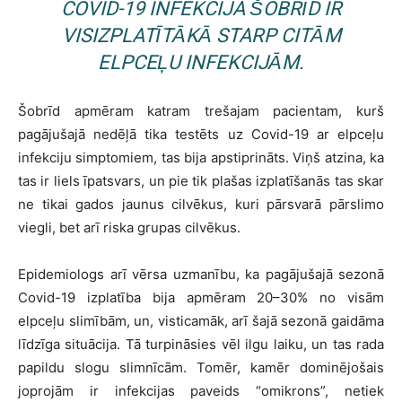
COVID-19 INFEKCIJA ŠOBRĪD IR
VISIZPLATĪTĀKĀ STARP CITĀM
ELPCEĻU INFEKCIJĀM.
Šobrīd apmēram katram trešajam pacientam, kurš
pagājušajā nedēļā tika testēts uz Covid-19 ar elpceļu
infekciju simptomiem, tas bija apstiprināts. Viņš atzina, ka
tas ir liels īpatsvars, un pie tik plašas izplatīšanās tas skar
ne tikai gados jaunus cilvēkus, kuri pārsvarā pārslimo
viegli, bet arī riska grupas cilvēkus.
Epidemiologs arī vērsa uzmanību, ka pagājušajā sezonā
Covid-19 izplatība bija apmēram 20–30% no visām
elpceļu slimībām, un, visticamāk, arī šajā sezonā gaidāma
līdzīga situācija. Tā turpināsies vēl ilgu laiku, un tas rada
papildu slogu slimnīcām. Tomēr, kamēr dominējošais
joprojām ir infekcijas paveids “omikrons”, netiek