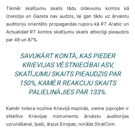
Tikmēr skatījumu skaits tādu izdevumu kontos kā
Izvestija
un
Gazeta
nav audzis, lai gan tādu uz ārvalstu
auditoriju orientēto propagandas ruporu kā
RT Arabic
un
Actualidad RT
kontos skatījumu skaits attiecīgi pieaudzis
par 48 un 87%.
SAVUKĀRT KONTĀ, KAS PIEDER
KRIEVIJAS VĒSTNIECĪBAI ASV,
SKATĪJUMU SKAITS PIEAUDZIS PAR
150%, KAMĒR REAKCIJU SKAITS
PALIELINĀJIES PAR 133%.
Kamēr tvitera nozīme Krievijā mazinās, vietne joprojām ir
efektīvs Krievijas instruments ārvalstu auditorijas
uzrunāšanai, īpaši, ārpus Eiropas, norāda
StratCom
.