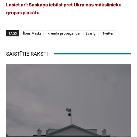
Lasiet arī:
Saskaņa iebilst pret Ukrainas mākslinieku
grupas plakātu
TAGS
Īlons Masks
Kremļa propaganda
Svarīgi
Twitter
SAISTĪTIE RAKSTI