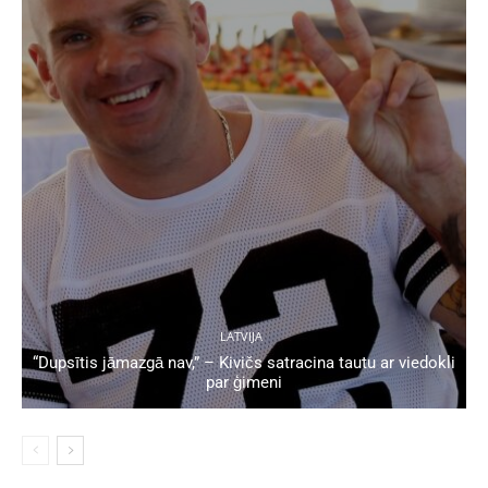
LATVIJA
“Dupsītis jāmazgā nav,” – Kivičs satracina tautu ar viedokli
par ģimeni