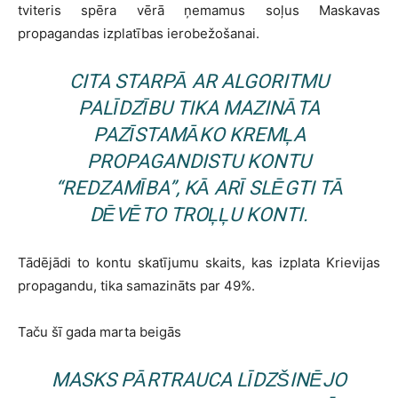
tviteris spēra vērā ņemamus soļus Maskavas
propagandas izplatības ierobežošanai.
CITA STARPĀ AR ALGORITMU
PALĪDZĪBU TIKA MAZINĀTA
PAZĪSTAMĀKO KREMĻA
PROPAGANDISTU KONTU
“REDZAMĪBA”, KĀ ARĪ SLĒGTI TĀ
DĒVĒTO TROĻĻU KONTI.
Tādējādi to kontu skatījumu skaits, kas izplata Krievijas
propagandu, tika samazināts par 49%.
Taču šī gada marta beigās
MASKS PĀRTRAUCA LĪDZŠINĒJO