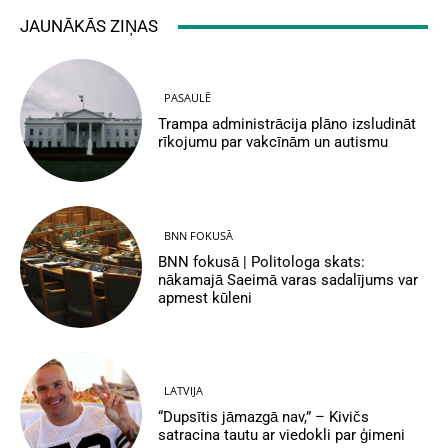
JAUNĀKĀS ZIŅAS
PASAULĒ
Trampa administrācija plāno izsludināt
rīkojumu par vakcīnām un autismu
BNN FOKUSĀ
BNN fokusā | Politologa skats:
nākamajā Saeimā varas sadalījums var
apmest kūleni
LATVIJA
“Dupsītis jāmazgā nav,” – Kivičs
satracina tautu ar viedokli par ģimeni