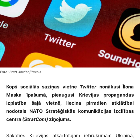
Foto: Brett Jordan/Pexels
Kopš sociālās saziņas vietne
Twitter
nonākusi Īlona
Maska īpašumā, pieaugusi Krievijas propagandas
izplatība šajā vietnē, liecina pirmdien atklātībai
nodotais NATO Stratēģiskās komunikācijas izcilības
centra
(StratCom)
ziņojums.
Sākoties Krievijas atkārtotajam iebrukumam Ukrainā,