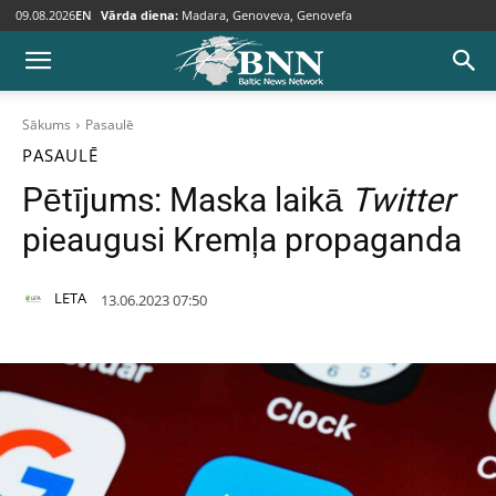
09.08.2026
EN
Vārda diena:
Madara, Genoveva, Genovefa
Sākums
Pasaulē
PASAULĒ
Pētījums: Maska laikā
Twitter
pieaugusi Kremļa propaganda
LETA
13.06.2023 07:50