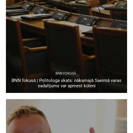
BNN FOKUSĀ
BNN fokusā | Politologa skats: nākamajā Saeimā varas
sadalījums var apmest kūleni