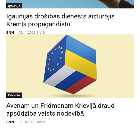
Igaunija
Igaunijas drošības dienests aizturējis
Kremļa propagandistu
BNN
-
05.11.2025 11:16
Pasaulē
Avenam un Fridmanam Krievijā draud
apsūdzība valsts nodevībā
BNN
-
23.10.2023 10:20