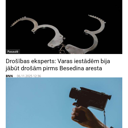
Pasaulē
Drošības eksperts: Varas iestādēm bija
jābūt drošām pirms Besedina aresta
BNN
-
06.11.2025 12:36