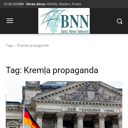
07.08.2026
EN
Vārda diena:
Alfrēds, Madars, Fredis
Tags
Kremļa propaganda
Tag:
Kremļa propaganda