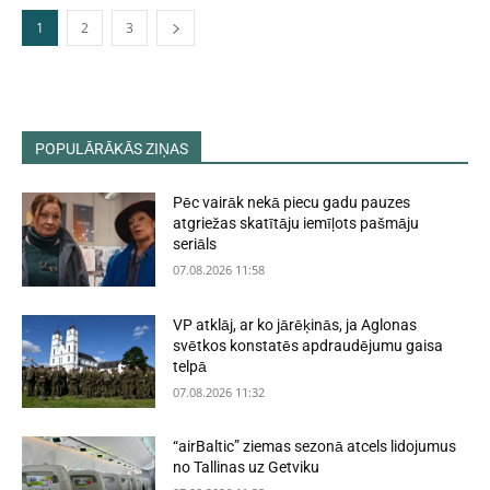
1
2
3
POPULĀRĀKĀS ZIŅAS
Pēc vairāk nekā piecu gadu pauzes
atgriežas skatītāju iemīļots pašmāju
seriāls
07.08.2026 11:58
VP atklāj, ar ko jārēķinās, ja Aglonas
svētkos konstatēs apdraudējumu gaisa
telpā
07.08.2026 11:32
“airBaltic” ziemas sezonā atcels lidojumus
no Tallinas uz Getviku