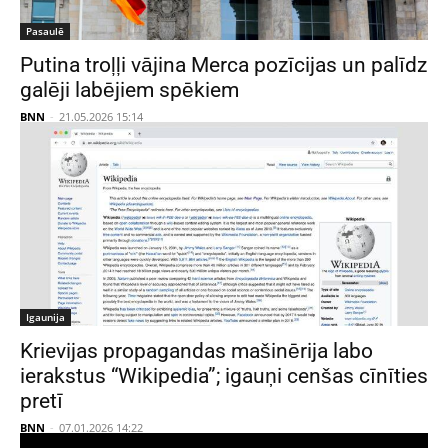
Pasaulē
Putina troļļi vājina Merca pozīcijas un palīdz
galēji labējiem spēkiem
BNN
-
21.05.2026 15:14
Igaunija
Krievijas propagandas mašinērija labo
ierakstus “Wikipedia”; igauņi cenšas cīnīties
pretī
BNN
-
07.01.2026 14:22