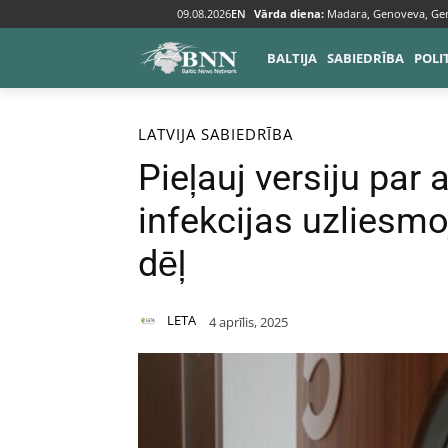
09.08.2026
EN
Vārda diena:
Madara, Genoveva, Ge
BALTIJA
SABIEDRĪBA
POLI
Sākums
Baltija
Latvija
LATVIJA
SABIEDRĪBA
Pieļauj versiju par 
infekcijas uzliesm
dēļ
LETA
4 aprīlis, 2025