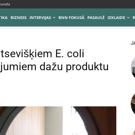
novefa
TIKA
BIZNESS
INTERVIJAS
BNN FOKUSĀ
PASAULĒ
IZKLAIDE
J
atsevišķiem E. coli
ojumiem dažu produktu