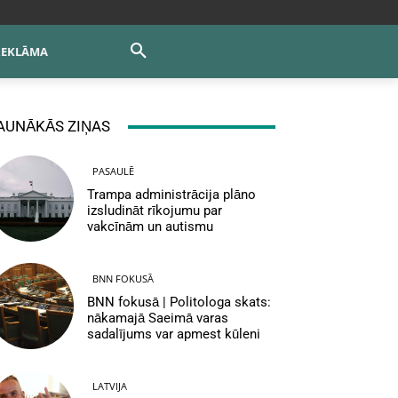
REKLĀMA
AUNĀKĀS ZIŅAS
PASAULĒ
Trampa administrācija plāno
izsludināt rīkojumu par
vakcīnām un autismu
BNN FOKUSĀ
BNN fokusā | Politologa skats:
nākamajā Saeimā varas
sadalījums var apmest kūleni
LATVIJA