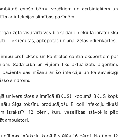
prombūtnē esošo bērnu vecākiem un darbiniekiem un
īta ar infekcijas slimības pazīmēm.
organizēta visu virtuves bloka darbinieku laboratoriskā
dāti. Tiek iegūtas, apkopotas un analizētas ēdienkartes.
Slimību profilakses un kontroles centra ekspertiem par
iem. Sadarbībā ar viņiem tiks aktualizēts algoritms
 pacienta saslimšanu ar šo infekciju un kā savlaicīgi
misko sindromu.
ajā universitātes slimnīcā (BKUS), kopumā BKUS kopš
nātu Šiga toksīnu producējošu E. coli infekciju tikuši
im izrakstīti 12 bērni, kuru veselības stāvoklis pēc
āt ambulatori.
u nūjiņas infekciju kopā ārstējās 16 bērni. No tiem 12