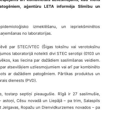
atogēniem, aģentūru LETA informēja Slimību un
 epidemioloģisko izmeklēšanu, un iepriekšminētos
saņemšanas no laboratorijas.
 dēvē par STEC/VTEC (Šigas toksīnu vai verotoksīnu
jumos laboratorijā noteikti divi STEC serotipi (0103 un
cilvēkos, kas liecina par dažādiem saslimšanas veidiem.
t par atsevišķiem uzliesmojumiem vai arī par kombinēto
ņots ar dažādiem patogēniem. Pārtikas produktus un
rais dienests (PVD).
ie, tostarp septiņi pieaugušie. Rīgā ir 27 saslimušie,
 astoņi, Cēsu novadā un Liepājā – pa trim, Salaspils
t Jelgavas, Ropažu un Dienvidkurzemes novados – pa