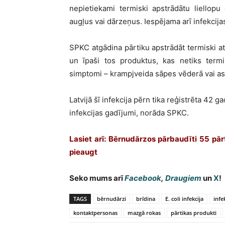
nepietiekami termiski apstrādātu liellop
augļus vai dārzeņus. Iespējama arī infekcija
SPKC atgādina pārtiku apstrādāt termiski a
un īpaši tos produktus, kas netiks termi
simptomi – krampjveida sāpes vēderā vai asi
Latvijā šī infekcija pērn tika reģistrēta 42 ga
infekcijas gadījumi, norāda SPKC.
Lasiet arī: Bērnudārzos pārbaudīti 55 pārti
pieaugt
Seko mums arī
Facebook
,
Draugiem
un
X
!
TAGS
bērnudārzi
brīdina
E. coli infekcija
infe
kontaktpersonas
mazgā rokas
pārtikas produkti