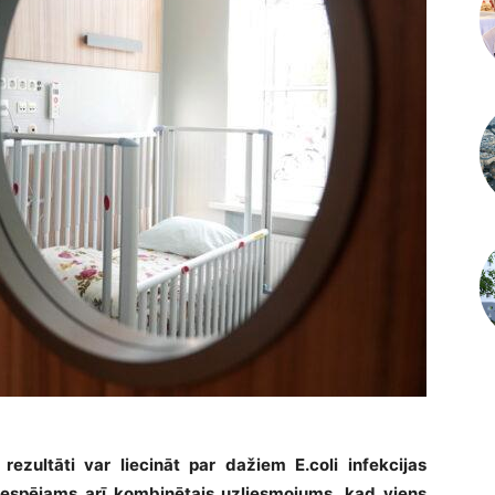
ezultāti var liecināt par dažiem E.coli infekcijas
espējams arī kombinētais uzliesmojums, kad viens