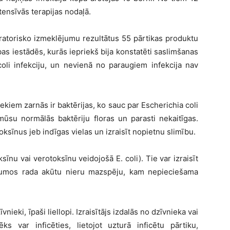
ntensīvās terapijas nodaļā.
oratorisko izmeklējumu rezultātus 55 pārtikas produktu
as iestādēs, kurās iepriekš bija konstatēti saslimšanas
oli infekciju, un nevienā no paraugiem infekcija nav
kiem zarnās ir baktērijas, ko sauc par Escherichia coli
 mūsu normālās baktēriju floras un parasti nekaitīgas.
toksīnus jeb indīgas vielas un izraisīt nopietnu slimību.
u vai verotoksīnu veidojošā E. coli). Tie var izraisīt
jumos rada akūtu nieru mazspēju, kam nepieciešama
nieki, īpaši liellopi. Izraisītājs izdalās no dzīvnieka vai
ks var inficēties, lietojot uzturā inficētu pārtiku,