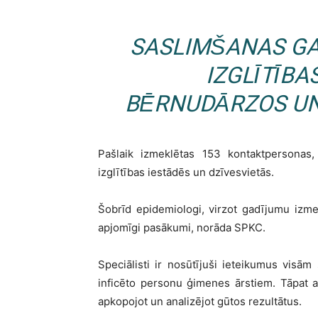
SASLIMŠANAS GA
IZGLĪTĪBA
BĒRNUDĀRZOS UN
Pašlaik izmeklētas 153 kontaktpersonas
izglītības iestādēs un dzīvesvietās.
Šobrīd epidemiologi, virzot gadījumu izmek
apjomīgi pasākumi, norāda SPKC.
Speciālisti ir nosūtījuši ieteikumus visām
inficēto personu ģimenes ārstiem. Tāpat ap
apkopojot un analizējot gūtos rezultātus.