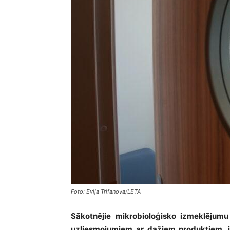
Foto: Evija Trifanova/LETA
Sākotnējie mikrobioloģisko izmeklējumu r
uzliesmojumiem ar dažiem produktiem, i