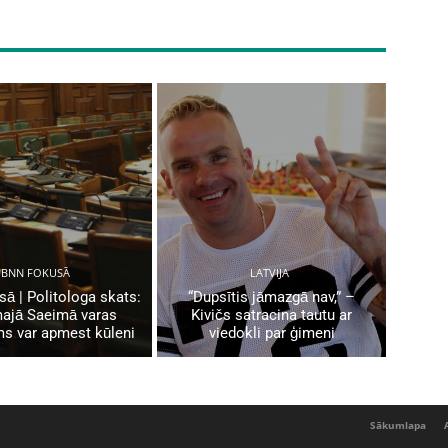
BNN FOKUSĀ
LATVIJA
ā | Politologa skats:
“Dupsītis jāmazgā nav,” –
ajā Saeimā varas
Kivičs satracina tautu ar
ms var apmest kūleni
viedokli par ģimeni
Sākumlapa