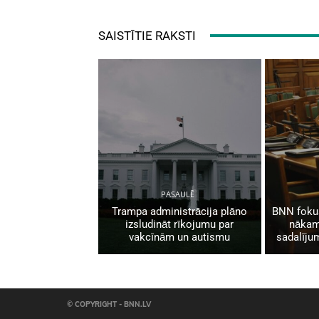
SAISTĪTIE RAKSTI
PASAULĒ
Trampa administrācija plāno
BNN fokus
izsludināt rīkojumu par
nākam
vakcīnām un autismu
sadalīju
© COPYRIGHT - BNN.LV