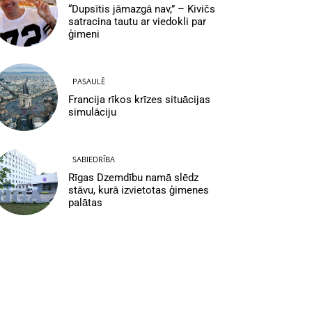
“Dupsītis jāmazgā nav,” – Kivičs
satracina tautu ar viedokli par
ģimeni
PASAULĒ
Francija rīkos krīzes situācijas
simulāciju
SABIEDRĪBA
Rīgas Dzemdību namā slēdz
stāvu, kurā izvietotas ģimenes
palātas