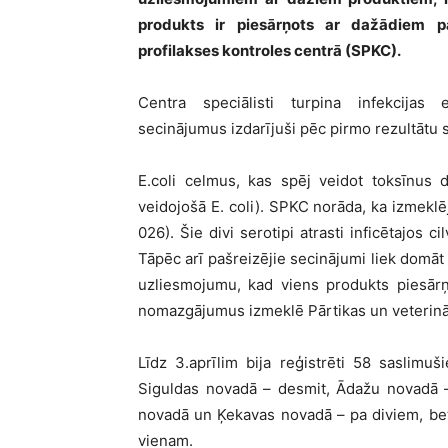
produkts ir piesārņots ar dažādiem p
profilakses kontroles centrā (SPKC).
Centra speciālisti turpina infekcijas
secinājumus izdarījuši pēc pirmo rezultātu 
E.coli celmus, kas spēj veidot toksīnus
veidojošā E. coli). SPKC norāda, ka izmeklē
026). Šie divi serotipi atrasti inficētajos 
Tāpēc arī pašreizējie secinājumi liek domā
uzliesmojumu, kad viens produkts piesār
nomazgājumus izmeklē Pārtikas un veterinā
Līdz 3.aprīlim bija reģistrēti 58 saslimuš
Siguldas novadā – desmit, Ādažu novadā –
novadā un Ķekavas novadā – pa diviem, be
vienam.