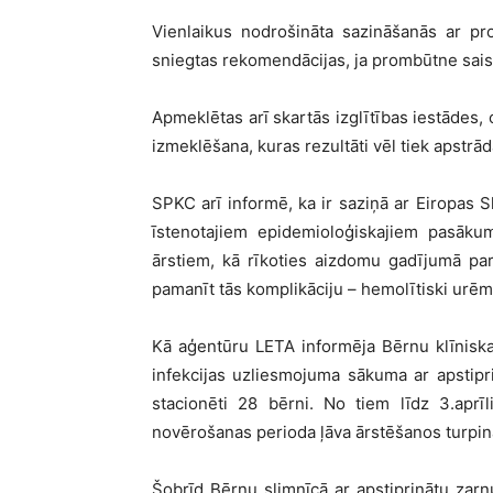
Vienlaikus nodrošināta sazināšanās ar 
sniegtas rekomendācijas, ja prombūtne saist
Apmeklētas arī skartās izglītības iestādes, 
izmeklēšana, kuras rezultāti vēl tiek apstrā
SPKC arī informē, ka ir saziņā ar Eiropas 
īstenotajiem epidemioloģiskajiem pasākum
ārstiem, kā rīkoties aizdomu gadījumā par
pamanīt tās komplikāciju – hemolītiski urē
Kā aģentūru LETA informēja Bērnu klīnisk
infekcijas uzliesmojuma sākuma ar apstipri
stacionēti 28 bērni. No tiem līdz 3.aprīl
novērošanas perioda ļāva ārstēšanos turpin
Šobrīd Bērnu slimnīcā ar apstiprinātu zarn