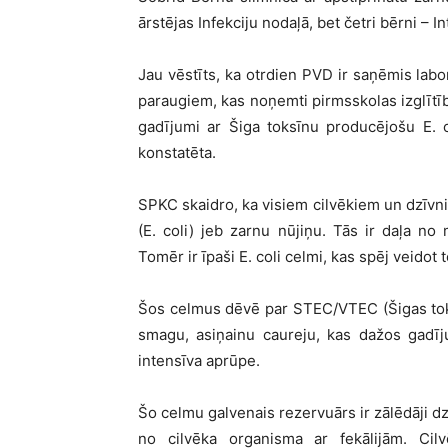
ārstējas Infekciju nodaļā, bet četri bērni – I
Jau vēstīts, ka otrdien PVD ir saņēmis lab
paraugiem, kas noņemti pirmsskolas izglītīb
gadījumi ar Šiga toksīnu producējošu E. c
konstatēta.
SPKC skaidro, ka visiem cilvēkiem un dzīvnie
(E. coli) jeb zarnu nūjiņu. Tās ir daļa no
Tomēr ir īpaši E. coli celmi, kas spēj veidot 
Šos celmus dēvē par STEC/VTEC (Šigas toksīn
smagu, asiņainu caureju, kas dažos gadī
intensīva aprūpe.
Šo celmu galvenais rezervuārs ir zālēdāji dzīv
no cilvēka organisma ar fekālijām. Cilvē