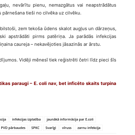
u gaļu, nevārītu pienu, nemazgātus vai neapstrādātus
s pārnešana tieši no cilvēka uz cilvēku.
tbilstoši, zem tekoša ūdens skalot augļus un dārzeņus,
ski apstrādāti pirms patēriņa. Ja parādās infekcijas
ņaina caureja – nekavējoties jāsazinās ar ārstu.
dījumos. Vidēji mēnesī tiek reģistrēti četri līdz pieci šīs
kas paraugi – E. coli nav, bet inficēto skaits turpina
kcija
infekcijas izplatība
jaunākā informācija par E.coli
PVD pārbaudes
SPKC
Svarīgi
vīruss
zarnu infekcija