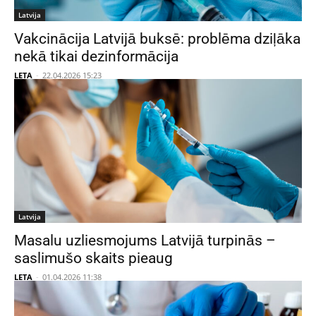
Latvija
Vakcinācija Latvijā buksē: problēma dziļāka
nekā tikai dezinformācija
LETA
-
22.04.2026 15:23
Latvija
Masalu uzliesmojums Latvijā turpinās –
saslimušo skaits pieaug
LETA
-
01.04.2026 11:38