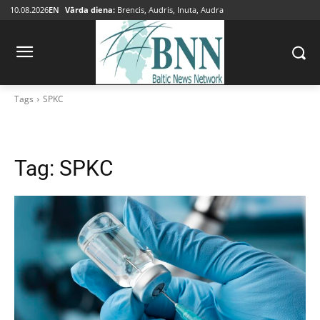
10.08.2026
EN
Vārda diena:
Brencis, Audris, Inuta, Audra
Tags
SPKC
Tag:
SPKC