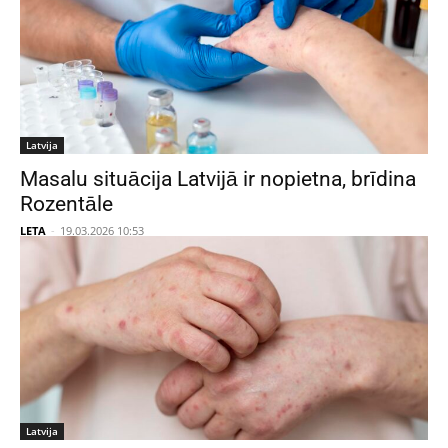
Latvija
Masalu situācija Latvijā ir nopietna, brīdina
Rozentāle
LETA
-
19.03.2026 10:53
Latvija