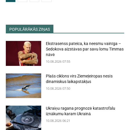
POPULĀRĀKĀS ZIŅAS
Ekstrasenss pateica, ka neesmu vainīga –
Sedokova aizstāvas par savu lomu Timmas
nāvē
10.08.2026 07:55
Plašs ciklons virs Ziemeļeiropas nesīs
dinamiskus laikapstākļus
10.08.2026 07:50
Ukraiņu ragana prognozē katastrofālu
iznākumu karam Ukrainā
10.08.2026 06:21