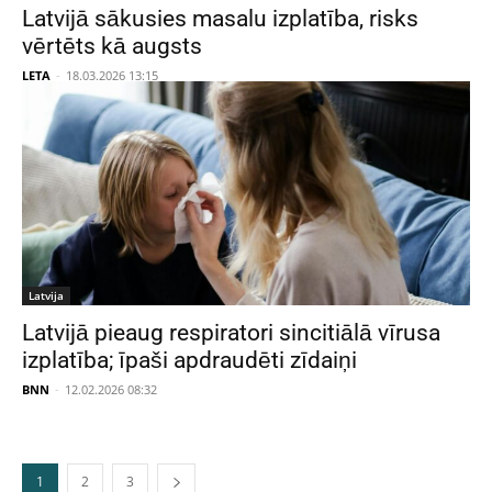
Latvijā sākusies masalu izplatība, risks
vērtēts kā augsts
LETA
-
18.03.2026 13:15
Latvija
Latvijā pieaug respiratori sincitiālā vīrusa
izplatība; īpaši apdraudēti zīdaiņi
BNN
-
12.02.2026 08:32
1
2
3